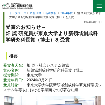
トップページ
>
広報活動
>
新着情報
>
2024年度
>
畑 奬 研究員が東京
大学より新領域創成科学研究科長賞（博士）を受賞
2024年4月16日
受賞のお知らせ～
畑 奬 研究員が東京大学より新領域創成科
学研究科長賞（博士）を受賞
概要
受賞者氏名:
畑 奬（社会システム領域）
賞の名称:
新領域創成科学研究科長賞（博士）
授賞機関:
東京大学
受賞年月日:
2024年3月21日
受賞対象:
東京大学大学院新領域創成科学研究科環境シ
ステム学専攻における学業面での顕著な功績