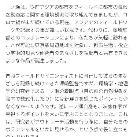
一ノ瀬は、従前アジアの都市をフィールドに都市の気候
変動適応に関する環境観測に取り組んできましたが、コ
ロナ禍が未だ続いている現在、アジアでのフィールドワ
ークを記録する事が難しい状況です。代わりに、澤崎監
督とのコラボレーションにより、私たちが気軽に訪れる
ことが可能な東京駅周辺地域を対象に、都市生活に役立
つ学術的知見や研究者のまなざしを視聴者と共有できる
ような作品が誕生しました。
普段フィールドサイエンティストに同行して彼らのまな
ざしを記録し続けてきた澤崎監督ですが、環境学・地理
学の研究者である一ノ瀬の着眼点（目の前の自然現象を
脳内で数式化したり）には新鮮さを感じたポイントも少
なくなかったようです。逆に一ノ瀬自身も、映像作家が
重視するポイントを大いに学ぶこととなりました。これ
は、研究者がアウトリーチ活動を行う際に、自分たちの
ポテンシャルをいかに見せるか、という点で役に立つも
のと思われます。