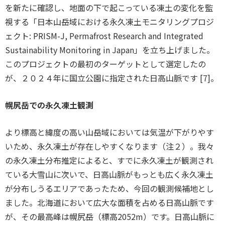
を新たに確認し、地面の下で起こっている凍土の変化を監
視する「日本山岳域における永久凍土モニタリングプロジ
ェクト: PRISM-J, Permafrost Research and Integrated
Sustainability Monitoring in Japan」を立ち上げました。
このプロジェクトの最初のターゲットとして選定したの
が、２０２４年に国立公園に指定された日高山脈です [7]。
幌尻岳での永久凍土観測
より標高と緯度の高い山岳域においては気温が下がりやす
いため、永久凍土が存在しやすくなります（注２）。我々
の永久凍土分布推定によると、すでに永久凍土が観測され
ている大雪山に次いで、日高山脈がもっとも広く永久凍土
が分布しうるエリアであったため、今回の観測候補地とし
ました。北海道において広大な面積を占める日高山脈です
が、その最高峰は幌尻岳（標高2052m）です。日高山脈に