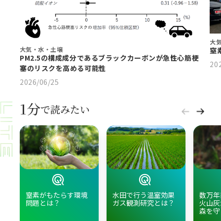
大
大気・水・土壌
窒
PM2.5の構成成分であるブラックカーボンが急性心筋梗
20
塞のリスクを高める可能性
2026/06/25
1分
で読みたい
窒素がもたらす環境
水田で行う温室効果
数万年
問題とは？
ガス観測研究とは？
火山灰
森を守