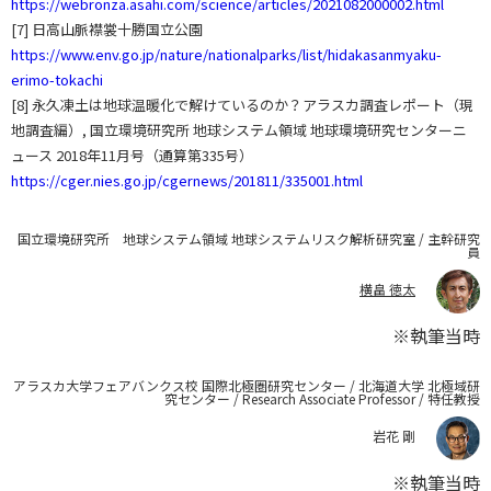
https://webronza.asahi.com/science/articles/2021082000002.html
[7] 日高山脈襟裳十勝国立公園
https://www.env.go.jp/nature/nationalparks/list/hidakasanmyaku-
erimo-tokachi
[8] 永久凍土は地球温暖化で解けているのか？アラスカ調査レポート（現
地調査編）, 国立環境研究所 地球システム領域 地球環境研究センターニ
ュース 2018年11月号（通算第335号）
https://cger.nies.go.jp/cgernews/201811/335001.html
国立環境研究所 地球システム領域 地球システムリスク解析研究室 / 主幹研究
員
横畠 徳太
※執筆当時
アラスカ大学フェアバンクス校 国際北極圏研究センター / 北海道大学 北極域研
究センター / Research Associate Professor / 特任教授
岩花 剛
※執筆当時