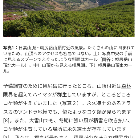
写真1：
日高山脈・幌尻岳山頂付近の風景。たくさんの山に囲まれて
いるため、山頂へのアクセスも容易ではない。上）写真中央の手前
に見えるスプーンでえぐったような斜面はカール（圏谷：幌尻岳山
頂北カール）。中）山頂から見える幌尻湖。下）幌尻岳山頂東カー
ル。
予備調査のために幌尻岳に行ったところ、山頂付近は
森林
限界
を超えてハイマツが群生していますが、ところどころ
コケ類が生えていました（写真２）。永久凍土のあるアラ
スカのツンドラ地帯でも、似たようなコケ類が見られます
[8]。また、大雪山でも、冬期に強い風が積雪を吹き払い、
コケ類が生育している場所に永久凍土が存在しています
[3]。我々は、標高が最も高く、積雪が少なそうな幌尻岳山