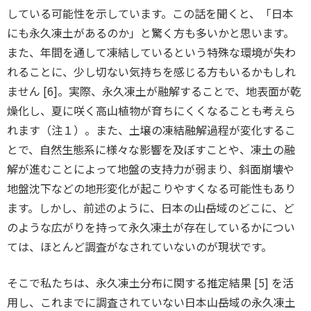
している可能性を示しています。この話を聞くと、「日本
にも永久凍土があるのか」と驚く方も多いかと思います。
また、年間を通して凍結しているという特殊な環境が失わ
れることに、少し切ない気持ちを感じる方もいるかもしれ
ません [6]。実際、永久凍土が融解することで、地表面が乾
燥化し、夏に咲く高山植物が育ちにくくなることも考えら
れます（注１）。また、土壌の凍結融解過程が変化するこ
とで、自然生態系に様々な影響を及ぼすことや、凍土の融
解が進むことによって地盤の支持力が弱まり、斜面崩壊や
地盤沈下などの地形変化が起こりやすくなる可能性もあり
ます。しかし、前述のように、日本の山岳域のどこに、ど
のような広がりを持って永久凍土が存在しているかについ
ては、ほとんど調査がなされていないのが現状です。
そこで私たちは、永久凍土分布に関する推定結果 [5] を活
用し、これまでに調査されていない日本山岳域の永久凍土