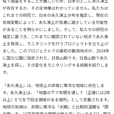
域で調査をすることが難しいため、日本のどこに永久凍土
が存在するか、その全体像はわかっていません。私たちは
これまでの研究で、日本の永久凍土分布を推定し、現在の
気候変動によって、永久凍土が急激に減少している可能性
があることを明らかにしました。そして、私たちの研究の
推定に基づき、これまでに確認されていない地点で永久凍
土を発見し、モニタリングを行うプロジェクトを立ち上げ
ました。このプロジェクトでの最初の観測地点が、2024年
に国立公園に指定された、日高山脈です。日高山脈で永久
凍土を探し、その変化をモニタリングする挑戦を紹介しま
す。
「永久凍土」は、地球上の非常に寒冷な地域に存在しま
す。永久凍土は、「地面の下で年間を通して（正確には2年
以上）0 ℃を下回る領域がある場所」として定義されます。
地球の気候は、非常に寒冷な「氷期」と比較的温暖な「間
氷期」を、10万年程度の周期で繰り返しています [1]。現在