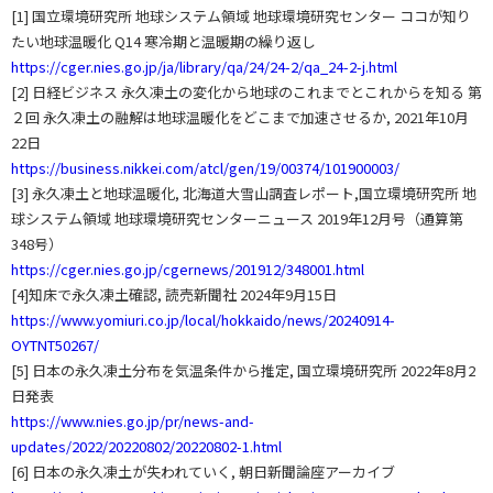
[1] 国立環境研究所 地球システム領域 地球環境研究センター ココが知り
たい地球温暖化 Q14 寒冷期と温暖期の繰り返し
https://cger.nies.go.jp/ja/library/qa/24/24-2/qa_24-2-j.html
[2] 日経ビジネス 永久凍土の変化から地球のこれまでとこれからを知る 第
２回 永久凍土の融解は地球温暖化をどこまで加速させるか, 2021年10月
22日
https://business.nikkei.com/atcl/gen/19/00374/101900003/
[3] 永久凍土と地球温暖化, 北海道大雪山調査レポート,国立環境研究所 地
球システム領域 地球環境研究センターニュース 2019年12月号（通算第
348号）
https://cger.nies.go.jp/cgernews/201912/348001.html
[4]知床で永久凍土確認, 読売新聞社 2024年9月15日
https://www.yomiuri.co.jp/local/hokkaido/news/20240914-
OYTNT50267/
[5] 日本の永久凍土分布を気温条件から推定, 国立環境研究所 2022年8月2
日発表
https://www.nies.go.jp/pr/news-and-
updates/2022/20220802/20220802-1.html
[6] 日本の永久凍土が失われていく, 朝日新聞論座アーカイブ