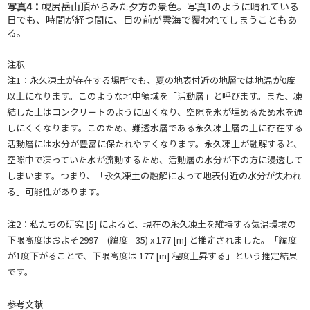
写真4：
幌尻岳山頂からみた夕方の景色。写真1のように晴れている
日でも、時間が経つ間に、目の前が雲海で覆われてしまうこともあ
る。
注釈
注1：永久凍土が存在する場所でも、夏の地表付近の地層では地温が0度
以上になります。このような地中領域を「活動層」と呼びます。また、凍
結した土はコンクリートのように固くなり、空隙を氷が埋めるため水を通
しにくくなります。このため、難透水層である永久凍土層の上に存在する
活動層には水分が豊富に保たれやすくなります。永久凍土が融解すると、
空隙中で凍っていた水が流動するため、活動層の水分が下の方に浸透して
しまいます。つまり、「永久凍土の融解によって地表付近の水分が失われ
る」可能性があります。
注2：私たちの研究 [5] によると、現在の永久凍土を維持する気温環境の
下限高度はおよそ2997 – (緯度 - 35) x 177 [m] と推定されました。「緯度
が1度下がることで、下限高度は 177 [m] 程度上昇する」という推定結果
です。
参考文献