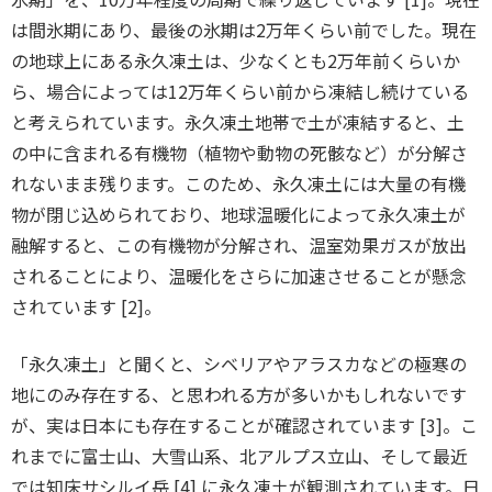
は間氷期にあり、最後の氷期は2万年くらい前でした。現在
の地球上にある永久凍土は、少なくとも2万年前くらいか
ら、場合によっては12万年くらい前から凍結し続けている
と考えられています。永久凍土地帯で土が凍結すると、土
の中に含まれる有機物（植物や動物の死骸など）が分解さ
れないまま残ります。このため、永久凍土には大量の有機
物が閉じ込められており、地球温暖化によって永久凍土が
融解すると、この有機物が分解され、温室効果ガスが放出
されることにより、温暖化をさらに加速させることが懸念
されています [2]。
「永久凍土」と聞くと、シベリアやアラスカなどの極寒の
地にのみ存在する、と思われる方が多いかもしれないです
が、実は日本にも存在することが確認されています [3]。こ
れまでに富士山、大雪山系、北アルプス立山、そして最近
では知床サシルイ岳 [4] に永久凍土が観測されています。日