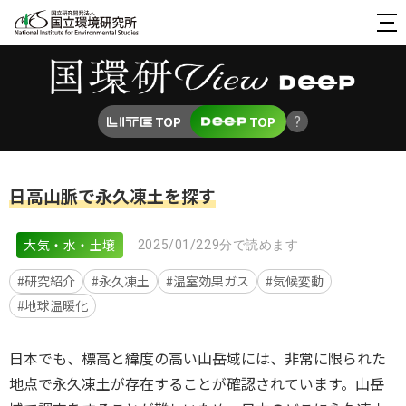
TOP
TOP
日高山脈で永久凍土を探す
大気・水・土壌
2025/01/22
9分で読めます
#研究紹介
#永久凍土
#温室効果ガス
#気候変動
#地球温暖化
日本でも、標高と緯度の高い山岳域には、非常に限られた
地点で永久凍土が存在することが確認されています。山岳