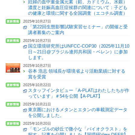
妊婦の血中重金属元素（鉛、カドミウム、水銀）
濃度と妊娠高血圧症候群の関連について：子ども
の健康と環境に関する全国調査（エコチル調査）
2025年10月27日
「第22回生態影響試験実習セミナー」の開催と受
講者募集のご案内
2025年10月27日
国立環境研究所はUNFCC-COP30（2025年11月10
日～21日@ブラジル連邦共和国・ベレン）に参加
します。
2025年10月27日
谷本 浩志 領域長が環境省より活動業績に対する
賞を受賞
2025年10月22日
スタッフインタビュー「A-PLATはわたしたちが作
っています」＃54を公開【A-PLAT】
2025年10月21日
東京圏におけるメタンとエタンの車載測定データ
を公開しました。
2025年10月20日
「モンゴルの砂丘で微小な「バイオクラスト」を
探す」記事を公開しました【国環研View DEEP】