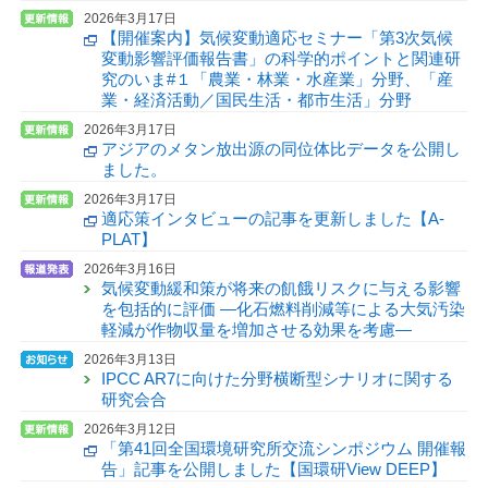
2026年3月17日
【開催案内】気候変動適応セミナー「第3次気候
変動影響評価報告書」の科学的ポイントと関連研
究のいま#１「農業・林業・水産業」分野、「産
業・経済活動／国民生活・都市生活」分野
2026年3月17日
アジアのメタン放出源の同位体比データを公開し
ました。
2026年3月17日
適応策インタビューの記事を更新しました【A-
PLAT】
2026年3月16日
気候変動緩和策が将来の飢餓リスクに与える影響
を包括的に評価 —化石燃料削減等による大気汚染
軽減が作物収量を増加させる効果を考慮—
2026年3月13日
IPCC AR7に向けた分野横断型シナリオに関する
研究会合
2026年3月12日
「第41回全国環境研究所交流シンポジウム 開催報
告」記事を公開しました【国環研View DEEP】