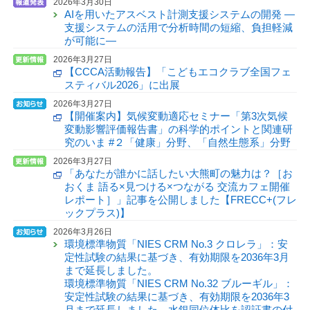
2026年3月30日
AIを用いたアスベスト計測支援システムの開発 —
支援システムの活用で分析時間の短縮、負担軽減
が可能に—
2026年3月27日
【CCCA活動報告】「こどもエコクラブ全国フェ
スティバル2026」に出展
2026年3月27日
【開催案内】気候変動適応セミナー「第3次気候
変動影響評価報告書」の科学的ポイントと関連研
究のいま #２「健康」分野、「自然生態系」分野
2026年3月27日
「あなたが誰かに話したい大熊町の魅力は？［お
おくま 語る×見つける×つながる 交流カフェ開催
レポート］」記事を公開しました【FRECC+(フレ
ックプラス)】
2026年3月26日
環境標準物質「NIES CRM No.3 クロレラ」：安
定性試験の結果に基づき、有効期限を2036年3月
まで延長しました。
環境標準物質「NIES CRM No.32 ブルーギル」：
安定性試験の結果に基づき、有効期限を2036年3
月まで延長しました。水銀同位体比を認証書の付