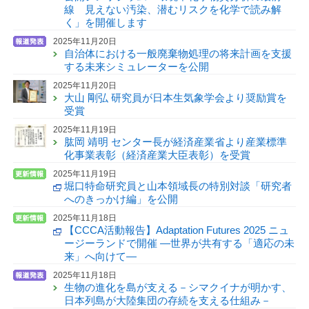
線 見えない汚染、潜むリスクを化学で読み解
く」を開催します
2025年11月20日
自治体における一般廃棄物処理の将来計画を支援
する未来シミュレーターを公開
2025年11月20日
大山 剛弘 研究員が日本生気象学会より奨励賞を
受賞
2025年11月19日
肱岡 靖明 センター長が経済産業省より産業標準
化事業表彰（経済産業大臣表彰）を受賞
2025年11月19日
堀口特命研究員と山本領域長の特別対談「研究者
へのきっかけ編」を公開
2025年11月18日
【CCCA活動報告】Adaptation Futures 2025 ニュ
ージーランドで開催 —世界が共有する「適応の未
来」へ向けて—
2025年11月18日
生物の進化を島が支える－シマクイナが明かす、
日本列島が大陸集団の存続を支える仕組み－