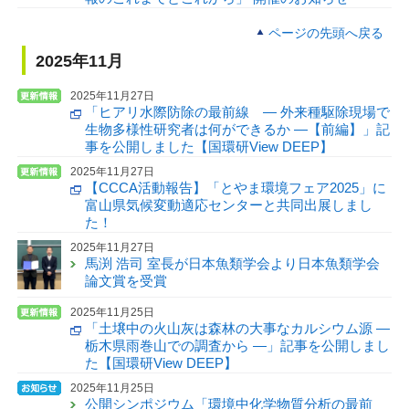
ページの先頭へ戻る
2025年11月
2025年11月27日
「ヒアリ水際防除の最前線 — 外来種駆除現場で
生物多様性研究者は何ができるか —【前編】」記
事を公開しました【国環研View DEEP】
2025年11月27日
【CCCA活動報告】「とやま環境フェア2025」に
富山県気候変動適応センターと共同出展しまし
た！
2025年11月27日
馬渕 浩司 室長が日本魚類学会より日本魚類学会
論文賞を受賞
2025年11月25日
「土壌中の火山灰は森林の大事なカルシウム源 —
栃木県雨巻山での調査から —」記事を公開しまし
た【国環研View DEEP】
2025年11月25日
公開シンポジウム「環境中化学物質分析の最前