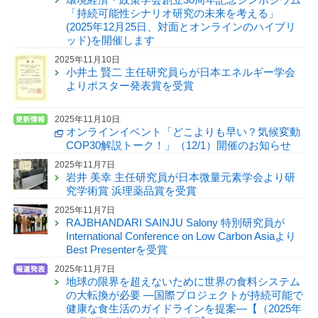
「持続可能性シナリオ研究の未来を考える」
(2025年12月25日、対面とオンラインのハイブリ
ッド)を開催します
2025年11月10日
小井土 賢二 主任研究員らが日本エネルギー学会
よりポスター発表賞を受賞
2025年11月10日
オンラインイベント「どこよりも早い？気候変動
COP30解説トーク！」（12/1）開催のお知らせ
2025年11月7日
岩井 美幸 主任研究員が日本微量元素学会より研
究学術賞 浜理薬品賞を受賞
2025年11月7日
RAJBHANDARI SAINJU Salony 特別研究員が
International Conference on Low Carbon Asiaより
Best Presenterを受賞
2025年11月7日
地球の限界を超えないために世界の食料システム
の大転換が必要 —国際プロジェクトが持続可能で
健康な食生活のガイドラインを提案—【（2025年