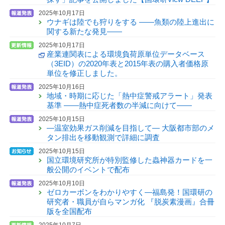
2025年10月17日
ウナギは陸でも狩りをする ——魚類の陸上進出に
関する新たな発見——
2025年10月17日
産業連関表による環境負荷原単位データベース
（3EID）の2020年表と2015年表の購入者価格原
単位を修正しました。
2025年10月16日
地域・時期に応じた「熱中症警戒アラート」発表
基準 ——熱中症死者数の半減に向けて——
2025年10月15日
—温室効果ガス削減を目指して— 大阪都市部のメ
タン排出を移動観測で詳細に調査
2025年10月15日
国立環境研究所が特別監修した蟲神器カードを一
般公開のイベントで配布
2025年10月10日
ゼロカーボンをわかりやすく—福島発！国環研の
研究者・職員が自らマンガ化 『脱炭素漫画』合冊
版を全国配布
2025年10月7日