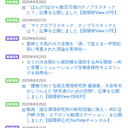
2025年8月28日
「ほんの“1g”から数百万個のナノプラスチック
に？」記事を公開しました【国環研View LITE】
2025年8月27日
「マイクロプラスチック、ナノプラスチックと
は？」記事を公開しました【国環研View LITE】
2025年8月26日
森林と大気のガス交換を「渦」で捉える—半世紀
前に考案された理論を実用化—
2025年8月25日
セミの大合唱から個別種を識別するAIを開発 —AI
と音響シミュレーションで生物多様性モニタリン
グを効率化—
2025年8月25日
「建物でめぐる国立環境研究所 建築家、大谷幸夫
がしつらえた“研究者のための空間”」記事を公開
しました【国環研View DEEP】
2025年8月25日
動画「国立環境研究所の研究現場に潜入！ #03 辺
戸岬 大気・エアロゾル観測ステーション」を公開
しました【国環研公式YouTubeチャンネル】
2025年8月22日