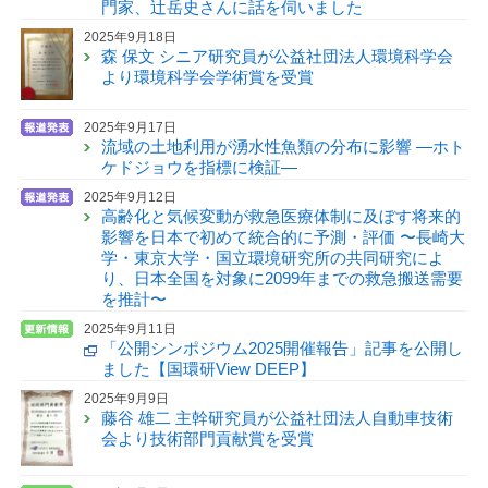
門家、辻岳史さんに話を伺いました
2025年9月18日
森 保文 シニア研究員が公益社団法人環境科学会
より環境科学会学術賞を受賞
2025年9月17日
流域の土地利用が湧水性魚類の分布に影響 —ホト
ケドジョウを指標に検証—
2025年9月12日
高齢化と気候変動が救急医療体制に及ぼす将来的
影響を日本で初めて統合的に予測・評価 〜長崎大
学・東京大学・国立環境研究所の共同研究によ
り、日本全国を対象に2099年までの救急搬送需要
を推計〜
2025年9月11日
「公開シンポジウム2025開催報告」記事を公開し
ました【国環研View DEEP】
2025年9月9日
藤谷 雄二 主幹研究員が公益社団法人自動車技術
会より技術部門貢献賞を受賞