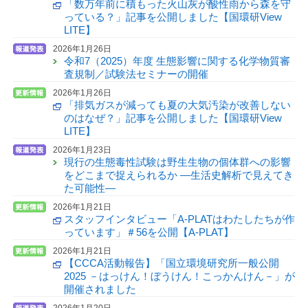
「数万年前に積もった火山灰が酸性雨から森を守
っている？」記事を公開しました【国環研View
LITE】
2026年1月26日
令和7（2025）年度 生態影響に関する化学物質審
査規制／試験法セミナーの開催
2026年1月26日
「排気ガスが減っても夏の大気汚染が改善しない
のはなぜ？」記事を公開しました【国環研View
LITE】
2026年1月23日
現行の生態毒性試験は野生生物の個体群への影響
をどこまで捉えられるか —生活史解析で見えてき
た可能性—
2026年1月21日
スタッフインタビュー「A-PLATはわたしたちが作
っています」＃56を公開【A-PLAT】
2026年1月21日
【CCCA活動報告】「国立環境研究所一般公開
2025 －はっけん！ぼうけん！こっかんけん－」が
開催されました
2026年1月20日