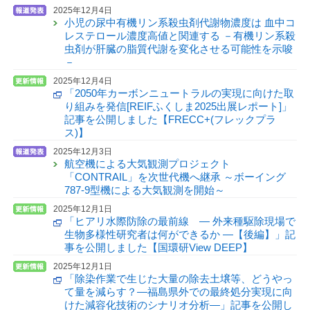
2025年12月4日
小児の尿中有機リン系殺虫剤代謝物濃度は 血中コ
レステロール濃度高値と関連する －有機リン系殺
虫剤が肝臓の脂質代謝を変化させる可能性を示唆
－
2025年12月4日
「2050年カーボンニュートラルの実現に向けた取
り組みを発信[REIFふくしま2025出展レポート]」
記事を公開しました【FRECC+(フレックプラ
ス)】
2025年12月3日
航空機による大気観測プロジェクト
「CONTRAIL」を次世代機へ継承 ～ボーイング
787-9型機による大気観測を開始～
2025年12月1日
「ヒアリ水際防除の最前線 — 外来種駆除現場で
生物多様性研究者は何ができるか —【後編】」記
事を公開しました【国環研View DEEP】
2025年12月1日
「除染作業で生じた大量の除去土壌等、どうやっ
て量を減らす？—福島県外での最終処分実現に向
けた減容化技術のシナリオ分析—」記事を公開し