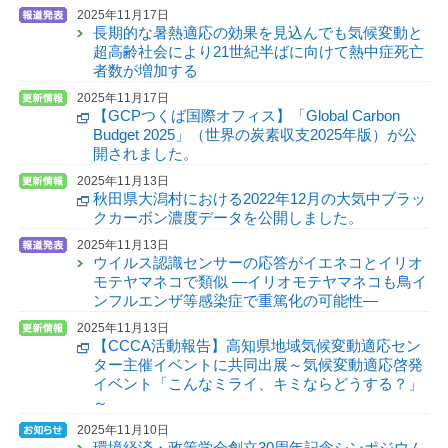
2025年11月17日
長期的な暑熱適応の効果を見込んでも気候変動と
超高齢社会により21世紀半ばに向けて熱中症死亡
者数が増加する
2025年11月17日
【GCPつくば国際オフィス】「Global Carbon
Budget 2025」（世界の炭素収支2025年版）が公
開されました。
2025年11月13日
秋田県大潟村における2022年12月の大気中ブラッ
クカーボン濃度データを公開しました。
2025年11月13日
ウイルス認識センサーの応答がイエネコとイリオ
モテヤマネコで類似 —イリオモテヤマネコも鳥イ
ンフルエンザ等感染症で重篤化の可能性—
2025年11月13日
【CCCA活動報告】高知県地域気候変動適応セン
ター主催イベントに共同出展～気候変動適応啓発
イベント「こんなミライ、キミならどうする？」
～
2025年11月10日
環境経済・政策学会創立30周年記念シンポジウム