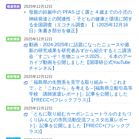
2025年12月12日
⺟親の妊娠中の PFAS ばく露と 4 歳までの⼩児の
神経発達との関連性︓ ⼦どもの健康と環境に関す
る全国調査（エコチル調査）【（2025年12月16
日）朱書き部分を修正】
2025年12月12日
動画：2024-2025年に話題になったニュースや最
新の研究成果を研究者みずから紹介するミニ講演
会「すごいぞ！生物ニュース2025」。６本のアー
カイブ動画を公開しました【国環研公式YouTube
チャンネル】
2025年12月12日
「福島県の生態系を見守る取り組み～「これま
で」と「これから」を考える～[福島県立船引高等
学校 講師派遣レポート]」記事を公開しました
【FRECC+(フレックプラス)】
2025年12月12日
「ともに取り組むカーボンニュートラルのまちづ
くり[みんなの市民活動交流フェスタ出展レポー
ト]」記事を公開しました【FRECC+(フレックプ
ラス)】