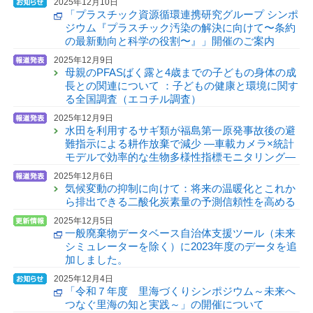
2025年12月10日
「プラスチック資源循環連携研究グループ シンポ
ジウム『プラスチック汚染の解決に向けて〜条約
の最新動向と科学の役割〜』」開催のご案内
2025年12月9日
母親のPFASばく露と4歳までの子どもの身体の成
長との関連について ：子どもの健康と環境に関す
る全国調査（エコチル調査）
2025年12月9日
水田を利用するサギ類が福島第一原発事故後の避
難指示による耕作放棄で減少 —車載カメラ×統計
モデルで効率的な生物多様性指標モニタリング—
2025年12月6日
気候変動の抑制に向けて：将来の温暖化とこれか
ら排出できる二酸化炭素量の予測信頼性を高める
2025年12月5日
一般廃棄物データベース自治体支援ツール（未来
シミュレーターを除く）に2023年度のデータを追
加しました。
2025年12月4日
「令和７年度 里海づくりシンポジウム～未来へ
つなぐ里海の知と実践～」の開催について