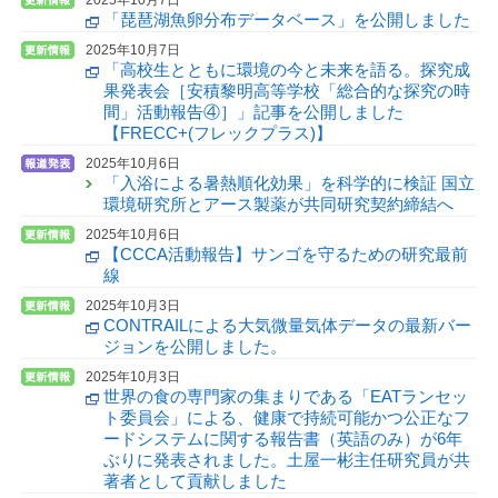
「琵琶湖魚卵分布データベース」を公開しました
2025年10月7日
「高校生とともに環境の今と未来を語る。探究成
果発表会［安積黎明高等学校「総合的な探究の時
間」活動報告④］」記事を公開しました
【FRECC+(フレックプラス)】
2025年10月6日
「入浴による暑熱順化効果」を科学的に検証 国立
環境研究所とアース製薬が共同研究契約締結へ
2025年10月6日
【CCCA活動報告】サンゴを守るための研究最前
線
2025年10月3日
CONTRAILによる大気微量気体データの最新バー
ジョンを公開しました。
2025年10月3日
世界の食の専門家の集まりである「EATランセッ
ト委員会」による、健康で持続可能かつ公正なフ
ードシステムに関する報告書（英語のみ）が6年
ぶりに発表されました。土屋一彬主任研究員が共
著者として貢献しました