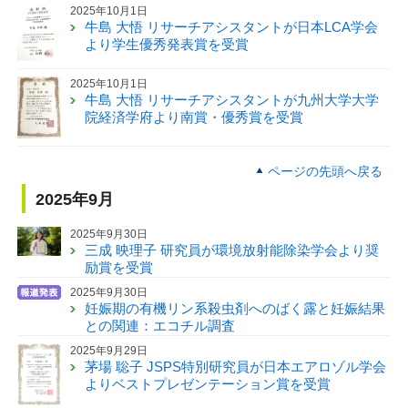
2025年10月1日
牛島 大悟 リサーチアシスタントが日本LCA学会
より学生優秀発表賞を受賞
2025年10月1日
牛島 大悟 リサーチアシスタントが九州大学大学
院経済学府より南賞・優秀賞を受賞
ページの先頭へ戻る
2025年9月
2025年9月30日
三成 映理子 研究員が環境放射能除染学会より奨
励賞を受賞
2025年9月30日
妊娠期の有機リン系殺虫剤へのばく露と妊娠結果
との関連：エコチル調査
2025年9月29日
茅場 聡子 JSPS特別研究員が日本エアロゾル学会
よりベストプレゼンテーション賞を受賞