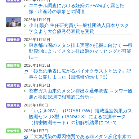
エコチル調査における妊婦のPFASばく露と妊
娠・出産時の事象との関連
2026年1月19日
小山 陽介 主任研究員が一般社団法人日本リスク
学会より大会優秀発表賞を受賞
2026年1月15日
東京都市圏のメタン排出実態の把握に向けて —移
動観測によってメタン排出源のマッピングが可能
に—
2026年1月15日
「砂丘の地表に広がるバイオクラストとは？」記
事を公開しました【国環研View LITE】
2026年1月14日
都市ガス由来のメタン排出を通年調査 ～タワー観
測と移動観測で相補的に分析～
2026年1月8日
「いぶきGW」（GOSAT-GW）搭載温室効果ガス
観測センサ3型（TANSO-3）による観測データ
（精密観測モード）の初解析結果について
2026年1月7日
「大気汚染の原因物質である非メタン炭化水素の