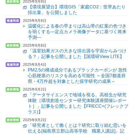
2025年9月9日
【環境展望台】環境GIS「家庭CO2：世帯あたり
排出量」を公開しました
2025年9月8日
温暖化による春の早まりは高山帯の紅葉の色づき
を弱くする—定点カメラ画像データに基づく将来
予測—
2025年9月8日
「温室効果ガスの大きな排出源を宇宙からみつけ
る？」記事を公開しました【国環研View LITE】
2025年9月4日
PM2.5の構成成分であるブラックカーボンが 急性
心筋梗塞のリスクを高める可能性 ～全国7都道府
県・4万件超を対象とした疫学研究の成果～
2025年9月2日
「データサイエンスで地域を視る。高校生が研究
体験［環境創造センター研究体験講座開催レポー
ト］」記事を公開しました【FRECC+(フレックプ
ラス)】
2025年9月2日
「研究者として働くとは？研究に取り組む思いを
伝える[福島県立郡山高等学校 職業人講話]」記