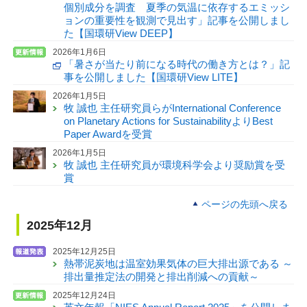
個別成分を調査 夏季の気温に依存するエミッシ
ョンの重要性を観測で見出す」記事を公開しまし
た【国環研View DEEP】
2026年1月6日
「暑さが当たり前になる時代の働き方とは？」記
事を公開しました【国環研View LITE】
2026年1月5日
牧 誠也 主任研究員らがInternational Conference
on Planetary Actions for SustainabilityよりBest
Paper Awardを受賞
2026年1月5日
牧 誠也 主任研究員が環境科学会より奨励賞を受
賞
ページの先頭へ戻る
2025年12月
2025年12月25日
熱帯泥炭地は温室効果気体の巨大排出源である ～
排出量推定法の開発と排出削減への貢献～
2025年12月24日