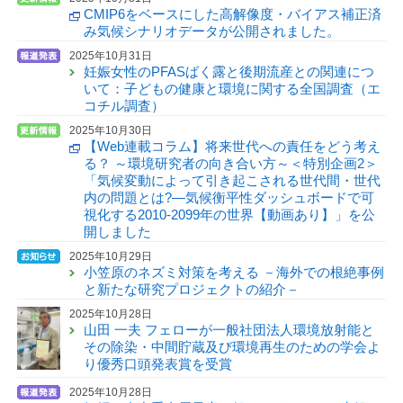
CMIP6をベースにした高解像度・バイアス補正済
み気候シナリオデータが公開されました。
2025年10月31日
妊娠女性のPFASばく露と後期流産との関連につ
いて：子どもの健康と環境に関する全国調査（エ
コチル調査）
2025年10月30日
【Web連載コラム】将来世代への責任をどう考え
る？ ～環境研究者の向き合い方～＜特別企画2＞
「気候変動によって引き起こされる世代間・世代
内の問題とは?—気候衡平性ダッシュボードで可
視化する2010-2099年の世界【動画あり】」を公
開しました
2025年10月29日
小笠原のネズミ対策を考える －海外での根絶事例
と新たな研究プロジェクトの紹介－
2025年10月28日
山田 一夫 フェローが一般社団法人環境放射能と
その除染・中間貯蔵及び環境再生のための学会よ
り優秀口頭発表賞を受賞
2025年10月28日