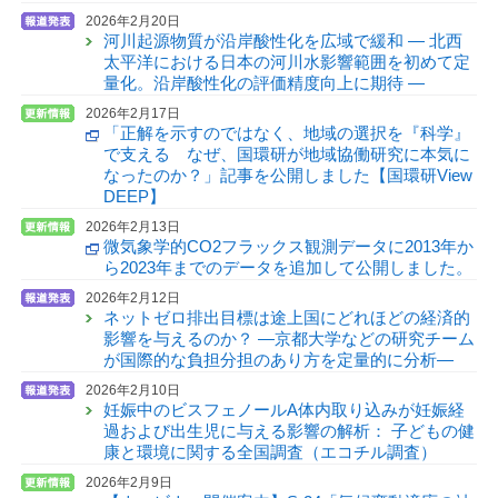
2026年2月20日
河川起源物質が沿岸酸性化を広域で緩和 — 北西
太平洋における日本の河川水影響範囲を初めて定
量化。沿岸酸性化の評価精度向上に期待 —
2026年2月17日
「正解を示すのではなく、地域の選択を『科学』
で支える なぜ、国環研が地域協働研究に本気に
なったのか？」記事を公開しました【国環研View
DEEP】
2026年2月13日
微気象学的CO2フラックス観測データに2013年か
ら2023年までのデータを追加して公開しました。
2026年2月12日
ネットゼロ排出目標は途上国にどれほどの経済的
影響を与えるのか？ —京都大学などの研究チーム
が国際的な負担分担のあり方を定量的に分析—
2026年2月10日
妊娠中のビスフェノールA体内取り込みが妊娠経
過および出生児に与える影響の解析： 子どもの健
康と環境に関する全国調査（エコチル調査）
2026年2月9日