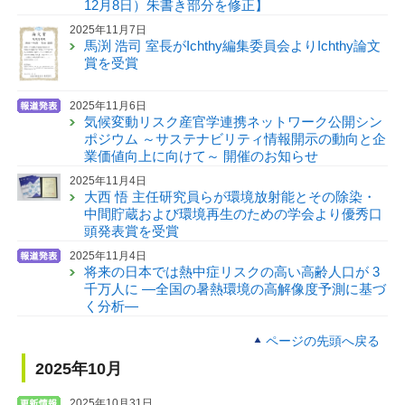
12月8日）朱書き部分を修正】
2025年11月7日
馬渕 浩司 室長がIchthy編集委員会よりIchthy論文
賞を受賞
2025年11月6日
気候変動リスク産官学連携ネットワーク公開シン
ポジウム ～サステナビリティ情報開示の動向と企
業価値向上に向けて～ 開催のお知らせ
2025年11月4日
大西 悟 主任研究員らが環境放射能とその除染・
中間貯蔵および環境再生のための学会より優秀口
頭発表賞を受賞
2025年11月4日
将来の日本では熱中症リスクの高い高齢人口が 3
千万人に —全国の暑熱環境の高解像度予測に基づ
く分析—
ページの先頭へ戻る
2025年10月
2025年10月31日