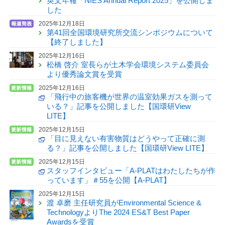
英文年報「NIES Annual Report 2025」を公開しま
した
2025年12月18日
第41回全国環境研究所交流シンポジウムについて
【終了しました】
2025年12月16日
松橋 啓介 室長らが土木学会環境システム委員会
より優秀論文賞を受賞
2025年12月16日
「飛行中の旅客機が世界の温室効果ガスを測って
いる？」記事を公開しました【国環研View
LITE】
2025年12月15日
「目に見えない有害物質はどうやって正確に測
る？」記事を公開しました【国環研View LITE】
2025年12月15日
スタッフインタビュー「A-PLATはわたしたちが作
っています」＃55を公開【A-PLAT】
2025年12月15日
渡 卓磨 主任研究員がEnvironmental Science &
TechnologyよりThe 2024 ES&T Best Paper
Awardsを受賞