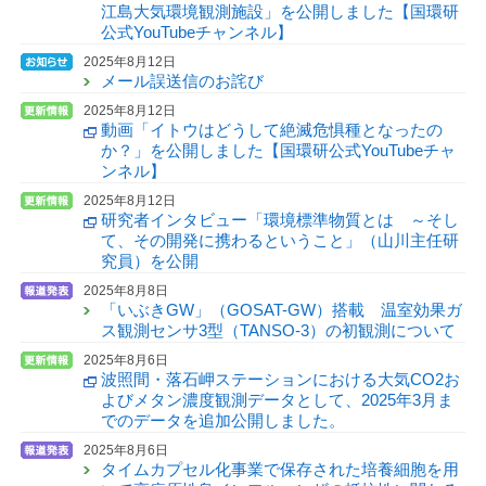
江島大気環境観測施設」を公開しました【国環研
公式YouTubeチャンネル】
2025年8月12日
メール誤送信のお詫び
2025年8月12日
動画「イトウはどうして絶滅危惧種となったの
か？」を公開しました【国環研公式YouTubeチャ
ンネル】
2025年8月12日
研究者インタビュー「環境標準物質とは ～そし
て、その開発に携わるということ」（山川主任研
究員）を公開
2025年8月8日
「いぶきGW」（GOSAT-GW）搭載 温室効果ガ
ス観測センサ3型（TANSO-3）の初観測について
2025年8月6日
波照間・落石岬ステーションにおける大気CO2お
よびメタン濃度観測データとして、2025年3月ま
でのデータを追加公開しました。
2025年8月6日
タイムカプセル化事業で保存された培養細胞を用