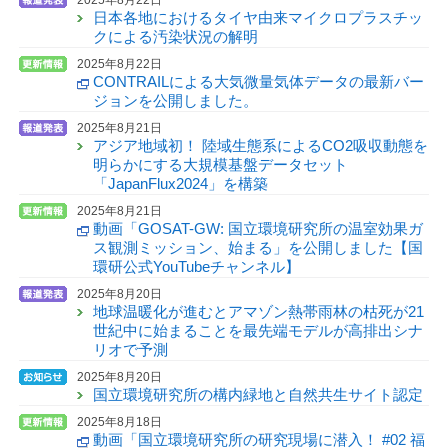
日本各地におけるタイヤ由来マイクロプラスチッ
クによる汚染状況の解明
2025年8月22日
CONTRAILによる大気微量気体データの最新バー
ジョンを公開しました。
2025年8月21日
アジア地域初！ 陸域生態系によるCO2吸収動態を
明らかにする大規模基盤データセット
「JapanFlux2024」を構築
2025年8月21日
動画「GOSAT-GW: 国立環境研究所の温室効果ガ
ス観測ミッション、始まる」を公開しました【国
環研公式YouTubeチャンネル】
2025年8月20日
地球温暖化が進むとアマゾン熱帯雨林の枯死が21
世紀中に始まることを最先端モデルが高排出シナ
リオで予測
2025年8月20日
国立環境研究所の構内緑地と自然共生サイト認定
2025年8月18日
動画「国立環境研究所の研究現場に潜入！ #02 福