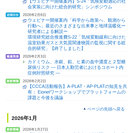
【ウェビナー開催案内】S-24「気候変動適応の社
会実装に向けた総合的研究」シンポジウム
2026年2月6日
ウェビナー開催案内「科学から政策へ、観測から
行動へ」最近のさまざまな出来事と地球温暖化ー
研究者による解説ー
環境研究総合推進費S-22「気候変動緩和に向けた
温室効果ガスと大気質関連物質の監視に関する総
合的研究」【終了しました】
2026年2月3日
カドミウム、水銀、鉛、ヒ素の血中濃度と２型糖
尿病リスク — 日本人勤労者におけるコホート内
症例対照研究 —
2026年2月2日
【CCCA活動報告】A-PLAT・AP-PLATの知見を共
有： Eionetワークショップでプラットフォームの
課題と今後を議論
ページの先頭へ戻る
2026年1月
2026年1月27日