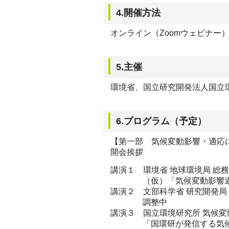
4.開催方法
オンライン（Zoomウェビナー
5.主催
環境省、国立研究開発法人国立
6.プログラム（予定）
【第一部 気候変動影響・適応
開会挨拶
講演１ 環境省 地球環境局 総
（仮）「気候変動影響
講演２ 文部科学省 研究開発局
調整中
講演３ 国立環境研究所 気候変
「国環研が発信する気