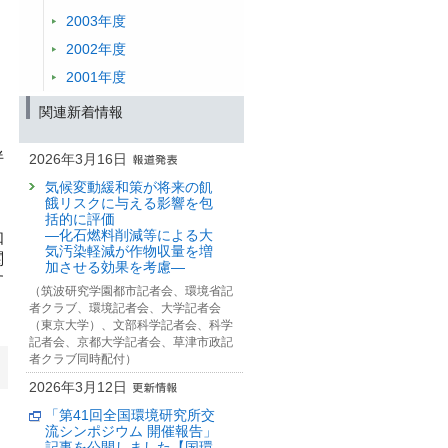
2003年度
2002年度
2001年度
関連新着情報
伴
2026年3月16日
気候変動緩和策が将来の飢
餓リスクに与える影響を包
括的に評価
—化石燃料削減等による大
知
気汚染軽減が作物収量を増
関
加させる効果を考慮—
す
（筑波研究学園都市記者会、環境省記
者クラブ、環境記者会、大学記者会
（東京大学）、文部科学記者会、科学
記者会、京都大学記者会、草津市政記
者クラブ同時配付）
2026年3月12日
「第41回全国環境研究所交
流シンポジウム 開催報告」
記事を公開しました【国環