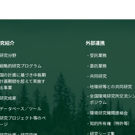
究紹介
外部連携
研究分野
受託業務
戦略的研究プログラム
委託業務
国の計画に基づき中長期
共同研究
計画期間を超えて実施す
地環研等との共同研究
る事業
全国環境研究所交流シ
研究成果
ポジウム
データベース／ツール
環境研究機関連絡会
研究プロジェクト等のペ
知的所有権（特許等）
ージ
研究シーズ集
研究計画・研究評価