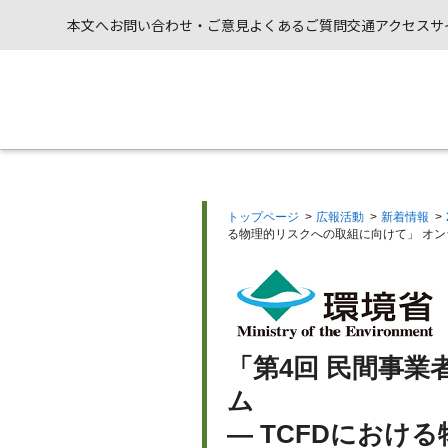
本文へ
お問い合わせ・ご意見
よくあるご質問
交通アクセス
サ
トップページ
>
広報活動
>
新着情報
>
る物理的リスクへの取組に向けて」 オ
「第4回 民間事
ム
— TCFDにおけ