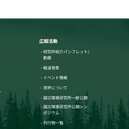
基づく将来予測—
（筑波研究学園都市記者会、環境省記
者クラブ、環境記者会同時配付）
2025年9月8日
「温室効果ガスの大きな排
出源を宇宙からみつけ
る？」記事を公開しました
広報活動
【国環研View LITE】
研究所紹介パンフレット/
2025年8月26日
動画
森林と大気のガス交換を
「渦」で捉える
報道発表
—半世紀前に考案された理
論を実用化—
イベント情報
（筑波研究学園都市記者会、環境省記
者クラブ、環境記者会、京都大学記者
見学について
ン
クラブ、⽂部科学記者会、科学記者会
同時配布）
国立環境研究所一般公開
2025年7月31日
国立環境研究所公開シン
ポジウム
「＃適応しよう」キャンペ
ーン第二弾。
—地球沸騰化時代に快適に
刊行物一覧
暮らすための行動「適応セ