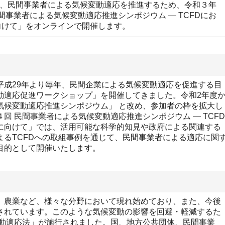
、民間事業者による気候変動適応を推進するため、令和３年
民間事業者による気候変動適応推進シンポジウム — TCFDにお
向けて」をオンラインで開催します。
成29年より毎年、民間企業による気候変動適応を促進する目
動適応促進ワークショップ」を開催してきました。令和2年度
気候変動適応推進シンポジウム」 と改め、参加者の枠を拡大し
回 民間事業者による気候変動適応推進シンポジウム — TCFD
に向けて」では、活用可能な科学的知見や政府による関連する
よるTCFDへの取組事例を通じて、民間事業者による適応に関
目的として開催いたします。
農業など、様々な分野において現れ始めており、また、今後
されています。このような気候変動の影響を回避・軽減するた
変動適応法」が施行されました。国、地方公共団体、民間事業