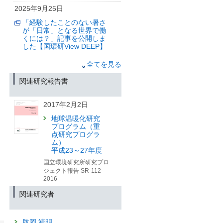
長期的な暑熱適応の効果を
2025年9月25日
見込んでも
「経験したことのない暑さ
気候変動と超高齢社会によ
が「日常」となる世界で働
り21世紀半ばに向けて熱中
くには？」記事を公開しま
症死亡者数が増加する
した【国環研View DEEP】
（筑波研究学園都市記者会、環境省記
者クラブ、環境記者会同時配付）
2025年9月11日
全てを見る
2025年11月6日
「公開シンポジウム2025開
関連研究報告書
催報告」記事を公開しまし
気候変動リスク産官学連携
た【国環研View DEEP】
ネットワーク公開シンポジ
ウム
2017年2月2日
2025年9月8日
～サステナビリティ情報開
地球温暖化研究
示の動向と企業価値向上に
「温室効果ガスの大きな排
プログラム（重
向けて～ 開催のお知らせ
出源を宇宙からみつけ
点研究プログラ
（筑波研究学園都市記者会配布（環境
る？」記事を公開しました
ム）
省、文部科学省、国土交通省、金融庁
【国環研View LITE】
平成23～27年度
同旨発表））
国立環境研究所研究プロ
2025年7月24日
2025年9月25日
ジェクト報告 SR-112-
2016
「2つのセンサを託してロケ
「経験したことのない暑さ
ット打上げ GOSAT-GW、
が「日常」となる世界で働
関連研究者
ついに宇宙へ」記事を公開
くには？」記事を公開しま
しました【国環研View
した【国環研View DEEP】
DEEP】
肱岡 靖明