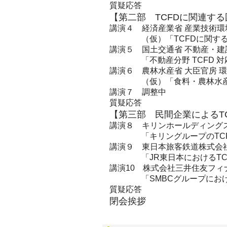
質疑応答
【第二部 TCFDに関連す
講演４ 経済産業省 産業技術環
（仮）「TCFDに関す
講演５ 国土交通省 不動産・建
「不動産分野 TCFD
講演６ 農林水産省 大臣官房 
（仮）「食料・農林水産
講演７ 調整中
質疑応答
【第三部 民間企業によるT
講演８ キリンホールディング
「キリングループのTC
講演９ 東日本旅客鉄道株式会
「JR東日本におけるT
講演10 株式会社三井住友フィ
「SMBCグループにお
質疑応答
閉会挨拶