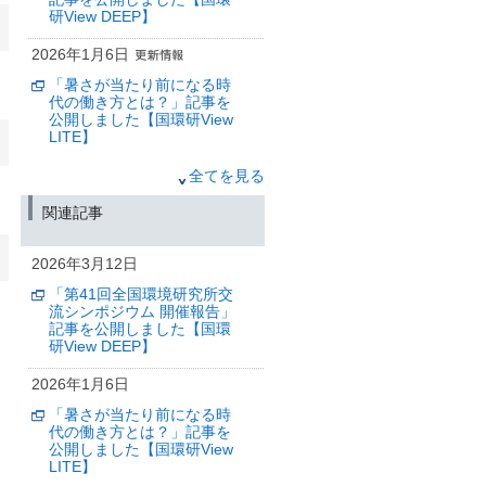
研View DEEP】
2026年1月6日
「暑さが当たり前になる時
代の働き方とは？」記事を
公開しました【国環研View
LITE】
2025年12月18日
全てを見る
第41回全国環境研究所交流
関連記事
シンポジウムについて
【終了しました】
2026年3月12日
（筑波研究学園都市記者会、環境省記
者クラブ、環境記者会同時配付）
「第41回全国環境研究所交
流シンポジウム 開催報告」
2025年12月6日
記事を公開しました【国環
気候変動の抑制に向けて：
研View DEEP】
将来の温暖化とこれから排
出できる二酸化炭素量の予
2026年1月6日
測信頼性を高める
「暑さが当たり前になる時
（筑波研究学園都市記者会、環境省記
代の働き方とは？」記事を
者クラブ、環境記者会同時配付）
公開しました【国環研View
LITE】
2025年11月17日