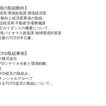
る国の取組動向】
境局 環境政策課 環境経済室
る動向と経済産業省の取組」
設経済局 不動産市場整備課
 対応ガイダンスの概要について」
環境バイオマス政策課 地球環境対策室
業のTCFD手引書」
CFD取組事例】
ス株式会社
FDシナリオ分析と環境戦略」
社
CFD提言の取組み」
ナンシャルグループ
けるTCFD提言の取組について」