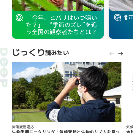
都
「今年、ヒバリはいつ鳴い
た？」—“季節のズレ”を追
う全国の観察者たちとは？
じっくり
読みたい
気候変動適応
気
生物季節モニタリング：気候変動と生物のリズムを見つ
地