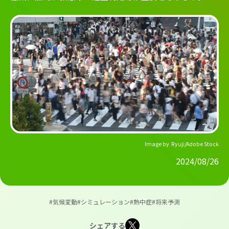
Image by Ryuji/Adobe Stock
2024/08/26
#気候変動
#シミュレーション
#熱中症
#将来予測
シェアする