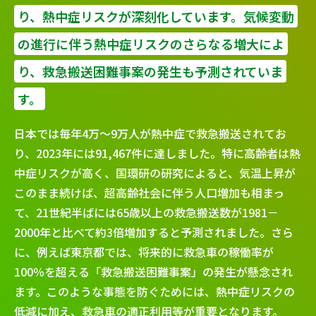
り、熱中症リスクが深刻化しています。気候変動
の進行に伴う熱中症リスクのさらなる増大によ
り、救急搬送困難事案の発生も予測されていま
す。
日本では毎年4万～9万人が熱中症で救急搬送されてお
り、2023年には91,467件に達しました。特に高齢者は熱
中症リスクが高く、国環研の研究によると、気温上昇が
このまま続けば、超高齢社会に伴う人口増加も相まっ
て、21世紀半ばには65歳以上の救急搬送数が1981－
2000年と比べて約3倍増加すると予測されました。さら
に、例えば東京都では、将来的に救急車の稼働率が
100％を超える「救急搬送困難事案」の発生が懸念され
ます。このような事態を防ぐためには、熱中症リスクの
低減に加え、救急車の適正利用等が重要となります。