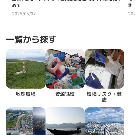
めて
測
2025/05/07
20
一覧から探す
地球環境
資源循環
環境リスク・健
康