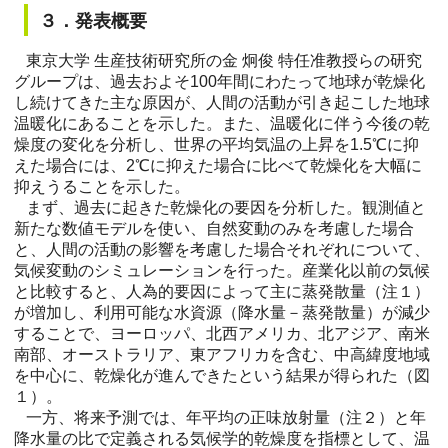
３．発表概要
東京大学 生産技術研究所の金 炯俊 特任准教授らの研究
グループは、過去およそ100年間にわたって地球が乾燥化
し続けてきた主な原因が、人間の活動が引き起こした地球
温暖化にあることを示した。また、温暖化に伴う今後の乾
燥度の変化を分析し、世界の平均気温の上昇を1.5℃に抑
えた場合には、2℃に抑えた場合に比べて乾燥化を大幅に
抑えうることを示した。
まず、過去に起きた乾燥化の要因を分析した。観測値と
新たな数値モデルを使い、自然変動のみを考慮した場合
と、人間の活動の影響を考慮した場合それぞれについて、
気候変動のシミュレーションを行った。産業化以前の気候
と比較すると、人為的要因によって主に蒸発散量（注１）
が増加し、利用可能な水資源（降水量－蒸発散量）が減少
することで、ヨーロッパ、北西アメリカ、北アジア、南米
南部、オーストラリア、東アフリカを含む、中高緯度地域
を中心に、乾燥化が進んできたという結果が得られた（図
１）。
一方、将来予測では、年平均の正味放射量（注２）と年
降水量の比で定義される気候学的乾燥度を指標として、温