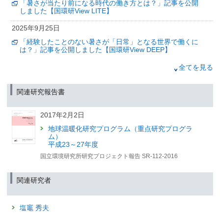
「暑さが当たり前になる時代の働き方とは？」記事を公開
気候変動リスク産官学連携ネットワーク公開シンポジウム
しました【国環研View LITE】
～サステナビリティ情報開示の動向と企業価値向上に向け
て～ 開催のお知らせ
2025年9月25日
（筑波研究学園都市記者会配布（環境省、文部科学省、国土交通省、金融庁
「経験したことのない暑さが「日常」となる世界で働くに
同旨発表））
は？」記事を公開しました【国環研View DEEP】
2025年9月25日
2025年9月8日
全てを見る
「経験したことのない暑さが「日常」となる世界で働くに
「温室効果ガスの大きな排出源を宇宙からみつける？」記
は？」記事を公開しました【国環研View DEEP】
事を公開しました【国環研View LITE】
関連研究報告書
2025年9月12日
2025年7月24日
高齢化と気候変動が救急医療体制に及ぼす将来的影響を
2017年2月2日
「2つのセンサを託してロケット打上げ GOSAT-GW、つ
日本で初めて統合的に予測・評価
いに宇宙へ」記事を公開しました【国環研View DEEP】
〜長崎大学・東京大学・国立環境研究所の共同研究に
地球温暖化研究プログラム（重点研究プログラ
より、日本全国を対象に2099年までの救急搬送需要を推
ム）
計〜
2025年7月9日
平成23～27年度
（筑波研究学園都市記者会、環境省記者クラブ、環境記者会、文部科学記者
国立環境研究所研究プロジェクト報告 SR-112-2016
「「今年、ヒバリはいつ鳴いた？」—“季節のズレ”を追う全
会、厚生労働記者会）
国の観察者たちとは？」記事を公開しました【国環研View
LITE】
2025年9月8日
関連研究者
2025年5月7日
温暖化による春の早まりは
高山帯の紅葉の色づきを弱くする
「生物季節モニタリング：気候変動と生物のリズムを見つ
—定点カメラ画像データに基づく将来予測—
塩竈 秀夫
めて」記事を公開しました【国環研View DEEP】
（筑波研究学園都市記者会、環境省記者クラブ、環境記者会同時配付）