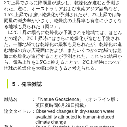
2℃上昇でさらに降雨量が減少し、乾燥化が進むと予測さ
れた。逆に、オーストラリアおよび東南アジア諸島など、
1.5℃上昇では強い乾燥化が予測されたが、2℃上昇では降
雨量の減少率が小さく、乾燥度の上昇率も有意に小さくな
る地域も見られた（図２）。
1.5℃上昇の場合に乾燥化が予測される地域では、ほとん
どの場合、2℃上昇時にはさらに乾燥化が進むと予測され
た。一部地域では乾燥化の緩和も見られたが、乾燥化の進
む地域の方が広範囲におよび、またいくつかの地域では急
激に乾燥化が進行することが予測された。これらの結果か
ら、気温上昇を1.5℃に抑えることで、2℃上昇時に比べて
地球の乾燥化を大幅に抑えうると考えられる。
５．発表雑誌
雑誌名 ：「Nature Geoscience」（オンライン版：
英国夏時間6月29日掲載）
論文タイトル：Observed changes in dry-season water
availability attributed to human-induced
climate change