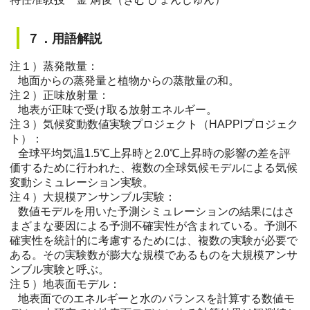
７．用語解説
注１）蒸発散量：
地面からの蒸発量と植物からの蒸散量の和。
注２）正味放射量：
地表が正味で受け取る放射エネルギー。
注３）気候変動数値実験プロジェクト（HAPPIプロジェク
ト）：
全球平均気温1.5℃上昇時と2.0℃上昇時の影響の差を評
価するために行われた、複数の全球気候モデルによる気候
変動シミュレーション実験。
注４）大規模アンサンブル実験：
数値モデルを用いた予測シミュレーションの結果にはさ
まざまな要因による予測不確実性が含まれている。予測不
確実性を統計的に考慮するためには、複数の実験が必要で
ある。その実験数が膨大な規模であるものを大規模アンサ
ンブル実験と呼ぶ。
注５）地表面モデル：
地表面でのエネルギーと水のバランスを計算する数値モ