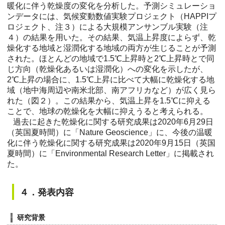
暖化に伴う乾燥度の変化を分析した。予測シミュレーショ
ンデータには、気候変動数値実験プロジェクト（HAPPIプ
ロジェクト、注３）による大規模アンサンブル実験（注
４）の結果を用いた。その結果、気温上昇度によらず、乾
燥化する地域と湿潤化する地域の両方が生じることが予測
された。ほとんどの地域で1.5℃上昇時と2℃上昇時とで同
じ方向（乾燥化あるいは湿潤化）への変化を示したが、
2℃上昇の場合に、1.5℃上昇に比べて大幅に乾燥化する地
域（地中海周辺や南米北部、南アフリカなど）が広く見ら
れた（図２）。この結果から、気温上昇を1.5℃に抑える
ことで、地球の乾燥化を大幅に抑えうると考えられる。
過去に起きた乾燥化に関する研究成果は2020年6月29日
（英国夏時間）に「Nature Geoscience」に、今後の温暖
化に伴う乾燥化に関する研究成果は2020年9月15日（英国
夏時間）に「Environmental Research Letter」に掲載され
た。
４．発表内容
研究背景