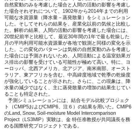
自然変動のみを考慮した場合と人間の活動の影響を考慮し
た場合それぞれについて、1902年から2014年までの利用
可能な水資源量（降水量－蒸発散量）をシミュレーション
した。そしてそれらの結果を、産業化以前の気候と比較し
た。解析の結果、人間の活動の影響を考慮した場合には、
20世紀前半と比較して、最近30年間の1年で最も乾燥した
月の平均利用可能水資源量が各地で観測と同様の変化を示
した。この変化のパターンは気候の自然変動のみを考慮し
た場合には予測されないため、人間活動による温室効果ガ
ス排出の影響を受けている可能性が極めて高い。特に、ヨ
ーロッパ、北西アメリカ、北アジア、南米南部、オースト
ラリア、東アフリカを含む、中高緯度地域で乾季の乾燥度
が強化していることが示された。さらに、この現象は、降
水量の減少ではなく、主に蒸発散量の増加の結果生じてい
ることも特定された。
予測シミュレーションには、結合モデル比較プロジェク
ト（CMIP5およびCMIP6、注６）の結果を用いた。CMIP6
のLand, Snow, Soil-moisture Model Intercomparison
Project（LS3MIP）実験は、金 特任准教授が共同議長を務
める国際研究プロジェクトである。