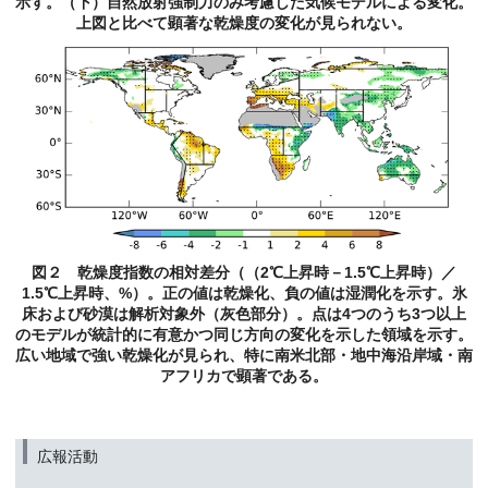
示す。（下）自然放射強制力のみ考慮した気候モデルによる変化。
上図と比べて顕著な乾燥度の変化が見られない。
図２ 乾燥度指数の相対差分（（2℃上昇時－1.5℃上昇時）／
1.5℃上昇時、%）。正の値は乾燥化、負の値は湿潤化を示す。氷
床および砂漠は解析対象外（灰色部分）。点は4つのうち3つ以上
のモデルが統計的に有意かつ同じ方向の変化を示した領域を示す。
広い地域で強い乾燥化が見られ、特に南米北部・地中海沿岸域・南
アフリカで顕著である。
広報活動