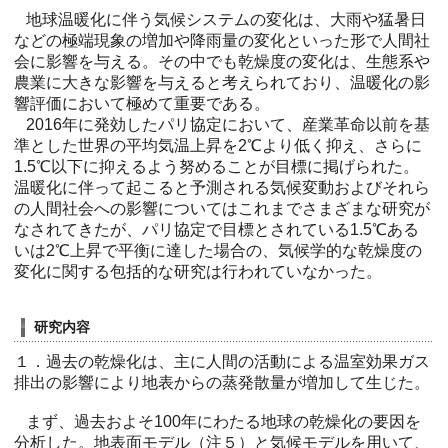
地球温暖化に伴う気候システムの変化は、大雨や猛暑日
などの極端現象の増加や降雨量の変化といった形で人間社
会に影響を与える。その中でも乾燥度の変化は、生態系や
農業に大きな影響を与えると考えられており、温暖化の影
響評価において極めて重要である。
2016年に発効したパリ協定において、産業革命以前を基
準とした世界の平均気温上昇を2℃より低く抑え、さらに
1.5℃以下に抑えるよう努めることが目標に掲げられた。
温暖化に伴って起こると予測される気候変動およびそれら
の人間社会への影響についてはこれまでさまざまな研究が
なされてきたが、パリ協定で目標とされている1.5℃ある
いは2℃上昇で平衡に達した場合の、気候学的な乾燥度の
変化に関する包括的な研究は行われていなかった。
研究内容
１．過去の乾燥化は、主に人間の活動による温室効果ガス
排出の影響により地表からの蒸発散量が増加して生じた。
まず、過去およそ100年にわたる地球の乾燥化の要因を
分析した。地表面モデル（注５）と気候モデルを用いて、