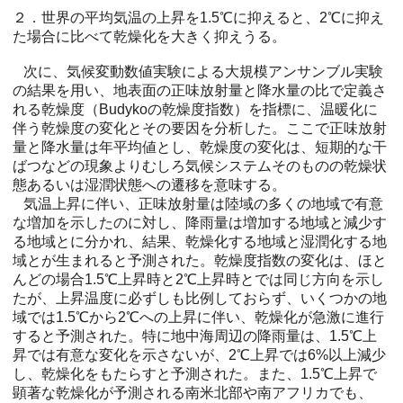
２．世界の平均気温の上昇を1.5℃に抑えると、2℃に抑え
た場合に比べて乾燥化を大きく抑えうる。
次に、気候変動数値実験による大規模アンサンブル実験
の結果を用い、地表面の正味放射量と降水量の比で定義さ
れる乾燥度（Budykoの乾燥度指数）を指標に、温暖化に
伴う乾燥度の変化とその要因を分析した。ここで正味放射
量と降水量は年平均値とし、乾燥度の変化は、短期的な干
ばつなどの現象よりむしろ気候システムそのものの乾燥状
態あるいは湿潤状態への遷移を意味する。
気温上昇に伴い、正味放射量は陸域の多くの地域で有意
な増加を示したのに対し、降雨量は増加する地域と減少す
る地域とに分かれ、結果、乾燥化する地域と湿潤化する地
域とが生まれると予測された。乾燥度指数の変化は、ほと
んどの場合1.5℃上昇時と2℃上昇時とでは同じ方向を示し
たが、上昇温度に必ずしも比例しておらず、いくつかの地
域では1.5℃から2℃への上昇に伴い、乾燥化が急激に進行
すると予測された。特に地中海周辺の降雨量は、1.5℃上
昇では有意な変化を示さないが、2℃上昇では6%以上減少
し、乾燥化をもたらすと予測された。また、1.5℃上昇で
顕著な乾燥化が予測される南米北部や南アフリカでも、