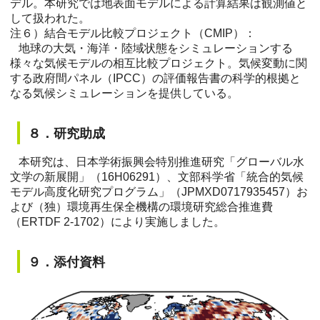
デル。本研究では地表面モデルによる計算結果は観測値と
して扱われた。
注６）結合モデル比較プロジェクト（CMIP）：
地球の大気・海洋・陸域状態をシミュレーションする
様々な気候モデルの相互比較プロジェクト。気候変動に関
する政府間パネル（IPCC）の評価報告書の科学的根拠と
なる気候シミュレーションを提供している。
８．研究助成
本研究は、日本学術振興会特別推進研究「グローバル水
文学の新展開」（16H06291）、文部科学省「統合的気候
モデル高度化研究プログラム」（JPMXD0717935457）お
よび（独）環境再生保全機構の環境研究総合推進費
（ERTDF 2-1702）により実施しました。
９．添付資料