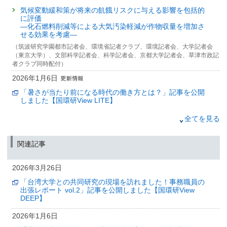
気候変動緩和策が将来の飢餓リスクに与える影響を包括的
に評価
—化石燃料削減等による大気汚染軽減が作物収量を増加さ
せる効果を考慮—
（筑波研究学園都市記者会、環境省記者クラブ、環境記者会、大学記者会
（東京大学）、文部科学記者会、科学記者会、京都大学記者会、草津市政記
者クラブ同時配付）
2026年1月6日
「暑さが当たり前になる時代の働き方とは？」記事を公開
しました【国環研View LITE】
2025年12月6日
全てを見る
気候変動の抑制に向けて：将来の温暖化とこれから排出で
きる二酸化炭素量の予測信頼性を高める
関連記事
（筑波研究学園都市記者会、環境省記者クラブ、環境記者会同時配付）
2025年11月17日
2026年3月26日
長期的な暑熱適応の効果を見込んでも
「台湾大学との共同研究の現場を訪れました！事務職員の
気候変動と超高齢社会により21世紀半ばに向けて熱中症死
出張レポート vol.2」記事を公開しました【国環研View
亡者数が増加する
DEEP】
（筑波研究学園都市記者会、環境省記者クラブ、環境記者会同時配付）
2026年1月6日
2025年11月6日