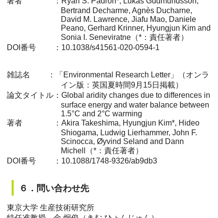
著者 ：Ryan S. Padrón*, Lukas Gudmundsson,
Bertrand Decharme, Agnès Ducharne,
David M. Lawrence, Jiafu Mao, Daniele
Peano, Gerhard Krinner, Hyungjun Kim and
Sonia I. Seneviratne（*：責任著者）
DOI番号 ：10.1038/s41561-020-0594-1
雑誌名 ：「Environmental Research Letter」（オンラ
イン版：英国夏時間9月15日掲載）
論文タイトル：Global aridity changes due to differences in
surface energy and water balance between
1.5°C and 2°C warming
著者 ：Akira Takeshima, Hyungjun Kim*, Hideo
Shiogama, Ludwig Lierhammer, John F.
Scinocca, Øyvind Seland and Dann
Michell（*：責任著者）
DOI番号 ：10.1088/1748-9326/ab9db3
６．問い合わせ先
東京大学 生産技術研究所
特任准教授 金 炯俊（きむ ひょんじゅん）