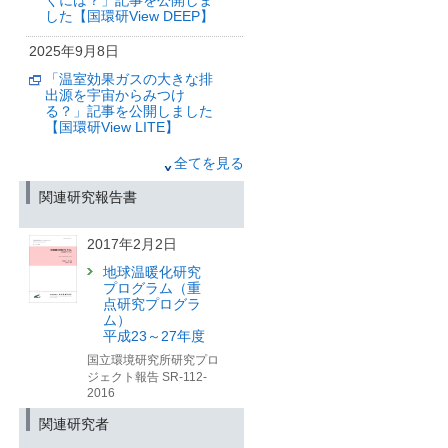
示の動向と企業価値向上に
くには？」記事を公開しま
向けて～ 開催のお知らせ
した【国環研View DEEP】
（筑波研究学園都市記者会配布（環境
2025年9月8日
省、文部科学省、国土交通省、金融庁
同旨発表））
「温室効果ガスの大きな排
出源を宇宙からみつけ
2025年9月25日
る？」記事を公開しました
【国環研View LITE】
「経験したことのない暑さ
が「日常」となる世界で働
2025年7月24日
くには？」記事を公開しま
全てを見る
した【国環研View DEEP】
「2つのセンサを託してロケ
関連研究報告書
ット打上げ GOSAT-GW、
2025年9月12日
ついに宇宙へ」記事を公開
しました【国環研View
高齢化と気候変動が救急医
2017年2月2日
DEEP】
療体制に及ぼす将来的影響
地球温暖化研究
を
プログラム（重
2025年7月9日
日本で初めて統合的に予
点研究プログラ
測・評価
「「今年、ヒバリはいつ鳴
ム）
〜長崎大学・東京大学・国
いた？」—“季節のズレ”を追
平成23～27年度
立環境研究所の共同研究に
う全国の観察者たちと
より、日本全国を対象に
国立環境研究所研究プロ
は？」記事を公開しました
2099年までの救急搬送需要
ジェクト報告 SR-112-
【国環研View LITE】
を推計〜
2016
（筑波研究学園都市記者会、環境省記
2025年5月7日
関連研究者
者クラブ、環境記者会、文部科学記者
会、厚生労働記者会）
「生物季節モニタリング：