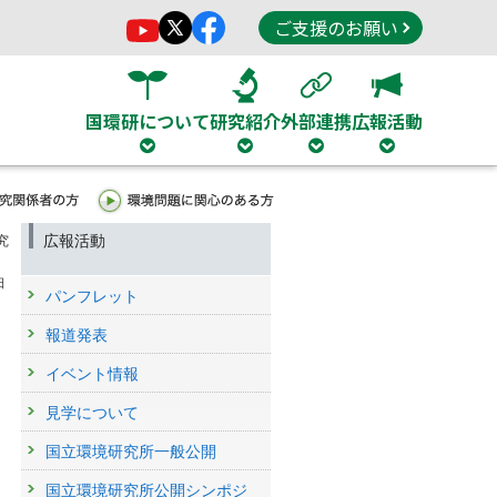
ご支援のお願い
国環研について
研究紹介
外部連携
広報活動
広報活動
究
日
パンフレット
報道発表
イベント情報
見学について
国立環境研究所一般公開
国立環境研究所公開シンポジ