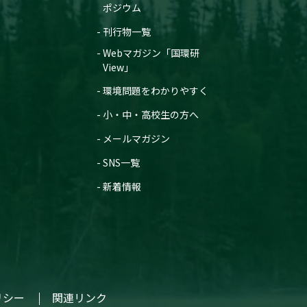
ポジウム
2025年7月31日
刊行物一覧
「＃適応しよう」キャンペ
ーン第二弾。
Webマガジン「国環研
—地球沸騰化時代に快適に
View」
暮らすための行動「適応セ
レクト」発表。気候変動の
環境問題をわかりやすく
影響にそなえるために必要
な行動や知識とは—
小・中・高校生の方へ
（筑波研究学園都市記者会、環境省記
者クラブ、環境記者会同時配付）
メールマガジン
2025年7月24日
SNS一覧
「2つのセンサを託してロケ
ット打上げ GOSAT-GW、
新着情報
ついに宇宙へ」記事を公開
しました【国環研View
DEEP】
2025年7月9日
「「今年、ヒバリはいつ鳴
いた？」—“季節のズレ”を追
う全国の観察者たちと
は？」記事を公開しました
リシー
関連リンク
【国環研View LITE】