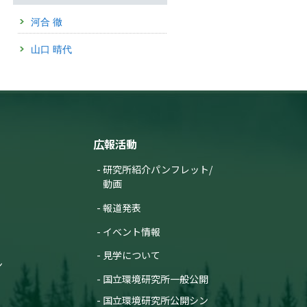
気候変動と生物のリズムを
2025年9月8日
見つめて」記事を公開しま
河合 徹
した【国環研View DEEP】
温暖化による春の早まりは
高山帯の紅葉の色づきを弱
山口 晴代
2025年2月28日
くする
—定点カメラ画像データに
「永久凍土は日本にも存在
基づく将来予測—
する？」記事を公開しまし
た【国環研View LITE】
（筑波研究学園都市記者会、環境省記
者クラブ、環境記者会同時配付）
2025年9月8日
広報活動
「温室効果ガスの大きな排
出源を宇宙からみつけ
る？」記事を公開しました
研究所紹介パンフレット/
【国環研View LITE】
動画
2025年8月26日
報道発表
森林と大気のガス交換を
イベント情報
「渦」で捉える
—半世紀前に考案された理
見学について
論を実用化—
ン
（筑波研究学園都市記者会、環境省記
国立環境研究所一般公開
者クラブ、環境記者会、京都大学記者
クラブ、⽂部科学記者会、科学記者会
国立環境研究所公開シン
同時配布）