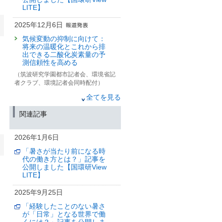
LITE】
2025年12月6日
気候変動の抑制に向けて：
将来の温暖化とこれから排
出できる二酸化炭素量の予
測信頼性を高める
（筑波研究学園都市記者会、環境省記
者クラブ、環境記者会同時配付）
2025年11月17日
全てを見る
長期的な暑熱適応の効果を
関連記事
見込んでも
気候変動と超高齢社会によ
り21世紀半ばに向けて熱中
2026年1月6日
症死亡者数が増加する
「暑さが当たり前になる時
（筑波研究学園都市記者会、環境省記
代の働き方とは？」記事を
者クラブ、環境記者会同時配付）
公開しました【国環研View
LITE】
2025年11月6日
気候変動リスク産官学連携
2025年9月25日
ネットワーク公開シンポジ
ウム
「経験したことのない暑さ
～サステナビリティ情報開
が「日常」となる世界で働