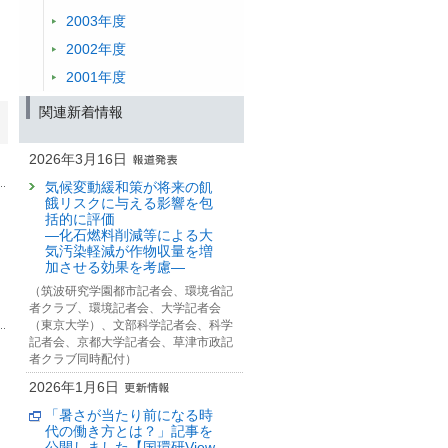
2003年度
2002年度
2001年度
関連新着情報
2026年3月16日
気候変動緩和策が将来の飢
餓リスクに与える影響を包
括的に評価
—化石燃料削減等による大
気汚染軽減が作物収量を増
加させる効果を考慮—
（筑波研究学園都市記者会、環境省記
者クラブ、環境記者会、大学記者会
（東京大学）、文部科学記者会、科学
記者会、京都大学記者会、草津市政記
者クラブ同時配付）
2026年1月6日
「暑さが当たり前になる時
代の働き方とは？」記事を
公開しました【国環研View