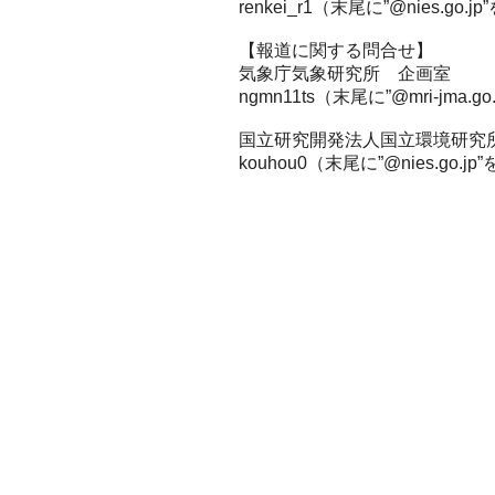
renkei_r1（末尾に”@nies.g
【報道に関する問合せ】
気象庁気象研究所 企画室
ngmn11ts（末尾に”@mri-jma
国立研究開発法人国立環境研究
kouhou0（末尾に”@nies.go