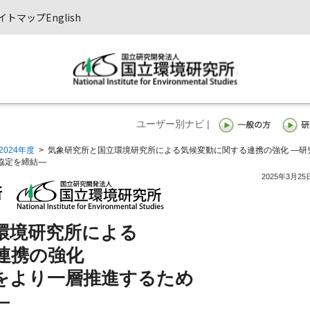
イトマップ
English
ユーザー別ナビ |
2024年度
>
気象研究所と国立環境研究所による気候変動に関する連携の強化 —研
協定を締結—
2025年3月25
環境研究所による
連携の強化
をより一層推進するため
—