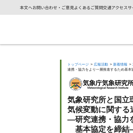
本文へ
お問い合わせ・ご意見
よくあるご質問
交通アクセス
サ
トップページ
>
広報活動
>
新着情報
>
連携・協力をより一層推進するため基本
気象研究所と国立
気候変動に関する
—研究連携・協力
基本協定を締結