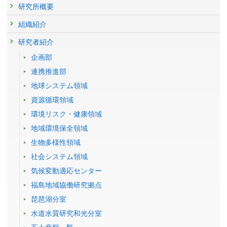
予稿集名 :
なし
研究所概要
組織紹介
研究者紹介
企画部
連携推進部
地球システム領域
資源循環領域
環境リスク・健康領域
地域環境保全領域
生物多様性領域
社会システム領域
気候変動適応センター
福島地域協働研究拠点
琵琶湖分室
水道水質研究和光分室