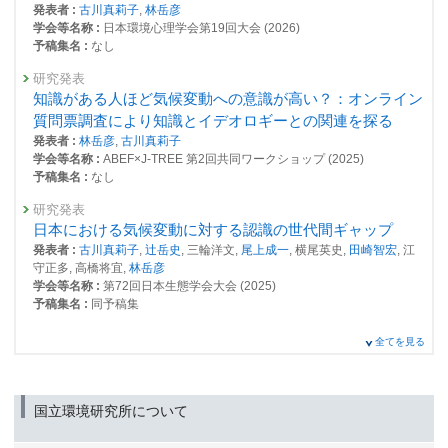
発表者 :
古川真莉子
,
林岳彦
学会等名称 :
日本環境心理学会第19回大会 (2026)
予稿集名 :
なし
研究発表
知識がある人ほど気候変動への意識が高い？：オンライン
質問票調査により知識とイデオロギーとの関連を探る
発表者 :
林岳彦
,
古川真莉子
学会等名称 :
ABEF×J-TREE 第2回共同ワークショップ (2025)
予稿集名 :
なし
研究発表
日本における気候変動に対する認識の世代間ギャップ
発表者 :
古川真莉子
,
辻岳史
, 三輪洋文,
尾上成一
, 横尾英史,
田崎智宏
, 江
守正多, 高橋将宜,
林岳彦
学会等名称 :
第72回日本生態学会大会 (2025)
予稿集名 :
同予稿集
研究発表
全てを見る
Public Attitudes Toward Carbon Taxes: The Role of
Institutional Rules Governing the Revenue Recycling
Scheme
国立環境研究所について
発表者 :
尾上成一
, 横尾英史, 三輪洋文,
林岳彦
,
辻岳史
,
古川真莉子
学会等名称 :
2024年度日本政治学会総会・研究大会 (2024)