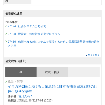
野
個別研究課題
2025年度
27194 : 社会システム分野研究
27198 : 脱炭素・持続社会研究プログラム
27436 : 信頼されるAIシステムを実現するための因果探索基盤技術の確立
と応用
全てを見る
研究成果（誌上）
all
総説・解説
総説・解説
イラガ科2種における天敵鳥類に対する捕食回避戦略の比
較生態学的研究
発表者 :
古川真莉子
掲載誌 :
環動昆, 36(3):87-91 (2025)