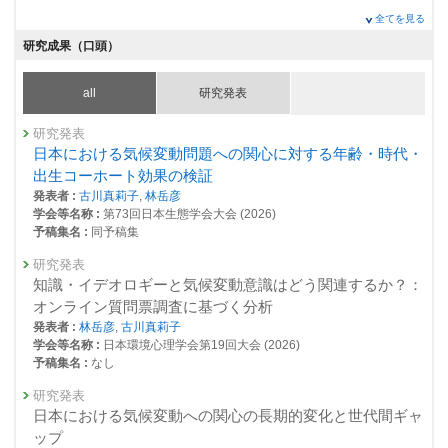
全てを見る
研究成果（口頭）
all
研究発表
研究発表
日本における気候変動問題への関心に対する年齢・時代・
出生コーホート効果の検証
発表者 :
古川真莉子
,
林岳彦
学会等名称 :
第73回日本生態学会大会 (2026)
予稿集名 :
同予稿集
研究発表
知識・イデオロギーと気候変動意識はどう関連するか？：
オンライン質問票調査に基づく分析
発表者 :
林岳彦
,
古川真莉子
学会等名称 :
日本環境心理学会第19回大会 (2026)
予稿集名 :
なし
研究発表
日本における気候変動への関心の長期的変化と世代間ギャ
ップ