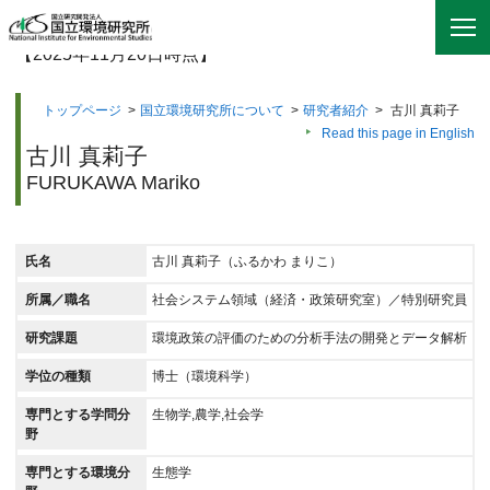
【2025年11月20日時点】
トップページ
>
国立環境研究所について
>
研究者紹介
>
古川 真莉子
Read this page in English
古川 真莉子
FURUKAWA Mariko
氏名
古川 真莉子（ふるかわ まりこ）
所属／職名
社会システム領域（経済・政策研究室）／特別研究員
研究課題
環境政策の評価のための分析手法の開発とデータ解析
学位の種類
博士（環境科学）
専門とする学問分
生物学,農学,社会学
野
専門とする環境分
生態学