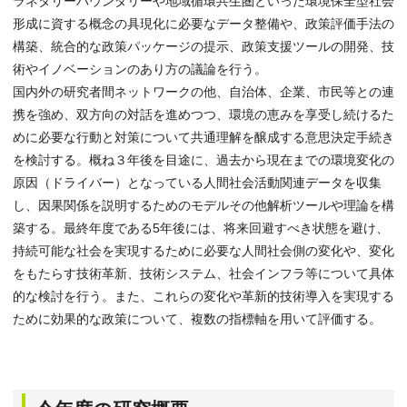
ラネタリーバウンダリーや地域循環共生圏といった環境保全型社会
形成に資する概念の具現化に必要なデータ整備や、政策評価手法の
構築、統合的な政策パッケージの提示、政策支援ツールの開発、技
術やイノベーションのあり方の議論を行う。
国内外の研究者間ネットワークの他、自治体、企業、市民等との連
携を強め、双方向の対話を進めつつ、環境の恵みを享受し続けるた
めに必要な行動と対策について共通理解を醸成する意思決定手続き
を検討する。概ね３年後を目途に、過去から現在までの環境変化の
原因（ドライバー）となっている人間社会活動関連データを収集
し、因果関係を説明するためのモデルその他解析ツールや理論を構
築する。最終年度である5年後には、将来回避すべき状態を避け、
持続可能な社会を実現するために必要な人間社会側の変化や、変化
をもたらす技術革新、技術システム、社会インフラ等について具体
的な検討を行う。また、これらの変化や革新的技術導入を実現する
ために効果的な政策について、複数の指標軸を用いて評価する。