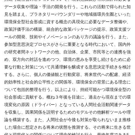
データ収集や理論・手法の開発を行う。これらの活動で得られた知
見を踏まえ、プラネタリーバウンダリーや地域循環共生圏といった
環境保全型社会形成に資する概念の具現化に必要なデータ整備や、
政策評価手法の構築、統合的な政策パッケージの提示、政策支援ツ
ールの開発、技術やイノベーションのあり方の議論を行う。また、
参加型意思決定プロセスがさらに重要となる時代において、国内外
の研究者間ネットワークの他、自治体、企業、市民等との連携を強
め、双方向の対話を進めつつ、環境の恵みを享受し続けるために必
要な行動と対策について共通理解を醸成する意思決定手続きを検討
する。さらに、個人の価値観と行動変容、将来世代への配慮、経済
的効率性と社会的公平性との関係等、環境保全の背景にある理念に
ついて包括的整理を行う。以上により、持続可能かつ環境保全型の
社会形成に貢献する。概ね３年後を目途に、過去から現在までの環
境変化の原因（ドライバー）となっている人間社会活動関連データ
を収集し、因果関係を説明するためのモデルその他解析ツールや理
論を構築する。また、人間社会が今後も対策が取られないまま推移
した場合に想定される将来の状態を推測する。その将来に生きる世
代と現世代との関係について理念的検討を行う。最終年度である5