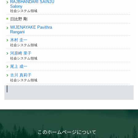
RAJBHANDARI SAINJU
Salony
社会システム領域
日比野 剛
WIJENAYAKE Pavithra
Rangani
木村 圭一
社会システム領域
河原崎 里子
社会システム領域
尾上 成一
古川 真莉子
社会システム領域
このホームページについて