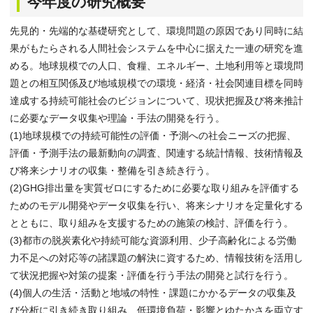
今年度の研究概要
先見的・先端的な基礎研究として、環境問題の原因であり同時に結
果がもたらされる人間社会システムを中心に据えた一連の研究を進
める。地球規模での人口、食糧、エネルギー、土地利用等と環境問
題との相互関係及び地域規模での環境・経済・社会関連目標を同時
達成する持続可能社会のビジョンについて、現状把握及び将来推計
に必要なデータ収集や理論・手法の開発を行う。
(1)地球規模での持続可能性の評価・予測への社会ニーズの把握、
評価・予測手法の最新動向の調査、関連する統計情報、技術情報及
び将来シナリオの収集・整備を引き続き行う。
(2)GHG排出量を実質ゼロにするために必要な取り組みを評価する
ためのモデル開発やデータ収集を行い、将来シナリオを定量化する
とともに、取り組みを支援するための施策の検討、評価を行う。
(3)都市の脱炭素化や持続可能な資源利用、少子高齢化による労働
力不足への対応等の諸課題の解決に資するため、情報技術を活用し
て状況把握や対策の提案・評価を行う手法の開発と試行を行う。
(4)個人の生活・活動と地域の特性・課題にかかるデータの収集及
び分析に引き続き取り組み、低環境負荷・影響とゆたかさを両立す