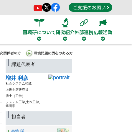
ご支援のお願い
国環研について
研究紹介
外部連携
広報活動
課題代表者
増井 利彦
社会システム領域
上級主席研究員
博士（工学）
システム工学,土木工学,
経済学
担当者
高橋 潔