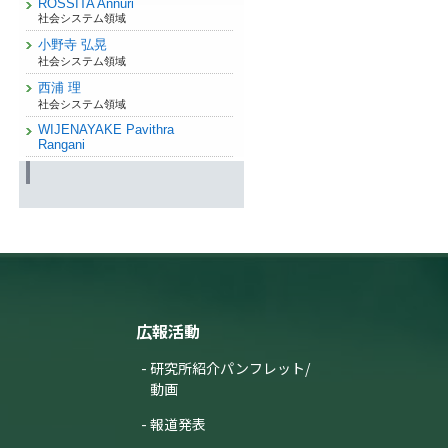
ROSSITA Annuri
社会システム領域
小野寺 弘晃
社会システム領域
西浦 理
社会システム領域
WIJENAYAKE Pavithra
Rangani
広報活動
研究所紹介パンフレット/
動画
報道発表