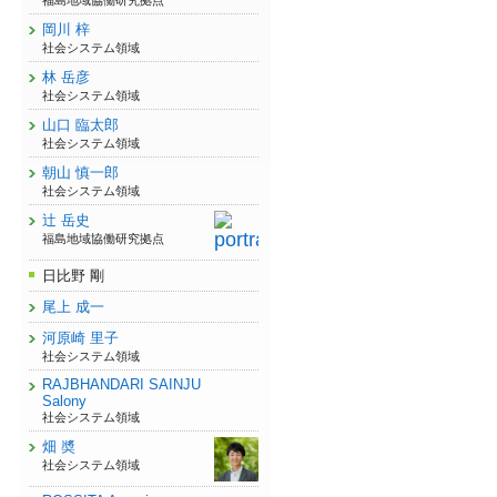
福島地域協働研究拠点
岡川 梓
社会システム領域
林 岳彦
社会システム領域
山口 臨太郎
社会システム領域
朝山 慎一郎
社会システム領域
辻 岳史
福島地域協働研究拠点
日比野 剛
尾上 成一
河原崎 里子
社会システム領域
RAJBHANDARI SAINJU
Salony
社会システム領域
畑 奬
社会システム領域