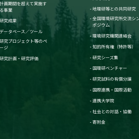
計画期間を超えて実施す
地環研等との共同研究
る事業
全国環境研究所交流シ
研究成果
ポジウム
データベース／ツール
環境研究機関連絡会
研究プロジェクト等のペ
知的所有権（特許等）
ージ
研究シーズ集
研究計画・研究評価
国環研ベンチャー
研究試料の有償分譲
国際連携・国際活動
連携大学院
社会との対話・協働
寄附金