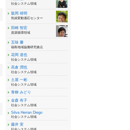
社会システム領域
肱岡 靖明
気候変動適応センター
田崎 智宏
資源循環領域
五味 馨
福島地域協働研究拠点
花岡 達也
社会システム領域
高倉 潤也
社会システム領域
土屋 一彬
社会システム領域
青柳 みどり
金森 有子
社会システム領域
Silva Herran Diego
社会システム領域
藤井 実
社会システム領域