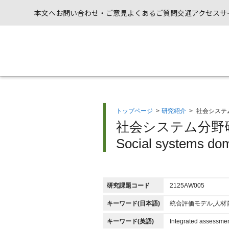
本文へ
お問い合わせ・ご意見
よくあるご質問
交通アクセス
サ
トップページ
>
研究紹介
>
社会システ
社会システム分野
Social systems dom
研究課題コード
2125AW005
キーワード(日本語)
統合評価モデル,人材
キーワード(英語)
Integrated assessme