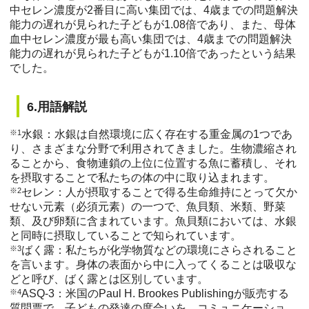
中セレン濃度が2番目に高い集団では、4歳までの問題解決
能力の遅れが見られた子どもが1.08倍であり、また、母体
血中セレン濃度が最も高い集団では、4歳までの問題解決
能力の遅れが見られた子どもが1.10倍であったという結果
でした。
6.用語解説
※1
水銀：水銀は自然環境に広く存在する重金属の1つであ
り、さまざまな分野で利用されてきました。生物濃縮され
ることから、食物連鎖の上位に位置する魚に蓄積し、それ
を摂取することで私たちの体の中に取り込まれます。
※2
セレン：人が摂取することで得る生命維持にとって欠か
せない元素（必須元素）の一つで、魚貝類、米類、野菜
類、及び卵類に含まれています。魚貝類においては、水銀
と同時に摂取していることで知られています。
※3
ばく露：私たちが化学物質などの環境にさらされること
を言います。身体の表面から中に入ってくることは吸収な
どと呼び、ばく露とは区別しています。
※4
ASQ-3：米国のPaul H. Brookes Publishingが販売する
質問票で、子どもの発達の度合いを、コミュニケーショ