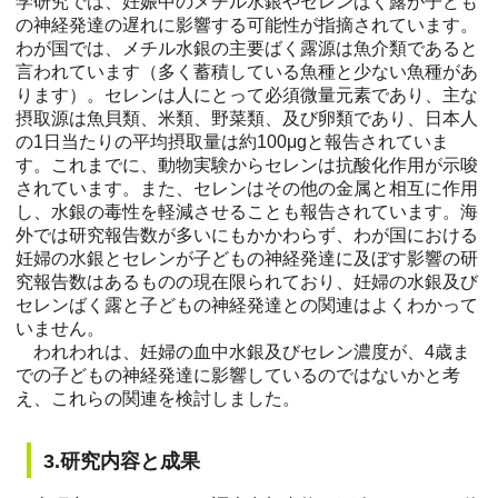
学研究では、妊娠中のメチル水銀やセレンばく露が子ども
の神経発達の遅れに影響する可能性が指摘されています。
わが国では、メチル水銀の主要ばく露源は魚介類であると
言われています（多く蓄積している魚種と少ない魚種があ
ります）。セレンは人にとって必須微量元素であり、主な
摂取源は魚貝類、米類、野菜類、及び卵類であり、日本人
の1日当たりの平均摂取量は約100μgと報告されていま
す。これまでに、動物実験からセレンは抗酸化作用が示唆
されています。また、セレンはその他の金属と相互に作用
し、水銀の毒性を軽減させることも報告されています。海
外では研究報告数が多いにもかかわらず、わが国における
妊婦の水銀とセレンが子どもの神経発達に及ぼす影響の研
究報告数はあるものの現在限られており、妊婦の水銀及び
セレンばく露と子どもの神経発達との関連はよくわかって
いません。
われわれは、妊婦の血中水銀及びセレン濃度が、4歳ま
での子どもの神経発達に影響しているのではないかと考
え、これらの関連を検討しました。
3.研究内容と成果