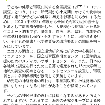
子どもの健康と環境に関する全国調査（以下「エコチル
調査」という。）は、胎児期から小児期にかけての化学物
質ばく露
※3
が子どもの健康に与える影響を明らかにするた
めに、2010（平成22）年度から全国で約10万組の親子を
対象として環境省が開始した、大規模かつ長期にわたる出
生コホート調査です。臍帯血、血液、尿、母乳、乳歯等の
生体試料を採取し保存・分析するとともに、追跡調査を行
い、子どもの健康と化学物質等の環境要因との関係を明ら
かにしています。
エコチル調査は、国立環境研究所に研究の中心機関とし
てコアセンターを、国立成育医療研究センターに医学的支
援のためのメディカルサポートセンターを、また、日本の
各地域で調査を行うために公募で選定された15の大学等に
地域の調査の拠点となるユニットセンターを設置し、環境
省と共に各関係機関が協働して実施しています。
幼児期の神経発達の遅れは、学童期以降に神経発達の疾
患になりやすくなる可能性があることが指摘されていま
す。
子どもの神経発達の遅れには様々な要因があると考えら
れていますが、これまでに、海外の研究グループによる疫