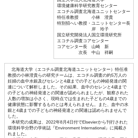
環境健康科学研究教育センター
エコチル調査北海道ユニットセンター
特任准教授 小林 澄貴
特別招へい教授・ユニットセンター長
岸 玲子
国立研究開発法人国立環境研究所
エコチル調査コアセンター
コアセンター長 山崎 新
次長 中山 祥嗣
北海道大学（エコチル調査北海道ユニットセンター）特任准
教授の小林澄貴らの研究チームは、エコチル調査の約5万人の
妊婦の血中水銀及びセレンと4歳までの子どもの神経発達の関
連について解析しました。その結果、血中のセレンと4歳まで
の子どもの神経発達との関連が認められましたが、観察された
人数の増加は小さく、現時点では生まれた子どもの4歳までの
健康状態に影響するものとは考えられません。また、血中の水
銀と4歳までの子どもの神経発達との関連は認められませんで
した。
本研究の成果は、2022年8月4日付でElsevierから刊行された
環境科学分野の学術誌『Environment International』に掲載さ
れました。