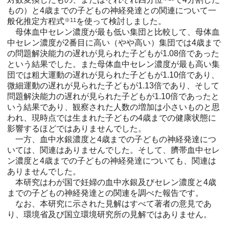
もの）と4歳までの子どもの神経発達との関連について一
般化推定方程式
※11
を使って検討しました。
母体血中セレン濃度が最も低い集団と比較して、母体血
中セレン濃度が2番目に高い（やや高い）集団では4歳まで
の問題解決能力の遅れが見られた子どもが1.08倍であった
という結果でした。また母体血中セレン濃度が最も高い集
団では粗大運動の遅れが見られた子どもが1.10倍であり、
微細運動の遅れが見られた子どもが1.13倍であり、そして
問題解決能力の遅れが見られた子どもが1.10倍であったと
いう結果であり、観察された人数の増加は小さいものと思
われ、現時点では生まれた子どもの4歳までの健康状態に
影響するほどではありませんでした。
一方、血中水銀濃度と4歳までの子どもの神経発達につ
いては、関連はありませんでした。そして、臍帯血中セレ
ン濃度と4歳までの子どもの神経発達についても、関連は
ありませんでした。
本研究はわが国で妊婦の血中水銀及びセレン濃度と4歳
までの子どもの神経発達との関連を調べた報告です。
なお、本研究に示された見解はすべて著者の意見であ
り、環境省及び国立環境研究所の見解ではありません。