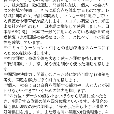
ン、粗大運動、微細運動、問題解決能力、個人・社会の5
つの領域で評価し、さらに総合点を算出するものです。各
領域に6問ずつ、合計30問あり、いつも一緒に過ごしてい
る保護者や養育者が記入します。エコチル調査では、米国
出版社の許可のもと、日本語に翻訳して使用しました。日
本語ASQ-3は、日本で一般的に用いられている新版Ｋ式発
達検査（京都国際社会福祉センター）と比べて、その妥当
性を確認しています。
※5
コミュニケーション：相手との意思疎通をスムーズにす
るための能力を指します。
※6
粗大運動：身体全体を大きく使った運動を指します。
※7
微細運動：手、指、足や腕を細かく使った運動を指しま
す。
※8
問題解決能力：問題が起こった時に対応可能な解決策を
考え、問題を解決に導く能力を指します。
※9
個人・社会：自分自身を理解する能力や、人と人とが関
わりながら生きていくための能力を指します。
※10
四分位：データの値を小さいほうから順番に並べたと
き、4等分する位置の値を四分位数といいます。本研究の
最も低い濃度の妊婦集団は、4等分した最も小さい濃度の
妊婦集団を指します。また最も高い濃度の妊婦集団は、4