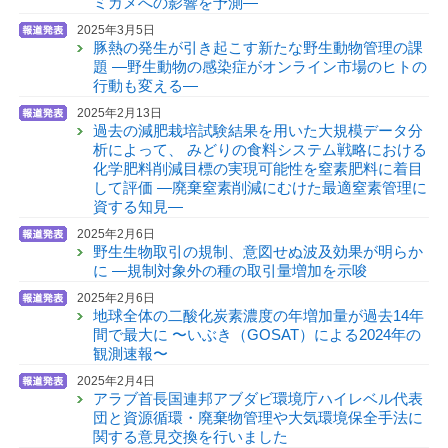
ミガメへの影響を予測—
2025年3月5日
豚熱の発生が引き起こす新たな野生動物管理の課
題 —野生動物の感染症がオンライン市場のヒトの
行動も変える—
2025年2月13日
過去の減肥栽培試験結果を用いた大規模データ分
析によって、 みどりの食料システム戦略における
化学肥料削減目標の実現可能性を窒素肥料に着目
して評価 —廃棄窒素削減にむけた最適窒素管理に
資する知見—
2025年2月6日
野生生物取引の規制、意図せぬ波及効果が明らか
に —規制対象外の種の取引量増加を示唆
2025年2月6日
地球全体の二酸化炭素濃度の年増加量が過去14年
間で最大に 〜いぶき（GOSAT）による2024年の
観測速報〜
2025年2月4日
アラブ首長国連邦アブダビ環境庁ハイレベル代表
団と資源循環・廃棄物管理や大気環境保全手法に
関する意見交換を行いました