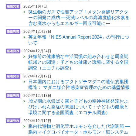
2025年1月7日
微生物のガスで性能アップ！メタン発酵リアクタ
ーの開発に成功 —死滅レベルの高濃度硫化水素を
含む廃水からもエネルギー回収可能に—
2024年12月27日
英文年報「NIES Annual Report 2024」の刊行につ
いて
2024年12月24日
妊娠前の健康的な生活習慣の組み合わせと周産期
転帰との関連：子どもの健康と環境に関する全国
調査（エコチル調査）
2024年12月17日
日本国内におけるフタトゲチマダニの遺伝的集団
構造： マダニ媒介性感染症管理のための基盤情報
2024年12月13日
胎児期の水銀ばく露と子どもの精神神経発達およ
びけいれん発症の関連について：子どもの健康と
環境に関する全国調査（エコチル調査）
2024年12月12日
腸内代謝物と消化管ホルモンを介した代謝調節 —
腸内マイクロバイオータ・ホルモン・脳システム