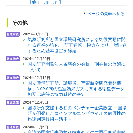
【終了しました】
ページの先頭へ戻る
その他
2025年3月25日
気象研究所と国立環境研究所による気候変動に関
する連携の強化 —研究連携・協力をより一層推進
するため基本協定を締結—
2024年12月20日
国立研究開発法人協議会の会長・副会長の改選に
ついて
2024年12月12日
国立環境研究所、環境省、宇宙航空研究開発機
構、NASA間の温室効果ガスに関する衛星データ
相互比較等の協力継続の決定
2024年12月3日
国環研が支援する初のベンチャー企業設立 －国環
研が開発した鳥インフルエンザウイルス病原性の
迅速判定技術を活用－
2024年11月6日
台湾の国家災害防救科技中心との共同研究覚書締