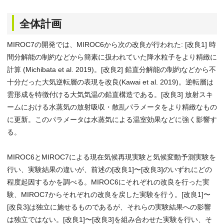
全体計画
MIROC7の開発では、MIROC6から次の改良が行われた: [改良1] 時
間分解能の制約などから簡素に扱われていた降水粒子をより精緻に
計算 (Michibata et al. 2019)。[改良2] 鉛直分解能の制約などから不
十分だった大気逆転層の表現を改良(Kawai et al. 2019)。逆転層は
雲形成を特徴付ける大気気温の鉛直構造である。[改良3] 放射スキ
ームにおける水蒸気の放射吸収・散乱パラメータをより精緻なもの
に更新。このパラメータは水蒸気による温室効果などに強く影響す
る。
MIROC6とMIROC7による現在気候再現実験と気候変動予測実験を
行い、実験結果の違いが、前述の[改良1]〜[改良3]のいずれにどの
程度起因するかを調べる。MIROC6にそれぞれの改良を行った実
験、MIROC7からそれぞれの改良を戻した実験を行う。[改良1]〜
[改良3]は独立に施せるものであるが、それらの実験結果への影響
は独立ではない。[改良1]〜[改良3]を組み合わせた実験を行い、そ