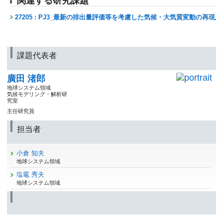
関連する研究課題
27205 : PJ3_最新の排出量評価等を考慮した気候・大気質変動の再
課題代表者
廣田 渚郎
地球システム領域
気候モデリング・解析研
究室
主任研究員
担当者
小倉 知夫
地球システム領域
塩竈 秀夫
地球システム領域