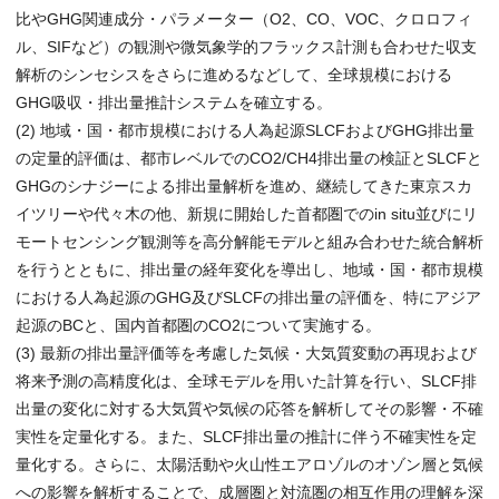
比やGHG関連成分・パラメーター（O2、CO、VOC、クロロフィ
ル、SIFなど）の観測や微気象学的フラックス計測も合わせた収支
解析のシンセシスをさらに進めるなどして、全球規模における
GHG吸収・排出量推計システムを確立する。
(2) 地域・国・都市規模における人為起源SLCFおよびGHG排出量
の定量的評価は、都市レベルでのCO2/CH4排出量の検証とSLCFと
GHGのシナジーによる排出量解析を進め、継続してきた東京スカ
イツリーや代々木の他、新規に開始した首都圏でのin situ並びにリ
モートセンシング観測等を高分解能モデルと組み合わせた統合解析
を行うとともに、排出量の経年変化を導出し、地域・国・都市規模
における人為起源のGHG及びSLCFの排出量の評価を、特にアジア
起源のBCと、国内首都圏のCO2について実施する。
(3) 最新の排出量評価等を考慮した気候・大気質変動の再現および
将来予測の高精度化は、全球モデルを用いた計算を行い、SLCF排
出量の変化に対する大気質や気候の応答を解析してその影響・不確
実性を定量化する。また、SLCF排出量の推計に伴う不確実性を定
量化する。さらに、太陽活動や火山性エアロゾルのオゾン層と気候
への影響を解析することで、成層圏と対流圏の相互作用の理解を深