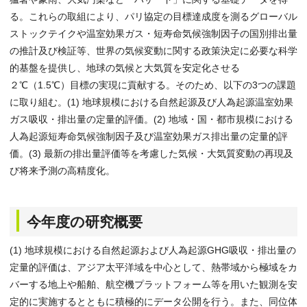
る。これらの取組により、パリ協定の目標達成度を測るグローバル
ストックテイクや温室効果ガス・短寿命気候強制因子の国別排出量
の推計及び検証等、世界の気候変動に関する政策決定に必要な科学
的基盤を提供し、地球の気候と大気質を安定化させる
２℃（1.5℃）目標の実現に貢献する。そのため、以下の3つの課題
に取り組む。(1) 地球規模における自然起源及び人為起源温室効果
ガス吸収・排出量の定量的評価。(2) 地域・国・都市規模における
人為起源短寿命気候強制因子及び温室効果ガス排出量の定量的評
価。(3) 最新の排出量評価等を考慮した気候・大気質変動の再現及
び将来予測の高精度化。
今年度の研究概要
(1) 地球規模における自然起源および人為起源GHG吸収・排出量の
定量的評価は、アジア太平洋域を中心として、熱帯域から極域をカ
バーする地上や船舶、航空機プラットフォーム等を用いた観測を安
定的に実施するとともに積極的にデータ公開を行う。また、同位体