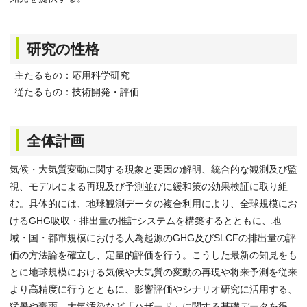
研究の性格
主たるもの：応用科学研究
従たるもの：技術開発・評価
全体計画
気候・大気質変動に関する現象と要因の解明、統合的な観測及び監
視、モデルによる再現及び予測並びに緩和策の効果検証に取り組
む。具体的には、地球観測データの複合利用により、全球規模にお
けるGHG吸収・排出量の推計システムを構築するとともに、地
域・国・都市規模における人為起源のGHG及びSLCFの排出量の評
価の方法論を確立し、定量的評価を行う。こうした最新の知見をも
とに地球規模における気候や大気質の変動の再現や将来予測を従来
より高精度に行うとともに、影響評価やシナリオ研究に活用する、
猛暑や豪雨、大気汚染など「ハザード」に関する基礎データを得