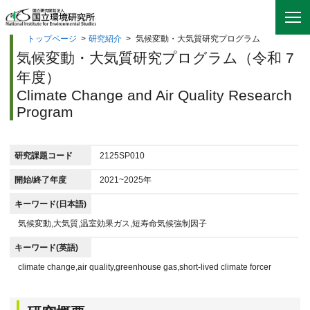
トップページ
>
研究紹介
>
気候変動・大気質研究プログラム
気候変動・大気質研究プログラム（令和 7
年度）
Climate Change and Air Quality Research
Program
研究課題コード
2125SP010
開始/終了年度
2021~2025年
キーワード(日本語)
気候変動,大気質,温室効果ガス,短寿命気候強制因子
キーワード(英語)
climate change,air quality,greenhouse gas,short-lived climate forcer