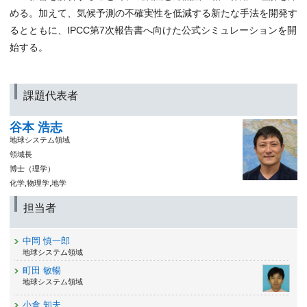
める。加えて、気候予測の不確実性を低減する新たな手法を開発す
るとともに、IPCC第7次報告書へ向けた公式シミュレーションを開
始する。
課題代表者
谷本 浩志
地球システム領域
領域長
博士（理学）
化学,物理学,地学
担当者
中岡 慎一郎
地球システム領域
町田 敏暢
地球システム領域
小倉 知夫