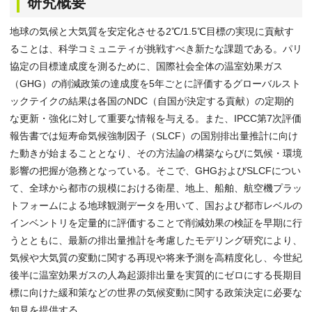
研究概要
地球の気候と大気質を安定化させる2℃/1.5℃目標の実現に貢献す
ることは、科学コミュニティが挑戦すべき新たな課題である。パリ
協定の目標達成度を測るために、国際社会全体の温室効果ガス
（GHG）の削減政策の達成度を5年ごとに評価するグローバルスト
ックテイクの結果は各国のNDC（自国が決定する貢献）の定期的
な更新・強化に対して重要な情報を与える。また、IPCC第7次評価
報告書では短寿命気候強制因子（SLCF）の国別排出量推計に向け
た動きが始まることとなり、その方法論の構築ならびに気候・環境
影響の把握が急務となっている。そこで、GHGおよびSLCFについ
て、全球から都市の規模における衛星、地上、船舶、航空機プラッ
トフォームによる地球観測データを用いて、国および都市レベルの
インベントリを定量的に評価することで削減効果の検証を早期に行
うとともに、最新の排出量推計を考慮したモデリング研究により、
気候や大気質の変動に関する再現や将来予測を高精度化し、今世紀
後半に温室効果ガスの人為起源排出量を実質的にゼロにする長期目
標に向けた緩和策などの世界の気候変動に関する政策決定に必要な
知見を提供する。