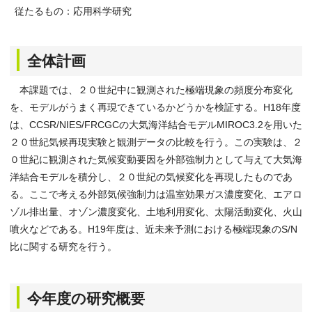
従たるもの：応用科学研究
全体計画
本課題では、２０世紀中に観測された極端現象の頻度分布変化
を、モデルがうまく再現できているかどうかを検証する。H18年度
は、CCSR/NIES/FRCGCの大気海洋結合モデルMIROC3.2を用いた
２０世紀気候再現実験と観測データの比較を行う。この実験は、２
０世紀に観測された気候変動要因を外部強制力として与えて大気海
洋結合モデルを積分し、２０世紀の気候変化を再現したものであ
る。ここで考える外部気候強制力は温室効果ガス濃度変化、エアロ
ゾル排出量、オゾン濃度変化、土地利用変化、太陽活動変化、火山
噴火などである。H19年度は、近未来予測における極端現象のS/N
比に関する研究を行う。
今年度の研究概要