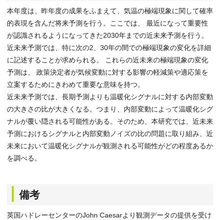
本年度は、昨年度の成果をふまえて、気温の極端現象に関して確率
的表現を含んだ将来予測を行う。ここでは、 最近になって重要性
が認識されるようになってきた2030年までの近未来予測を行う。
近未来予測では、特に次の2、30年の間での極端現象の変化を詳細
に記述することが求められる。 これらの近未来の極端現象の変化
予測は、 政策決定者が気候変動に対する影響の軽減策や適応策を
立案するためにきわめて重要な意味を持つ。
近未来予測では、長期予測よりも温暖化シグナルに対する内部変動
の大きさの比が大きくなる。つまり、内部変動によって温暖化シグ
ナルが覆い隠される可能性がある。そのため、本研究では、近未来
予測におけるシグナルと内部変動ノイズの比の問題に取り組み、近
未来において温暖化シグナルが観測される可能性がどの程度あるか
を調べる。
備考
英国ハドレーセンターのJohn Caesarより観測データの提供を受け