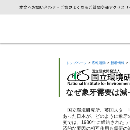
本文へ
お問い合わせ・ご意見
よくあるご質問
交通アクセス
サ
トップページ
>
広報活動
>
新着情報
>
なぜ象牙需要は減
国立環境研究所、英国スターリ
あった日本が、どのように象牙
究では、1980年に締結された
済的な要因の相互作用も需要の