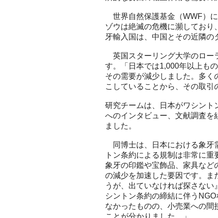
世界自然保護基金（WWF）に
ゾウは絶滅の危機に瀕しており
牙輸入国は、中国とその近隣の
英国スターリング大学のローラ
す。「日本では1,000年以上
その需要が減少しました。多く
こしていることから、その取引
研究チームは、日本がワシントン
へのインタビュー、文献調査を
ました。
同博士は、日本における象牙需
トン条約による規制は非常に重要
象牙の印鑑や宝飾品、家具など
の減少を加速した要因です。ま
うが、出ていなければ探さない
シントン条約の締結に伴うNG
なかったものの、小売業への間
ことが分かりました。」