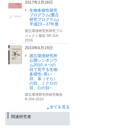
生態系変化と
2017年2月28日
Report 2024」の
その管理に関する研究
刊行について
生物多様性研究
環境儀 No.82
プログラム(重点
（筑波研究学園都市記者会、環境省記
研究プログラム)
者クラブ、環境記者会同時配付）
2021年9月30日
平成23～27年度
2024年12月6日
人口減少時代の里山の管理
国立環境研究所研究プロ
のあり方とは
GBIFワークショップ「多様
ジェクト報告 SR-116-
Interview研究者に聞く
化する生物多様性調査とそ
2016
のデータ」開催のお知らせ
2010年6月19日
【終了しました】
国立環境研究所
2024年11月25日
公開シンポジウ
ム2010 ４つの
気候変動緩和策による土地
目で見守る生物
利用改変が大きい地域ほど
多様性−長い
生物多様性の保全効果は低
目、宙（そら）
くなる
の目、ミクロの
－植林とBECCSの大規模導
目、心の目−
入が
生物多様性に与える影響－
国立環境研究所研究報告
R-204-2010
（農政クラブ、農林記者会、林政記者
2006年12月28日
クラブ、筑波研究学園都市記者会、京
全てを見る
都大学記者クラブ、文部科学記者会、
生物多様性の減
科学記者会、環境記者クラブ、環境記
関連研究者
少機構の解明と
者会同時配付）
保全プロジェク