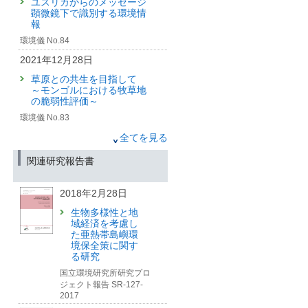
ユスリカからのメッセージ
顕微鏡下で識別する環境情
2025年5月30日
報
環境研究の“生の声”が戻って
環境儀 No.84
くる—
6年ぶりに国立環境研究所
2021年12月28日
「公開シンポジウム」を
草原との共生を目指して
対面開催【終了しました】
～モンゴルにおける牧草地
（筑波研究学園都市記者会、環境省記
の脆弱性評価～
者クラブ、環境記者会、都庁記者クラ
環境儀 No.83
ブ、埼玉県政記者クラブ、千葉県政記
者会、福島県政記者クラブ、郡山記者
2021年12月28日
全てを見る
クラブ、滋賀県政記者クラブ同時配
付）
モンゴルの草原と人々の生
関連研究報告書
活を守るために
2025年4月30日
Interview研究者に聞く
2018年2月28日
生物群集はエネルギー地形
2021年12月28日
の高低に従い変化する
生物多様性と地
—データ駆動型の生物多様
急増する草原への攪乱
域経済を考慮し
性の変化予測を実現—
過放牧・都市化・鉱山開発
た亜熱帯島嶼環
（筑波研究学園都市記者会、環境省記
境保全策に関す
コラム2
者クラブ、環境記者会、文部科学記者
る研究
会、科学記者会同時配付）
2021年9月30日
国立環境研究所研究プロ
ジェクト報告 SR-127-
2024年12月27日
人が去ったそのあとに
2017
人口減少下における里山の
英文年報「NIES Annual