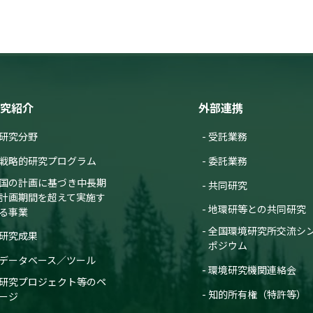
究紹介
外部連携
研究分野
受託業務
戦略的研究プログラム
委託業務
国の計画に基づき中長期
共同研究
計画期間を超えて実施す
地環研等との共同研究
る事業
全国環境研究所交流シ
研究成果
ポジウム
データベース／ツール
環境研究機関連絡会
研究プロジェクト等のペ
知的所有権（特許等）
ージ