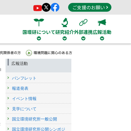
ご支援のお願い
国環研について
研究紹介
外部連携
広報活動
広報活動
日
パンフレット
報道発表
イベント情報
見学について
国立環境研究所一般公開
経
国立環境研究所公開シンポジ