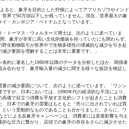
よると、象牙を目的とした狩猟によってアフリカゾウやインド
、世界で50万頭以下しか残っていません。現在、世界最大の象
タイ・カンボジア・ベトナムとなっています。
・トーマス・ウォルターズ博士は、次のように述べていま
もの間、象牙が非常に高い文化的価値を持っていたにも関わらず、
の野生動物取引が世界中で生物多様性の壊滅的な減少を引き起
の減少要因を理解することは非常に重要です。」
条約に署名した1980年以降のデータを分析したほか、関係者
組み合わせて、象牙輸入量の減少に関する様々な仮説を検証し
要の減少要因について、次のように述べています。「ワシン
ですが、日本においては、1990年代の経済的な不況により、
の高価で目立つ消費を手放す文化的シフトが起きたことも消費
た、日本での象牙の需要はもともと『売りに出されていれば買
』という受動的なものであることも分かりました。さらに、ワ
Oなどによる反象牙キャンペーンは、消費者には直接影響を与え
接的な圧力に繋がり、店頭での象牙の存在をさらに減少させた