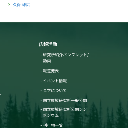
ト（終了報告）
2024年10月30日
久保 雄広
平成13〜17年度
「生態毒性調査・研究を支
国立環境研究所特別研究
える水生生物の飼育と分
報告 SR-72-2006
譲」記事を公開しました
【国環研View DEEP】
2004年3月31日
ため池の評価と
2024年8月7日
保全への取り組
その花は都市では咲かない
み
広報活動
—都市化による雑草の繁殖
国立環境研究所研究報告
形質の進化の検証—
R-183-2004
研究所紹介パンフレット/
（筑波研究学園都市記者会、環境省記
動画
2003年11月28日
者クラブ、環境記者会、文部科学記者
会、科学記者会、千葉県政記者クラブ
生物多様性の減
報道発表
同時配付）
少機構の解明と
保全プロジェク
2024年6月7日
イベント情報
ト（中間報告）
平成13〜14年度
愛知目標の次のステージへ
見学について
向けて：
ン
国立環境研究所特別研究
「昆明・モントリオール生
報告 SR-57-2003
国立環境研究所一般公開
物多様性枠組」について特
集しました
2003年1月31日
国立環境研究所公開シン
（筑波研究学園都市記者会、環境省記
ポジウム
Global
者クラブ、環境記者会同時配付）
Taxonomy
Initiative in
刊行物一覧
2024年4月26日