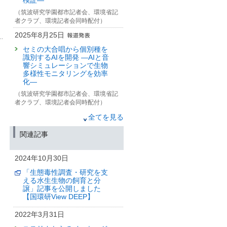
検証—
（筑波研究学園都市記者会、環境省記
者クラブ、環境記者会同時配付）
2025年8月25日
セミの大合唱から個別種を
識別するAIを開発 —AIと音
響シミュレーションで生物
多様性モニタリングを効率
化—
（筑波研究学園都市記者会、環境省記
者クラブ、環境記者会同時配付）
2025年7月3日
全てを見る
＼行動科学×生物多様性保全
関連記事
／
寄付型/金銭型インセンティ
ブによって「いきもの写
2024年10月30日
真」のアプリ投稿行動が変
化 —ユーザー参加型で生物
「生態毒性調査・研究を支
多様性データを集めていく
える水生生物の飼育と分
ために—
譲」記事を公開しました
【国環研View DEEP】
（筑波研究学園都市記者会、環境省記
者クラブ、環境記者会、大阪科学・大
2022年3月31日
学記者クラブ、文部科学記者会、科学
記者会同時配付）