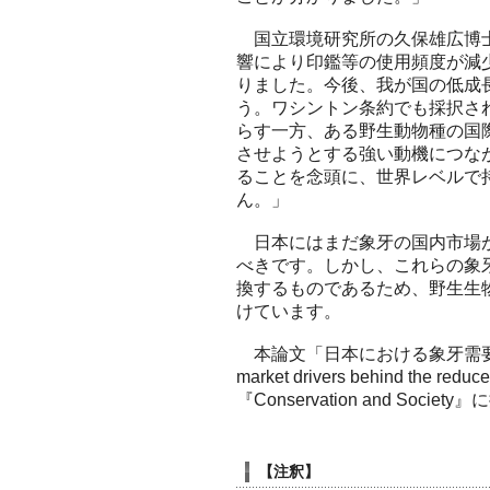
国立環境研究所の久保雄広博士
響により印鑑等の使用頻度が減
りました。今後、我が国の低成
う。ワシントン条約でも採択さ
らす一方、ある野生動物種の国
させようとする強い動機につな
ることを念頭に、世界レベルで
ん。」
日本にはまだ象牙の国内市場が
べきです。しかし、これらの象
換するものであるため、野生生
けています。
本論文「日本における象牙需要の減少
market drivers behind the re
『Conservation and Soci
【注釈】