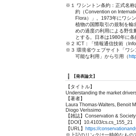
※１ ワシントン条約：正式名
約（Convention on Internati
Flora）」。1973年に
植物の国際取引の規制を輸
めの過度の利用による野生
とする。日本は1980年に
※２ ICT：「情報通信技術（Informat
※３ 環境省ウェブサイト「ワ
可能な利用」から引用（
htt
【発表論文】
【タイトル】
Understanding the market driver
【著者】
Laura Thomas-Walters, Benoit Mo
Diogo Veríssimo
【雑誌】Conservation & Society
【DOI】10.4103/cs.cs_155_21
【URL】
https://conservationand
※上記のリンクは一時的なもので