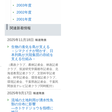
2003年度
2002年度
2001年度
関連新着情報
2025年11月18日
生物の進化を島が支える
－シマクイナが明かす、日
本列島が大陸集団の存続を
支える仕組み－
（農政クラブ、農林記者会、林政記者
クラブ、筑波研究学園都市記者会、北
海道教育記者クラブ、文部科学記者
会、科学記者会、環境省記者クラブ、
環境記者会、千葉県政記者会、千葉民
間放送テレビ記者クラブ同時配付）
2025年9月17日
流域の土地利用が湧水性魚
類の分布に影響
—ホトケドジョウを指標に