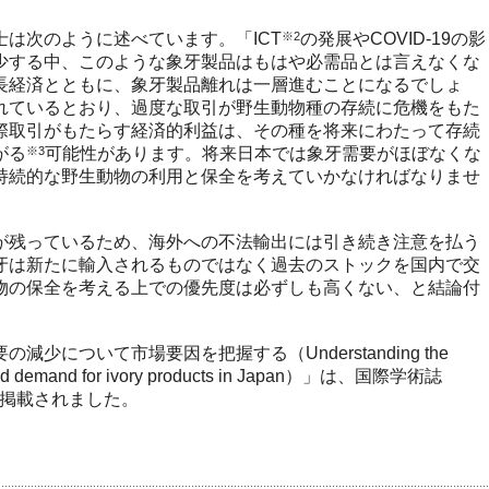
は次のように述べています。「ICT
※2
の発展やCOVID-19の影
少する中、このような象牙製品はもはや必需品とは言えなくな
長経済とともに、象牙製品離れは一層進むことになるでしょ
れているとおり、過度な取引が野生動物種の存続に危機をもた
際取引がもたらす経済的利益は、その種を将来にわたって存続
がる
※3
可能性があります。将来日本では象牙需要がほぼなくな
持続的な野生動物の利用と保全を考えていかなければなりませ
残っているため、海外への不法輸出には引き続き注意を払う
牙は新たに輸入されるものではなく過去のストックを国内で交
物の保全を考える上での優先度は必ずしも高くない、と結論付
について市場要因を把握する（Understanding the
duced demand for ivory products in Japan）」は、国際学術誌
ety』に掲載されました。