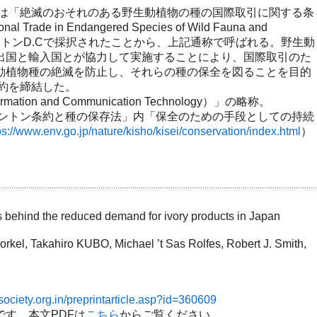
称は「絶滅のおそれのある野生動植物の種の国際取引に関する条
onal Trade in Endangered Species of Wild Fauna and
ワシントンD.Cで採択されたことから、上記通称で呼ばれる。野生動
出国と輸入国とが協力して実施することにより、国際取引のた
動植物種の絶滅を防止し、それらの種の保全を図ることを目的
条約を締結した。
ion and Communication Technology）」の略称。
シントン条約と種の保存法」内「保全のための手段としての持続
ps://www.env.go.jp/nature/kisho/kisei/conservation/index.html
）
s behind the reduced demand for ivory products in Japan
rkel, Takahiro KUBO, Michael ’t Sas Rolfes, Robert J. Smith,
society.org.in/preprintarticle.asp?id=360609
す。本文PDFは
こちら
からご覧ください。