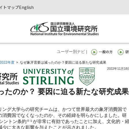
イトマップ
English
ユーザー別ナビ |
2022年度
>
なぜ象牙需要は減ったのか？要因に迫る新たな研究成果
2022年11月18
ったのか？ 要因に迫る新たな研究成果
ング大学らの研究チームは、かつて世界最大の象牙消費国で
の消費国でなくなったのか、その経緯を明らかにしました。研
ワシントン条約
※１
が非常に有効であったことに加え、文化的・
減少に大きな影響を与えたことが示されました。