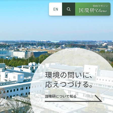
Webマガジン
EN
検索
（別ウインドウで
サイト内検索
環境の問いに、
応えつづける。
国環研について知る