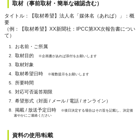
取材（事前取材・簡単な確認含む）
タイトル：【取材希望】法人名「媒体名（あれば）」：概
要
（例：【取材希望】XX新聞社：IPCC第XX次報告書につい
て）
お名前・ご所属
取材目的
※企画書があれば添付をお願いします
取材対象
取材希望日時
※複数提示をお願いします
所要時間
対応可否返答期限
希望形式（対面 / メール / 電話 / オンライン）
掲載 / 放送予定日時
※後日決定する場合はその旨を記載し、決定後
速やかにご連絡ください
資料の使用/転載