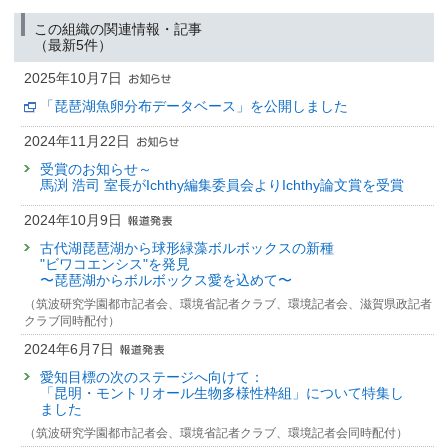
この組織の関連情報・記事
（最新5件）
2025年10月7日
「琵琶湖魚卵分布データベース」を公開しました
2024年11月22日
受賞のお知らせ～
馬渕 浩司 室長がIchthy編集委員会よりIchthy論文賞を受賞
2024年10月9日
古代湖琵琶湖から球形緑藻ボルボックスの新種
"ビワコエンシス"を発見
〜琵琶湖からボルボックス愛を込めて〜
（筑波研究学園都市記者会、環境省記者クラブ、環境記者会、滋賀県政記者
クラブ同時配付）
2024年6月7日
愛知目標の次のステージへ向けて：
「昆明・モントリオール生物多様性枠組」について特集し
ました
（筑波研究学園都市記者会、環境省記者クラブ、環境記者会同時配付）