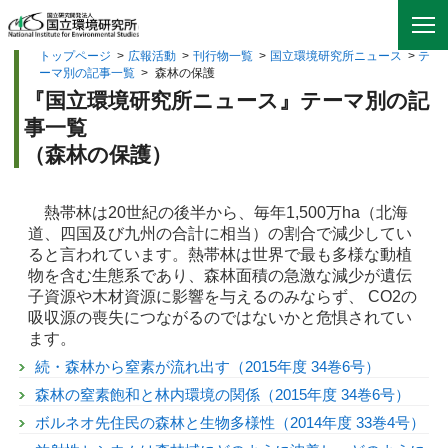
トップページ
>
広報活動
>
刊行物一覧
>
国立環境研究所ニュース
>
テ
ーマ別の記事一覧
>
森林の保護
『国立環境研究所ニュース』テーマ別の記
事一覧
（森林の保護）
熱帯林は20世紀の後半から、毎年1,500万ha（北海
道、四国及び九州の合計に相当）の割合で減少してい
ると言われています。熱帯林は世界で最も多様な動植
物を含む生態系であり、森林面積の急激な減少が遺伝
子資源や木材資源に影響を与えるのみならず、 CO2の
吸収源の喪失につながるのではないかと危惧されてい
ます。
続・森林から窒素が流れ出す（2015年度 34巻6号）
森林の窒素飽和と林内環境の関係（2015年度 34巻6号）
ボルネオ先住民の森林と生物多様性（2014年度 33巻4号）