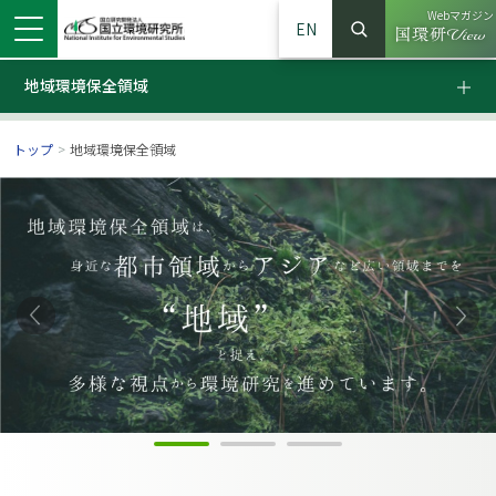
Webマガジン
EN
検索
（別ウイン
サイト内検索
地域環境保全領域
地域環境保全領域
トップ
>
地域環境保全領域
ンドウで開きます）
ウインドウで開きます）
別ウインドウで開きます）