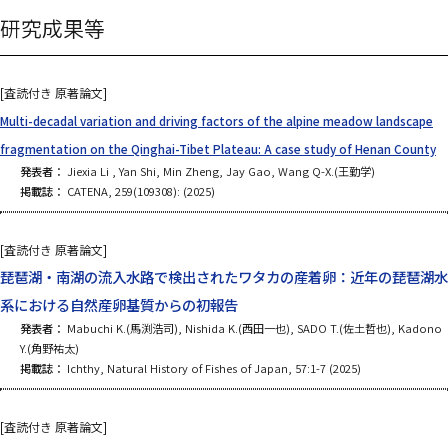
研究成果等
[査読付き 原著論文]
Multi-decadal variation and driving factors of the alpine meadow landscape
fragmentation on the Qinghai-Tibet Plateau: A case study of Henan County
発表者：
Jiexia Li , Yan Shi, Min Zheng, Jay Gao, Wang Q-X.(王勤学)
掲載誌：
CATENA, 259(109308): (2025)
[査読付き 原著論文]
琵琶湖・南湖の流入水路で検出されたワタカの産着卵：近年の琵琶湖水
系における自然産卵基質からの初報告
発表者：
Mabuchi K.(馬渕浩司), Nishida K.(西田一也), SADO T.(佐土哲也), Kadono
Y.(角野祐太)
掲載誌：
Ichthy, Natural History of Fishes of Japan, 57:1-7 (2025)
[査読付き 原著論文]