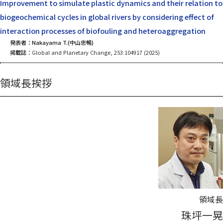
Improvement to simulate plastic dynamics and their relation to
biogeochemical cycles in global rivers by considering effect of
interaction processes of biofouling and heteroaggregation
発表者：Nakayama T.(中山忠暢)
掲載誌：
Global and Planetary Change, 253:104917 (2025)
領域長挨拶
領域長
珠坪一晃