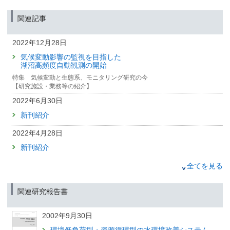
水位操作による富栄養化症状の緩和
～湖沼における水質管理手法の新しい選択肢～
関連記事
（筑波研究学園都市記者会、環境省記者クラブ、環境記者会同時配付）
2022年6月30日
2022年12月28日
大気汚染と気候の複合問題への挑戦
気候変動影響の監視を目指した
数値シミュレーションを用いた高解像度予測の最前線
湖沼高頻度自動観測の開始
国立環境研究所『環境儀』第85号の刊行について
特集 気候変動と生態系、モニタリング研究の今
（筑波研究学園都市記者会、環境記者会、環境省記者クラブ同時配付）
【研究施設・業務等の紹介】
2022年3月31日
2022年6月30日
ユスリカからのメッセージ
新刊紹介
顕微鏡下で識別する環境情報
国立環境研究所『環境儀』第84号の刊行について
2022年4月28日
（筑波研究学園都市記者会、環境記者会、環境省記者クラブ同時配付）
新刊紹介
2021年12月28日
2022年1月10日
全てを見る
草原との共生を目指して
モンゴルにおける牧草地の脆弱性評価
新刊紹介
国立環境研究所「環境儀」第83号の刊行について
関連研究報告書
2021年10月29日
（筑波研究学園都市記者会、環境記者会、環境省記者クラブ同時配付）
新刊紹介
2021年9月30日
2002年9月30日
人が去ったそのあとに