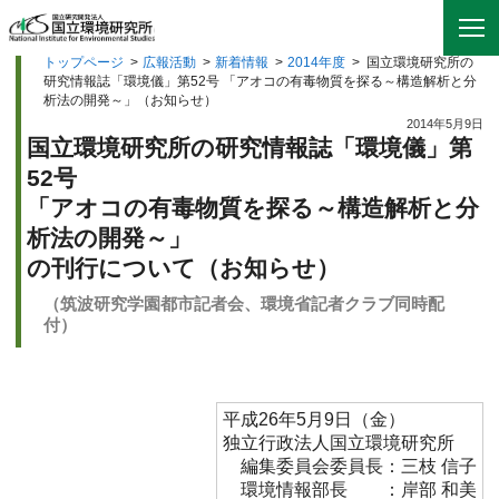
トップページ
>
広報活動
>
新着情報
>
2014年度
>
国立環境研究所の
研究情報誌「環境儀」第52号 「アオコの有毒物質を探る～構造解析と分
析法の開発～」（お知らせ）
2014年5月9日
国立環境研究所の研究情報誌「環境儀」第
52号
「アオコの有毒物質を探る～構造解析と分
析法の開発～」
の刊行について（お知らせ）
（筑波研究学園都市記者会、環境省記者クラブ同時配
付）
平成26年5月9日（金）
独立行政法人国立環境研究所
編集委員会委員長：三枝 信子
環境情報部長 ：岸部 和美