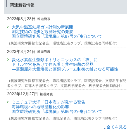
関連新着情報
2023年3月28日
大気中温室効果ガス計測の新展開
測定技術の進歩と観測研究の発展
国立環境研究所『環境儀』第87号の刊行について
（筑波研究学園都市記者会、環境省記者クラブ、環境記者会同時配付）
2023年3月24日
炭化水素産生藻類ボトリオコッカスの「衣」に
ドリルで穴をあけて住み着く共生細菌の発見
—藻類屋外大量培養と藻類ブルーム制御の鍵となる可能性
—
（筑波研究学園都市記者会、環境省記者クラブ、環境記者会、文部科学省記
者クラブ、京都大学 記者クラブ、文部科学記者会、科学記者会同時配付）
2022年12月27日
ミニチュア大洋「日本海」が発する警告
海洋環境への地球温暖化の影響
国立環境研究所『環境儀』第86号の刊行について
（筑波研究学園都市記者会、環境記者会、環境省記者クラブ同時配付）
2022年11月28日
全てを見る