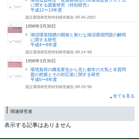
2021年6月30日
環境低負荷型・資源循環型の水環境改善システム
人口減少下における里山の生態系変化とその管理に関する
に関する調査研究（特別研究）
新刊紹介
研究
平成12〜13年度
国立環境研究所「環境儀」第82号の刊行について
国立環境研究所特別研究報告 SR-45-2002
2021年4月30日
（筑波研究学園都市記者会、環境記者会、環境省記者クラブ同時配付）
1998年3月30日
新刊紹介
2021年3月4日
湖沼環境指標の開発と新たな湖沼環境問題の解明
環境毒ミクロシスチンを生産する
に関する研究
新種のシアノバクテリアを霞ケ浦から発見
平成4〜8年度
-環境DNAでのみ存在が分かっていたシアノバクテリア-
国立環境研究所特別研究報告 SR-24-'98
（筑波研究学園都市記者会、環境省記者クラブ、環境記者会、文部科学記者
1998年3月30日
会同時配布）
環境負荷の構造変化から見た都市の大気と水質問
2019年9月27日
題の把握とその対応策に関する研究
環境儀73号「アオコの実像－シアノバクテリアの遺伝子解
平成5〜8年度
析からわかること」の紹介動画を公開しました。
国立環境研究所特別研究報告 SR-26-'98
2019年6月28日
1993年3月31日
全てを見る
｢アオコの実像-シアノバクテリアの遺伝子解析からわかる
環境容量から見た水域の機能評価と新管理手法に
こと｣国立環境研究所「環境儀」第73号の刊行について（お
関する研究
関連研究者
知らせ）
昭和62年度〜平成3年度
（筑波研究学園都市記者会、環境記者会、環境省記者クラブ同時配付）
国立環境研究所特別研究報告 SR-11-'93
表示する記事はありません
2019年6月27日
環境儀72号「うみの見張り番－植物プランクトンを使った