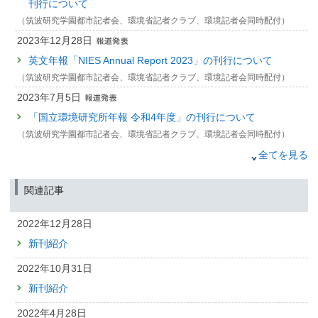
刊行について
（筑波研究学園都市記者会、環境省記者クラブ、環境記者会同時配付）
2023年12月28日
英文年報「NIES Annual Report 2023」の刊行について
（筑波研究学園都市記者会、環境省記者クラブ、環境記者会同時配付）
2023年7月5日
「国立環境研究所年報 令和4年度」の刊行について
（筑波研究学園都市記者会、環境省記者クラブ、環境記者会同時配付）
2023年3月28日
全てを見る
大気中温室効果ガス計測の新展開
測定技術の進歩と観測研究の発展
関連記事
国立環境研究所『環境儀』第87号の刊行について
（筑波研究学園都市記者会、環境省記者クラブ、環境記者会同時配付）
2022年12月28日
2022年12月27日
新刊紹介
ミニチュア大洋「日本海」が発する警告
海洋環境への地球温暖化の影響
2022年10月31日
国立環境研究所『環境儀』第86号の刊行について
新刊紹介
（筑波研究学園都市記者会、環境記者会、環境省記者クラブ同時配付）
2022年6月30日
2022年4月28日