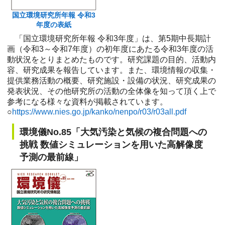
国立環境研究所年報 令和3
年度の表紙
「国立環境研究所年報 令和3年度」は、第5期中長期計
画（令和3～令和7年度）の初年度にあたる令和3年度の活
動状況をとりまとめたものです。研究課題の目的、活動内
容、研究成果を報告しています。また、環境情報の収集・
提供業務活動の概要、研究施設・設備の状況、研究成果の
発表状況、その他研究所の活動の全体像を知って頂く上で
参考になる様々な資料が掲載されています。
○
https://www.nies.go.jp/kanko/nenpo/r03/r03all.pdf
環境儀No.85「大気汚染と気候の複合問題への
挑戦 数値シミュレーションを用いた高解像度
予測の最前線」