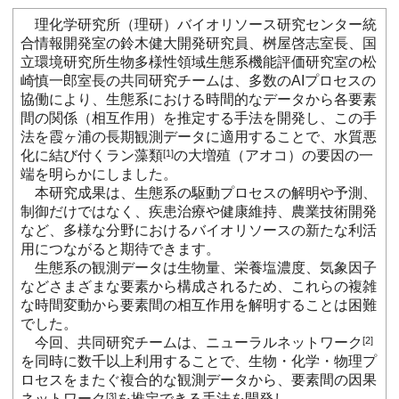
理化学研究所（理研）バイオリソース研究センター統
合情報開発室の鈴木健大開発研究員、桝屋啓志室長、国
立環境研究所生物多様性領域生態系機能評価研究室の松
崎慎一郎室長の共同研究チームは、多数のAIプロセスの
協働により、生態系における時間的なデータから各要素
間の関係（相互作用）を推定する手法を開発し、この手
法を霞ヶ浦の長期観測データに適用することで、水質悪
化に結び付くラン藻類
[1]
の大増殖（アオコ）の要因の一
端を明らかにしました。
本研究成果は、生態系の駆動プロセスの解明や予測、
制御だけではなく、疾患治療や健康維持、農業技術開発
など、多様な分野におけるバイオリソースの新たな利活
用につながると期待できます。
生態系の観測データは生物量、栄養塩濃度、気象因子
などさまざまな要素から構成されるため、これらの複雑
な時間変動から要素間の相互作用を解明することは困難
でした。
今回、共同研究チームは、ニューラルネットワーク
[2]
を同時に数千以上利用することで、生物・化学・物理プ
ロセスをまたぐ複合的な観測データから、要素間の因果
ネットワーク
[3]
を推定できる手法を開発し、