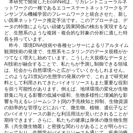
本研究で開発したEcohNetは、リカレントニューラルネ
ットワークの一種であるエコーステートネットワークをア
ンサンブル機械学習のフレームワークと統合させた、新し
い因果ネットワーク推定手法です。このアプローチは、デ
ータの特徴によらない頑健な因果関係の検出を実現するな
ど、生態系のような複雑・複合的な対象の分析に適した特
長を持っています。
昨今、環境DNA技術や各種センサーによるリアルタイム
観測技術の発達で、生態系モニタリングのデータ規模がか
つてなく増大し始めています。こうした大規模なデータと
AI技術が融合することで、私たちが予測し制御できる領域
は、社会から自然環境へと広がっていくかもしれません。
このような21世紀の生態学の発展の中で、これまで研究材
料として利用されてきたバイオリソースもまた重要な役割
を担う可能性があります。例えば、地球環境の変化が生物
群集に与える影響の低減や緩和、生物多様性に壊滅的な影
響を与えるレジームシフト[9]の予兆検知と抑制、生物資源
の効率的な管理などにおいて、微生物、植物、遺伝子など
のバイオリソースの新たな利活用法が見いだされることが
期待できます。さらに、私たちの健康は身体の微生物生態
系（共生微生物叢）と密接な関わりがあることが明らかに
なっており、生態学がバイオリソースを通じて、疾患治療