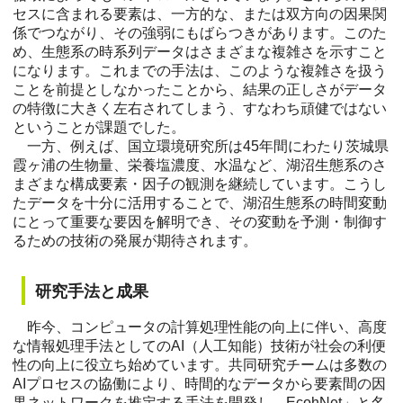
セスに含まれる要素は、一方的な、または双方向の因果関
係でつながり、その強弱にもばらつきがあります。このた
め、生態系の時系列データはさまざまな複雑さを示すこと
になります。これまでの手法は、このような複雑さを扱う
ことを前提としなかったことから、結果の正しさがデータ
の特徴に大きく左右されてしまう、すなわち頑健ではない
ということが課題でした。
一方、例えば、国立環境研究所は45年間にわたり茨城県
霞ヶ浦の生物量、栄養塩濃度、水温など、湖沼生態系のさ
まざまな構成要素・因子の観測を継続しています。こうし
たデータを十分に活用することで、湖沼生態系の時間変動
にとって重要な要因を解明でき、その変動を予測・制御す
るための技術の発展が期待されます。
研究手法と成果
昨今、コンピュータの計算処理性能の向上に伴い、高度
な情報処理手法としてのAI（人工知能）技術が社会の利便
性の向上に役立ち始めています。共同研究チームは多数の
AIプロセスの協働により、時間的なデータから要素間の因
果ネットワークを推定する手法を開発し、EcohNet」と名