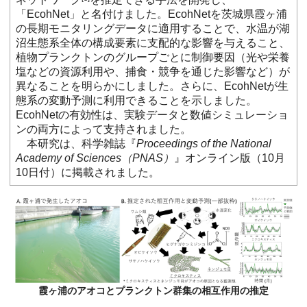
「EcohNet」と名付けました。EcohNetを茨城県霞ヶ浦
の長期モニタリングデータに適用することで、水温が湖
沼生態系全体の構成要素に支配的な影響を与えること、
植物プランクトンのグループごとに制御要因（光や栄養
塩などの資源利用や、捕食・競争を通じた影響など）が
異なることを明らかにしました。さらに、EcohNetが生
態系の変動予測に利用できることを示しました。
EcohNetの有効性は、実験データと数値シミュレーショ
ンの両方によって支持されました。
本研究は、科学雑誌『
Proceedings of the National
Academy of Sciences（PNAS）
』オンライン版（10月
10日付）に掲載されました。
霞ヶ浦のアオコとプランクトン群集の相互作用の推定