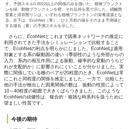
す。予測スキル0.0022以上の関係のみを描いた。植物プランクト
ンを緑、動物プランクトンを橙、それ以外を黒で示した。硝酸態
窒素と溶存態リンは、いずれも植物プランクトンの栄養資源とな
る。左下は、EcohNet（青）、ひと月前の値をそのまま予測値と
する場合（黄）の予測スキルを示した。
さらに、EcohNetとこれまで因果ネットワークの推定に
利用されてきた手法をシミュレーションで比較すること
で、EcohNetの利点を明らかにしました。EcohNetは適用
対象とする系の駆動因の違い（季節性のような外部からの
入力、系内の相互作用による振動、確率的な変動のうちど
れが支配的か）に影響されにくいことが分かりました。実
際に関係している種のペアが20程度のとき、EcohNetは常
にこれと同程度の関係を推定しました。一方で、比較した
他の手法が検出した因果関係の数は、振動の性質によって
10～40程度の範囲で大きくばらつきました。このような
EcohNetの頑健性は、複合的・複雑な時系列を扱うために
望ましい性質です。
今後の期待