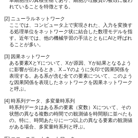
単細胞性の真核生物であり、細胞が珪酸質の被殻に覆わ
れていることを特徴とする。
[2] ニューラルネットワーク
ここでは、コンピュータ上で実現された、入力を変換す
る処理単位をネットワーク状に結合した数理モデルを指
す。近年では、他の機械学習の手法とともにAIと呼ばれ
ることが多い。
[3] 因果ネットワーク
ある要素XとYについて、Xが原因、Yが結果となるよう
に影響が伝わるとき、X→Yのように矢印で因果関係を
表現する。ある系が含む全ての要素について、このよう
な因果関係を表現したネットワークを因果ネットワーク
と呼ぶ。
[4] 時系列データ、多変量時系列
時系列データはある系の要素（変数）Xについて、その
状態の異なる複数の時間での観測値を時間順に並べたも
の。特に、時間あたりに一つ以上の異なる要素の観測値
がある場合、多変量時系列と呼ぶ。