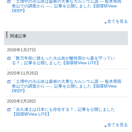
「土壌中の火山灰は森林の大事なカルシウム源 — 栃木県雨
巻山での調査から —」記事を公開しました【国環研View
DEEP】
2025年8月25日
全てを見る
セミの大合唱から個別種を識別するAIを開発 —AIと音響シ
ミュレーションで生物多様性モニタリングを効率化—
関連記事
（筑波研究学園都市記者会、環境省記者クラブ、環境記者会同時配付）
2025年2月28日
2026年1月27日
「永久凍土は日本にも存在する？」記事を公開しました
「数万年前に積もった火山灰が酸性雨から森を守ってい
【国環研View LITE】
る？」記事を公開しました【国環研View LITE】
2024年10月30日
2025年11月25日
「生態毒性調査・研究を支える水生生物の飼育と分譲」記
「土壌中の火山灰は森林の大事なカルシウム源 — 栃木県雨
事を公開しました【国環研View DEEP】
巻山での調査から —」記事を公開しました【国環研View
DEEP】
2024年10月22日
2025年2月28日
生物間の関係性の「変わりやすさ」が、農薬かく乱に
対する生物密度の安定性に影響することを実験的に解明
「永久凍土は日本にも存在する？」記事を公開しました
【国環研View LITE】
2024年4月26日
2024年10月30日
全てを見る
持続可能な発展に向けた対策は生物多様性の損失を抑え生
態系サービスを向上させる