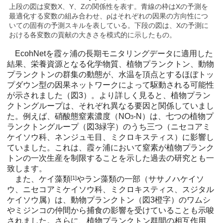
上段の図は変数X、Y、Zの関係性を表す。青線の枠はXの予測を
最適化する変数の組み合わせ、ρはそれぞれの因果の方向性につ
いての固有の予測スキルを表している。下段の図は、Xの予測に
おける各変数の貢献の大きさを模式的に示したもの。
EcohNetを霞ヶ浦の長期モニタリングデータに適用した
結果、栄養資源となる化学物質、植物プランクトン、動物
プランクトンの群集の動態が、水温を頂点とするほぼトッ
プダウン型の因果ネットワークによって駆動される可能性
が示されました（図3）。より詳しく見ると、植物プラン
クトングループは、それぞれ異なる要因と関係していまし
た。例えば、硝酸態窒素濃度（NO
-N）は、七つの植物プ
3
ランクトングループ（図3緑字）のうち三つ（ニセコアミ
ケイソウ科、ネンジュモ目、ミクロキスティス）に影響し
ていました。これは、霞ヶ浦において窒素が植物プランク
トンの一次生産を制限することを示した過去の研究とも一
致します。
また、ケイ藻類
[1]
やラン藻類の一部（ササノハケイソ
ウ、ニセコアミケイソウ科、ミクロキスティス、スジタル
ケイソウ属）は、動物プランクトン（図3橙字）のワムシ
やミジンコの仲間から捕食の影響を受けていることも示唆
されました。さらに、植物プランクトン群間の相互作用