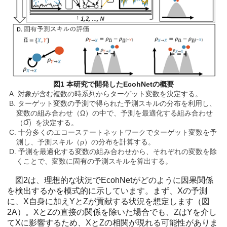
図1 本研究で開発したEcohNetの概要
A. 対象が含む複数の時系列からターゲット変数を決定する。
B. ターゲット変数の予測で得られた予測スキルの分布を利用し、
変数の組み合わせ（Ω）の中で、予測を最適化する組み合わせ
（Ω̅）を決定する。
C. 十分多くのエコーステートネットワークでターゲット変数を予
測し、予測スキル（ρ）の分布を計算する。
D. 予測を最適化する変数の組み合わせから、それぞれの変数を除
くことで、変数に固有の予測スキルを算出する。
図2は、理想的な状況でEcohNetがどのように因果関係
を検出するかを模式的に示しています。まず、Xの予測
に、X自身に加えYとZが貢献する状況を想定します（図
2A）。XとZの直接の関係を除いた場合でも、ZはYを介し
てXに影響するため、XとZの相関が現れる可能性がありま