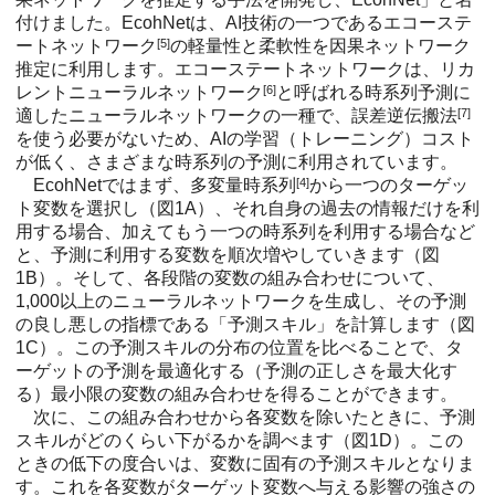
付けました。EcohNetは、AI技術の一つであるエコーステ
ートネットワーク
[5]
の軽量性と柔軟性を因果ネットワーク
推定に利用します。エコーステートネットワークは、リカ
レントニューラルネットワーク
[6]
と呼ばれる時系列予測に
適したニューラルネットワークの一種で、誤差逆伝搬法
[7]
を使う必要がないため、AIの学習（トレーニング）コスト
が低く、さまざまな時系列の予測に利用されています。
EcohNetではまず、多変量時系列
[4]
から一つのターゲッ
ト変数を選択し（図1A）、それ自身の過去の情報だけを利
用する場合、加えてもう一つの時系列を利用する場合など
と、予測に利用する変数を順次増やしていきます（図
1B）。そして、各段階の変数の組み合わせについて、
1,000以上のニューラルネットワークを生成し、その予測
の良し悪しの指標である「予測スキル」を計算します（図
1C）。この予測スキルの分布の位置を比べることで、タ
ーゲットの予測を最適化する（予測の正しさを最大化す
る）最小限の変数の組み合わせを得ることができます。
次に、この組み合わせから各変数を除いたときに、予測
スキルがどのくらい下がるかを調べます（図1D）。この
ときの低下の度合いは、変数に固有の予測スキルとなりま
す。これを各変数がターゲット変数へ与える影響の強さの