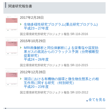
「生態毒性調査・研究を支える水生生物の飼育と分譲」記
事を公開しました【国環研View DEEP】
（京都大学記者クラブ、草津市政記者クラブ、林政記者クラブ、農林記者
関連研究報告書
会、農政クラブ、筑波研究学園都市記者会、文部科学記者会、科学記者会、
2022年12月28日
環境省記者クラブ、環境記者会同時配付）
2017年2月28日
気候変動と生態系の関係 そのモニタリング
2023年12月22日
生物多様性研究プログラム(重点研究プログラム)
特集 気候変動と生態系、モニタリング研究の今
シカの森林被害は土壌微生物にも波及する
平成23～27年度
—大規模生態系操作実験と環境DNA分析の融合—
2022年3月31日
国立環境研究所研究プロジェクト報告 SR-116-2016
（京都大学記者クラブ、文部科学記者会、科学記者会、福島県政記者クラ
ユスリカからのメッセージ
2015年10月29日
ブ、兵庫県教育委員会記者クラブ、筑波研究学園都市記者会、環境記者会、
顕微鏡下で識別する環境情報
環境問題研究会同時配付）
MRI画像解析と同位体解析による栄養塩や温室効
環境儀 No.84
果ガスの底泥からのフラックス予測（分野横断型
2023年12月5日
提案研究）
2021年12月28日
騒音下で多様なものを食べるバッタたち
平成24～26年度
草原の恵みおよび伝統的な放牧による
～自動車騒音が道路から数百メートル以内のバッタ類の食
国立環境研究所研究プロジェクト報告 SR-110-2015
持続的な利用
性変化を引き起こすことを解明～
2012年12月28日
コラム1
（北海道教育庁記者クラブ、文部科学記者会、科学記者会、筑波研究学園都
市記者会、環境記者会、環境問題研究会同時配付）
湖沼における有機物の循環と微生物生態系との相
互作用に関する研究 （特別研究）
2023年9月19日
平成20～23年度
価値観の危機：生物多様性・異常気象を招いた価値観の偏
国立環境研究所研究プロジェクト報告 SR-103-2012
り
『Nature』誌にIPBES研究成果論文掲載
2006年12月28日
全てを見る
（筑波研究学園都市記者会、環境省記者クラブ、環境記者会同時配付）
湿地生態系の自然再生技術評価に関する研究（特