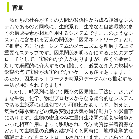
背景
私たちの社会が多くの人間の関係性から成る複雑なシス
テムであるのと同様に、生態系も、生物など自然環境の多
くの構成要素が相互作用するシステムです。このようなシ
ステムに含まれる要素の関係を「因果ネットワーク」とし
て推定することは、システムのメカニズムを理解する上で
重要なステップです。因果関係を明らかにするためのアプ
ローチとして、実験的な介入がありますが、多くの要素に
対して網羅的に介入するのは難しく、必要な介入の規模や
影響の点で実験が現実的でないケースも多々あります。こ
のため、因果ネットワークを時系列データ
[4]
から推定する
手法が検討されてきました。
しかし、時系列に基づく既存の因果推定手法は、さまざ
まな生物、化学、物理プロセスからなる複合的なシステム
である生態系には適切でない可能性があります。例えば、
気温や降水量などの気象変数は大気や海洋動力学の影響下
にあります。生物の密度や存在量は生物間の捕食や競争と
いった相互作用によって駆動され、化学物質は栄養資源な
どとして生物量の変動と結び付くと同時に、地球化学的な
循環によってもコントロールされています。これらのプロ