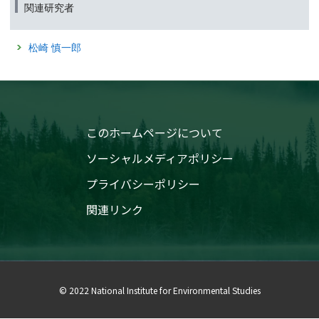
別研究）
2023年7月4日
関連研究者
平成15〜17年度
災害環境リスクへの備え—事前復興に向けた取組—
国立環境研究所特別研究報告 SR-68-2006
『災害環境研究の今』 第4号の刊行について（お知らせ）
松崎 慎一郎
2004年12月28日
（筑波研究学園都市記者会、環境省記者クラブ、福島県政記者クラブ、郡山
記者クラブ、環境記者会同時配付）
湖沼における有機炭素の物質収支および機能・影
響に関する研究（特別研究）
2023年6月14日
平成13〜15年度
環境DNAによる全国湖沼の魚類モニタリング：
国立環境研究所特別研究報告 SR-62-2004
1Lの採水によって40種を超える魚種を検出
このホームページについて
2001年9月28日
（京都大学記者クラブ、文部科学記者会、科学記者会、環境記者会、環境問
題研究会、筑波研究学園都市記者会）
十和田湖の生態系管理に向けて II
ソーシャルメディアポリシー
2023年4月17日
国立環境研究所研究報告 R-167-2001
プライバシーポリシー
頻発する猛暑が湖底の貧酸素化を引き起こす可能性
2001年1月31日
（筑波研究学園都市記者会、環境省記者クラブ、環境記者会同時配付）
関連リンク
湖沼において増大する難分解性有機物の発生原因
と影響評価に関する研究（特別研究） 平成9〜11
2022年7月19日
年度
日射量の増加による植物プランクトンの光合成速度への影
国立環境研究所特別研究報告 SR-36-2001
響を明らかにしました
（筑波研究学園都市記者会、環境省記者クラブ、環境記者会同時配付）
© 2022 National Institute for Environmental Studies
2022年3月4日
AIで深まる音楽体験 －既存アプリにコンテンツを追加・三