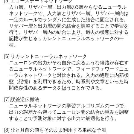
[5] エコーステートネットワーク
入力層、リザバー層、出力層の3層からなるニューラル
ネットワークで、入力層とリザバー層、リザバー層内は
一定のルールでランダムに生成した結合に固定される。
リザバー層と出力層の間の結合を調整することで学習を
行う。リザバー層内の結合により、過去の状態に対する
記憶が生じるリカレントニューラルネットワークの一
種。
[6] リカレントニューラルネットワーク
ニューロンの出力がそれ自身に戻るような経路が存在す
るニューラルネットワークで、フィードフォワードニュ
ーラルネットワークと対比される。入力の処理に内部状
態（記憶）を利用できるため、時系列や文章といった時
間依存性のあるデータを扱うことができる。
[7] 誤差逆伝搬法
ニューラルネットワークの学習アルゴリズムの一つで、
出力の誤差から遡ってニューロン間の結合の重みを調整
することで予測対象に対する出力の最適化を行う。
[8] ひと月前の値をそのまま利用する単純な予測