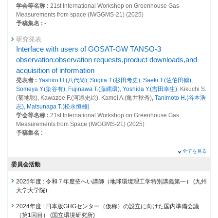
学会等名称 :
21st International Workshop on Greenhouse Gas
FTS/GOSAT thermal infrared sounder
Measurements from space (IWGGMS-21) (2025)
発表者 :
Someya Y.(染谷 有)
, Imasu R., Shiomi K., Saitoh N.
予稿集名 :
-
掲載誌 :
Atmospheric Measurement Techniques, 13:309-320 (2020)
研究発表
査読付き 原著論文
Interface with users of GOSAT-GW TANSO-3
Large increase in atmospheric methane over West Siberian
observation:observation requests,product downloads,and
wetlands during summer detected from space
acquisition of information
発表者 :
Someya Y.(染谷有)
,
Yoshida Y.(吉田幸生)
, Maksyutov S.(Shamil
発表者 :
Yashiro H.(八代尚)
,
Sugita T.(杉田考史)
,
Saeki T.(佐伯田鶴)
,
Maksyutov)
Someya Y.(染谷有)
,
Fujinawa T.(藤縄環)
,
Yoshida Y.(吉田幸生)
, Kikuchi S.
掲載誌 :
Scientific Online Letters on the Atmosphere, 16:157-161 (2020)
(菊地聡), Kawazoe F.(河添史絵), Kamei A.(亀井秋秀),
Tanimoto H.(谷本浩
志)
,
Matsunaga T.(松永恒雄)
査読付き 原著論文
学会等名称 :
21st International Workshop on Greenhouse Gas
Evaluating Radiometric Responsivity Degradations of
Measurements from Space (IWGGMS-21) (2025)
TANSO-FTS/GOSAT Using Principal Component Analysis
予稿集名 :
-
発表者 :
Someya Y.(染谷有)
,
Yoshida Y.(吉田幸生)
掲載誌 :
Journal of Atmospheric and oceanic Technology, 37(10):1877-
研究発表
全てを見る
1890 (2020)
Global CO2 flux estimation using NISMON-CO2 and
委員会活動
GOSAT for carbon cycle analysis improvement
査読付き 原著論文
発表者 :
MAITY S.(MAITY Suman)
,
Niwa Y.(丹羽洋介)
,
Saeki T.(佐伯田鶴)
,
Dust Aerosol Detection by the Modified CO2 Slicing Method
2025年度
:
令和７年度招へい講師（地球環境理工学特別講義第一）
(九州
Someya Y.(染谷有)
,
Yoshida Y.(吉田幸生)
発表者 :
大学大学院)
Someya Y.(染谷 有)
, Imasu R., Shiomi K.
学会等名称 :
European Geophysical Union (EGU) General Assembly
掲載誌 :
Sensors, 19(7): (2019)
2025 (2025)
2024年度
:
日本版GHGセンター（仮称）の設立に向けた国内準備会議
予稿集名 :
-
その他
（第1回目）
(国立環境研究所)