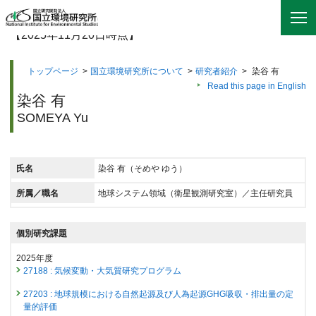
【2025年11月20日時点】
トップページ
>
国立環境研究所について
>
研究者紹介
>
染谷 有
Read this page in English
染谷 有
SOMEYA Yu
氏名
染谷 有（そめや ゆう）
所属／職名
地球システム領域（衛星観測研究室）／主任研究員
個別研究課題
2025年度
27188 : 気候変動・大気質研究プログラム
27203 : 地球規模における自然起源及び人為起源GHG吸収・排出量の定
量的評価