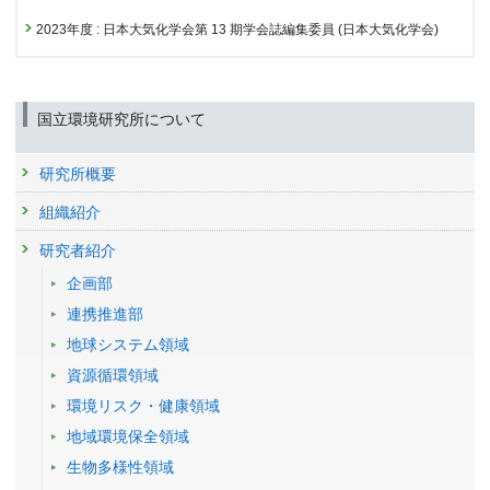
Evaluating degradations of TANSO-FTS/GOSAT using
研究講演
2023年度
:
日本大気化学会第 13 期学会誌編集委員
(日本大気化学会)
principal component analysis
極軌道衛星による熱赤外スペクトルデータを用いた大気微
発表者 :
Someya Y.(染谷有)
,
Yoshida Y.(吉田幸生)
量成分観測
掲載誌 :
Proc. SPIE, 11151:17-24 (2019)
発表者 :
染谷有
学会等名称 :
赤外サウンダデータ利用研究会 (2025)
国立環境研究所について
予稿集名 :
なし
研究発表
研究所概要
GOSAT-2 TANSO-FTS-2 SWIR L2 Full Physicsプロダクト
組織紹介
とProxyプロダクトによるXCH4の比較
発表者 :
染谷有
,
吉田幸生
,
松永恒雄
研究者紹介
学会等名称 :
日本気象学会2025年度秋季大会 (2025)
予稿集名 :
同予稿集
企画部
連携推進部
研究発表
Inverse Modeling of 2023-24 CO2 surge using GOSAT
地球システム領域
XCO2 observations
資源循環領域
発表者 :
MAITY S.(MAITY Suman)
,
Niwa Y.(丹羽洋介)
,
Saeki T.(佐伯田鶴)
,
Someya Y.(染谷有)
,
Yoshida Y.(吉田幸生)
環境リスク・健康領域
学会等名称 :
Japan Meteorological Society Autumn meeting 2025 (2025)
地域環境保全領域
予稿集名 :
2025 年度秋季大会講演予稿集, B(360):186
生物多様性領域
研究発表