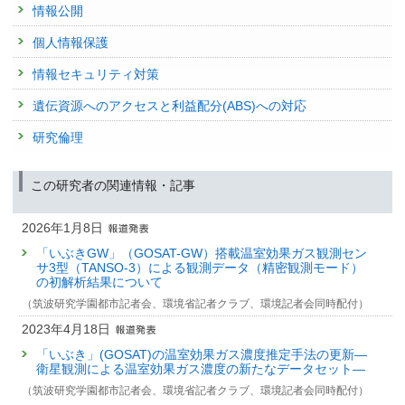
情報公開
発表者 :
Matsunaga T.(松永恒雄)
,
Tanimoto H.(谷本浩志)
,
Yashiro H.(八代
尚)
,
Saeki T.(佐伯田鶴)
,
Sugita T.(杉田考史)
,
Someya Y.(染谷有)
,
個人情報保護
Fujinawa T.(藤縄環)
,
Ohyama H.(大山博史)
,
Inomata S.(猪俣敏)
,
Mueller
A.(MUELLER Astrid)
情報セキュリティ対策
学会等名称 :
The 45th Scientific Assembly of the Committee on Space
Research (COSPAR 2024) (2024)
遺伝資源へのアクセスと利益配分(ABS)への対応
予稿集名 :
-
研究倫理
研究発表
GOSAT-GW update and validation plan
発表者 :
Ohyama H.(大山博史)
,
Tanimoto H.(谷本浩志)
,
Matsunaga T.(松
この研究者の関連情報・記事
永恒雄)
,
Sugita T.(杉田考史)
,
Yashiro H.(八代尚)
,
Morino I.(森野勇)
,
Saito
M.(齊藤誠)
,
Inomata S.(猪俣敏)
,
Ikeda K.(池田恒平)
,
Someya Y.(染谷有)
,
Fujinawa T.(藤縄環)
,
Yoshida Y.(吉田幸生)
,
Yamashita Y.(山下陽介)
,
2026年1月8日
Mueller A.(MUELLER Astrid)
, Frey M.(FREY Matthias Max),
Lim H.(LIM
「いぶきGW」（GOSAT-GW）搭載温室効果ガス観測セン
Hyunkwang)
,
Saeki T.(佐伯田鶴)
, Saigusa N.(三枝信子), Kanaya Y.,
サ3型（TANSO-3）による観測データ（精密観測モード）
Sekiya T., Patra P., Takigawa M., Yamaguchi M., Bisht J., Kasai Y., Sato
の初解析結果について
T., Nakamura A.
（筑波研究学園都市記者会、環境省記者クラブ、環境記者会同時配付）
学会等名称 :
NDACC/IRWG-TCCON-COCCON Annual Meeting
2024 (2024)
2023年4月18日
予稿集名 :
-
「いぶき」(GOSAT)の温室効果ガス濃度推定手法の更新—
研究講演
衛星観測による温室効果ガス濃度の新たなデータセット—
Development of a short-term prediction system for
（筑波研究学園都市記者会、環境省記者クラブ、環境記者会同時配付）