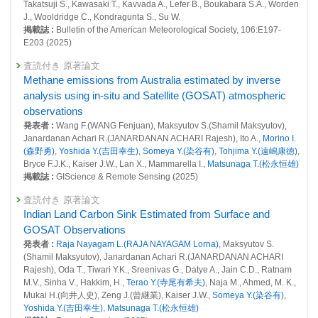
Takatsuji S., Kawasaki T., Kavvada A., Lefer B., Boukabara S.A., Worden
25122 : 衛星観測センター
J., Wooldridge C., Kondragunta S., Su W.
掲載誌 :
Bulletin of the American Meteorological Society, 106:E197-
25128 : マルチスケールGHG変動評価システム構築と緩和策評価に関す
E203 (2025)
る研究
査読付き 原著論文
2019年度
Methane emissions from Australia estimated by inverse
24754 : 衛星観測センター
analysis using in-situ and Satellite (GOSAT) atmospheric
2018年度
observations
24337 : 衛星観測センター
発表者 :
Wang F.(WANG Fenjuan), Maksyutov S.(Shamil Maksyutov),
Janardanan Achari R.(JANARDANAN ACHARI Rajesh), Ito A.,
Morino I.
(森野勇)
,
Yoshida Y.(吉田幸生)
,
Someya Y.(染谷有)
,
Tohjima Y.(遠嶋康徳)
,
Bryce F.J.K., Kaiser J.W., Lan X., Mammarella I.,
Matsunaga T.(松永恒雄)
掲載誌 :
GIScience & Remote Sensing (2025)
査読付き 原著論文
Indian Land Carbon Sink Estimated from Surface and
GOSAT Observations
発表者 :
Raja Nayagam L.(RAJA NAYAGAM Lorna)
, Maksyutov S.
(Shamil Maksyutov), Janardanan Achari R.(JANARDANAN ACHARI
Rajesh), Oda T., Tiwari Y.K., Sreenivas G., Datye A., Jain C.D., Ratnam
M.V., Sinha V., Hakkim, H.,
Terao Y.(寺尾有希夫)
, Naja M., Ahmed, M. K.,
Mukai H.(向井人史), Zeng J.(曾継業), Kaiser J.W.,
Someya Y.(染谷有)
,
Yoshida Y.(吉田幸生)
,
Matsunaga T.(松永恒雄)