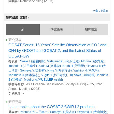
掲載誌 :
Remote Sensing (2025)
その他
全てを見る
Greenhouse gas observations by GOSAT series
研究成果（口頭）
発表者 :
Ohyama H.(大山博史)
,
Matsunaga T.(松永恒雄)
,
Morino I.(森野
勇)
,
Yoshida Y.(吉田幸生)
,
Saito M.(齊藤誠)
,
Noda H.(野田響)
,
Someya Y.
(染谷有)
,
Saeki T.(佐伯田鶴)
,
Niwa Y.(丹羽洋介)
,
Yashiro H.(八代尚)
,
all
研究発表
研究講演
Tanimoto H.(谷本浩志)
,
Sugita T.(杉田考史)
,
Fujinawa T.(藤縄環)
,
Inomata
S.(猪俣敏)
,
Mueller A.(MUELLER Astrid)
研究発表
掲載誌 :
Proceedings of SPIE, 13667(136670V): (2025)
GOSAT Series: 16 Years' Satellite Observation of CO2 and
CH4 by GOSAT and GOSAT-2, and the Latest Status of
総説・解説
TANSO-3/GOSAT-GW観測スペクトルによる温室効果ガス
GOSAT-GW
濃度推定アルゴリズム
発表者 :
Saeki T.(佐伯田鶴)
,
Matsunaga T.(松永恒雄)
,
Morino I.(森野勇)
,
Yoshida Y.(吉田幸生)
,
Saito M.(齊藤誠)
,
Noda H.(野田響)
,
Ohyama H.(大
発表者 :
染谷有
,
八代尚
,
吉田幸生
山博史)
,
Someya Y.(染谷有)
,
Niwa Y.(丹羽洋介)
,
Yashiro H.(八代尚)
,
掲載誌 :
日本リモートセンシング学会誌, 44(2):120 (2024)
Tanimoto H.(谷本浩志)
,
Sugita T.(杉田考史)
,
Fujinawa T.(藤縄環)
,
Inomata
査読付き 原著論文
S.(猪俣敏)
,
Mueller A.(MUELLER Astrid)
学会等名称 :
Asia Oceania Geosciences Society (AOGS) 2025, 22nd
Update on the GOSAT TANSO–FTS SWIR Level 2 retrieval
Annual Meeting (2025)
algorithm
予稿集名 :
-
発表者 :
Someya Y.(染谷有)
,
Yoshida Y.(吉田幸生)
,
Ohyama H.(大山博史)
,
Nomura S.(野村渉平), Kamei A.(亀井秋秀),
Morino I.(森野勇)
, Mukai H.(向
研究発表
井人史),
Matsunaga T.(松永恒雄)
, Laughner J.L., Velazco V.A.,
Latest topics about the GOSAT-2 SWIR L2 products
Herkommer B., Te Y. , Sha M.K., Kivi R., Zhou M., Oh Y.S., Deutcher N.M.,
発表者 :
Yoshida Y.(吉田幸生)
,
Someya Y.(染谷有)
,
Ohyama H.(大山博史)
,
Griffith D.W.T.