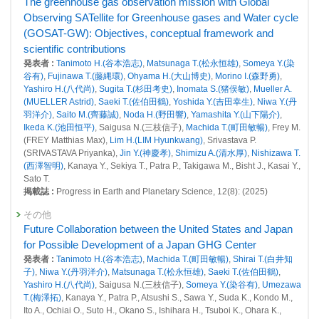
The greenhouse gas observation mission with Global
26459 : 衛星観測に関する事業
Observing SATellite for Greenhouse gases and Water cycle
26753 : 将来温室効果ガス観測ミッション構想に関する調査検討
(GOSAT-GW): Objectives, conceptual framework and
scientific contributions
2022年度
発表者 :
Tanimoto H.(谷本浩志)
,
Matsunaga T.(松永恒雄)
,
Someya Y.(染
25964 : 気候変動・大気質研究プログラム
谷有)
,
Fujinawa T.(藤縄環)
,
Ohyama H.(大山博史)
,
Morino I.(森野勇)
,
25965 : 地球規模における自然起源及び人為起源GHG吸収・排出量の定
Yashiro H.(八代尚)
,
Sugita T.(杉田考史)
,
Inomata S.(猪俣敏)
,
Mueller A.
量的評価
(MUELLER Astrid)
,
Saeki T.(佐伯田鶴)
,
Yoshida Y.(吉田幸生)
,
Niwa Y.(丹
羽洋介)
,
Saito M.(齊藤誠)
,
Noda H.(野田響)
,
Yamashita Y.(山下陽介)
,
26006 : 地球システム分野の先見的・先端的な基礎研究
Ikeda K.(池田恒平)
, Saigusa N.(三枝信子),
Machida T.(町田敏暢)
, Frey M.
(FREY Matthias Max),
Lim H.(LIM Hyunkwang)
, Srivastava P.
26023 : 衛星観測に関する事業
(SRIVASTAVA Priyanka),
Jin Y.(神慶孝)
,
Shimizu A.(清水厚)
,
Nishizawa T.
(西澤智明)
, Kanaya Y., Sekiya T., Patra P., Takigawa M., Bisht J., Kasai Y.,
26334 : 新型光学リモートセンシングに関する研究開発
Sato T.
掲載誌 :
Progress in Earth and Planetary Science, 12(8): (2025)
2021年度
25498 : 気候変動・大気質研究プログラム
その他
Future Collaboration between the United States and Japan
25506 : 地球規模における自然起源及び人為起源GHG吸収・排出量の定
量的評価
for Possible Development of a Japan GHG Center
発表者 :
Tanimoto H.(谷本浩志)
,
Machida T.(町田敏暢)
,
Shirai T.(白井知
25556 : 衛星観測に関する事業
子)
,
Niwa Y.(丹羽洋介)
,
Matsunaga T.(松永恒雄)
,
Saeki T.(佐伯田鶴)
,
Yashiro H.(八代尚)
, Saigusa N.(三枝信子),
Someya Y.(染谷有)
,
Umezawa
25655 : 地球システム分野の先見的・先端的な基礎研究
T.(梅澤拓)
, Kanaya Y., Patra P., Atsushi S., Sawa Y., Suda K., Kondo M.,
Ito A., Ochiai O., Suto H., Okano S., Ishihara H., Tsuboi K., Ohara K.,
2020年度