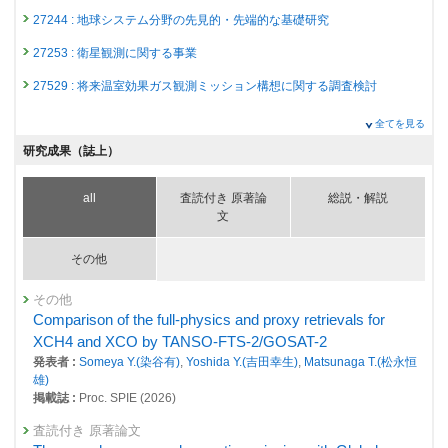
27244 : 地球システム分野の先見的・先端的な基礎研究
27253 : 衛星観測に関する事業
27529 : 将来温室効果ガス観測ミッション構想に関する調査検討
2024年度
全てを見る
26799 : 気候変動・大気質研究プログラム
研究成果（誌上）
26815 : 地球規模における自然起源及び人為起源GHG吸収・排出量の定
量的評価
all
査読付き 原著論
総説・解説
文
26859 : 地球システム分野の先見的・先端的な基礎研究
26874 : 衛星観測に関する事業
その他
26967 : 将来温室効果ガス観測ミッション構想に関する調査検討
その他
Comparison of the full-physics and proxy retrievals for
2023年度
26400 : 気候変動・大気質研究プログラム
XCH4 and XCO by TANSO-FTS-2/GOSAT-2
発表者 :
Someya Y.(染谷有)
,
Yoshida Y.(吉田幸生)
,
Matsunaga T.(松永恒
26409 : 地球規模における自然起源及び人為起源GHG吸収・排出量の定
雄)
量的評価
掲載誌 :
Proc. SPIE (2026)
26450 : 地球システム分野の先見的・先端的な基礎研究
査読付き 原著論文