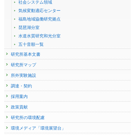
社会システム領域
GOSAT series: 15 years' satellite observation of CO2 and
CH4 by GOSAT and GOSAT-2, and the preparation status
気候変動適応センター
of GOSAT-GW
福島地域協働研究拠点
発表者 :
Saeki T.(佐伯田鶴)
,
Matsunaga T.(松永恒雄)
,
Morino I.(森野勇)
,
Yoshida Y.(吉田幸生)
琵琶湖分室
,
Saito M.(齊藤誠)
,
Noda H.(野田響)
,
Ohyama H.(大
山博史)
,
Someya Y.(染谷有)
,
Niwa Y.(丹羽洋介)
,
Yashiro H.(八代尚)
,
水道水質研究和光分室
Tanimoto H.(谷本浩志)
,
Sugita T.(杉田考史)
,
Fujinawa T.(藤縄環)
,
Inomata
S.(猪俣敏)
,
Mueller A.(MUELLER Astrid)
五十音順一覧
学会等名称 :
11th International Carbon Dioxide Conference (2024)
研究所基本文書
予稿集名 :
-
研究講演
研究所マップ
GOSAT and GOSAT-2 Achievements in the past 15 years
所外実験施設
and GOSAT-GW status
発表者 :
Matsunaga T.(松永恒雄)
,
Morino I.(森野勇)
,
Yoshida Y.(吉田幸
調達・契約
生)
,
Saito M.(齊藤誠)
,
Noda H.(野田響)
,
Ohyama H.(大山博史)
,
Someya Y.
(染谷有)
,
Saeki T.(佐伯田鶴)
採用案内
学会等名称 :
The 45th Scientific Assembly of the Committee on Space
Research (COSPAR 2024) (2024)
政策貢献
予稿集名 :
-
研究所の環境配慮
研究講演
TANSO-3 onboard GOSAT-GW and Its Contributions to
環境メディア「環境展望台」
Climate Change Mitigation Policies