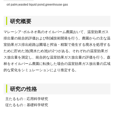
oil palm,wasted liquid pond,greenhouse gas
研究概要
マレーシア･ボルネオ島のオイルパーム農園おいて、温室効果ガス
排出量の統合的評価および削減技術開発を行う。農園からの主な温
室効果ガス排出経路は圃場と搾油・精製で発生する廃水を処理する
ために貯めた池(廃水ため池)の2つがある。それぞれの温室効果ガ
ス放出量を測定し、統合的な温室効果ガス放出量の評価を行う。森
林をオイルパーム農園に転換した場合の温室効果ガス放出量の広域
的な変化をシミュレーションにより推定する。
研究の性格
主たるもの：応用科学研究
従たるもの：基礎科学研究