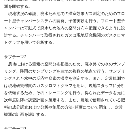
測を開始する。
現地状況の確認、廃水ため池での温室効果ガス測定のためのフロ
ート型チャンバーシステムの開発、予備実験を行う。フロート型チ
ャンバーは可動式で廃水ため池内の空間分布を把握できるように設
計する。チャンバーで取得されたガスは現地研究機関のガスクロマ
トグラフを用いて分析する。
サブテーマ2
農地における窒素の空間分布把握のため、廃水路での水のサンプ
リング、降雨のサンプリングを農地の複数の地点で行う。サンプリ
ングされた水中の反応性窒素の濃度を測定する。また、定常観測で
は現地研究機関のガスクロマトグラフを用い、現地スタッフに分析
を依頼するため、そのトレーニングを行う。得られたデータを元に
次年度以降の調査計画を策定する。また、農地で使用されている肥
料の成分調査および分析や施肥の方法･頻度について調査し、定常
観測の計画を設計する。
サブテーマ3