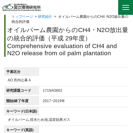
トップページ
>
研究紹介
>
オイルパーム農園からのCH4･N2O放出量の
統合的評価
オイルパーム農園からのCH4・N2O放出量
の統合的評価（平成 29年度）
Comprehensive evaluation of CH4 and
N2O release from oil palm plantation
予算区分
AO 所内公募Ａ
研究課題コード
1719AO002
開始/終了年度
2017~2019年
キーワード(日本語)
オイルパーム,排水ため池,温室効果ガス
キーワード(英語)