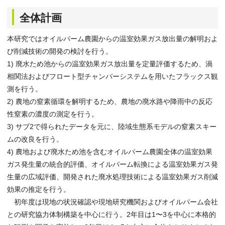
全体計画
本研究ではオイルパーム農園からの温室効果ガス放出量の解明およ
び削減技術の開発の検討を行う。
1) 廃水ため池からの温室効果ガス放出量を定量評価するため、渦
相関法およびフロート型チャンバーシステムを用いたフラックス観
測を行う。
2) 農地の窒素循環を解明するため、農地の廃水路や降雨中の反応
性窒素の濃度の測定を行う。
3) サブ2で得られたデータを元に、陸域生態系モデルの窒素スキー
ムの改良を行う。
4) 農地および廃水ため池を含むオイルパーム農園全体の温室効果
ガス発生量の統合的評価、オイルパーム転換による温室効果ガス発
生量の広域評価、開発された廃水処理技術による温室効果ガス削減
効果の推定を行う。
初年度は現地の状況確認や現地研究機関およびオイルパーム会社
との研究協力体制構築を中心に行う。2年目は1〜3を中心に本格的