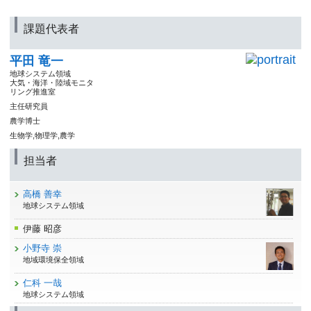
課題代表者
平田 竜一
地球システム領域
大気・海洋・陸域モニタ
リング推進室
主任研究員
農学博士
生物学,物理学,農学
担当者
高橋 善幸
地球システム領域
伊藤 昭彦
小野寺 崇
地域環境保全領域
仁科 一哉
地球システム領域