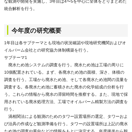
な観測や開発を実施し、3年目は4〜5を中心に全体をとりまとめた
統合解析を行う。
今年度の研究概要
1年目は各サブテーマとも現地の状況確認や現地研究機関およびオ
イルパーム会社との研究協力体制構築を行う。
サブテーマ1
廃水ため池システムの調査を行う。廃水ため池は工場の周りに
10個配置されている。まず、各廃水ため池の面積、深さ、体積の
調査を行う。工場から廃水ため池、そして各廃水ため池間の流量を
調査する。各廃水ため池に蓄積された廃水の化学組成の分析を行
う。これらの情報から廃水の滞留時間を推察する。また、現地で採
用されている廃水処理方法、工場でオイルパーム精製方法の調査を
行う。
渦相関法による観測のためのタワー設置場所の選定、タワーおよ
び治具の作成など観測準備を行う。タワーの設置場所は上記の廃水
ため池の調査や風向などの情報をもとに決定する。年度後半から観