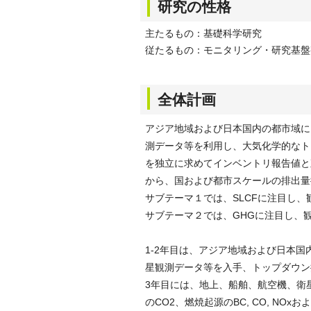
研究の性格
主たるもの：基礎科学研究
従たるもの：モニタリング・研究基盤
全体計画
アジア地域および日本国内の都市域に
測データ等を利用し、大気化学的なト
を独立に求めてインベントリ報告値と
から、国および都市スケールの排出量
サブテーマ１では、SLCFに注目し
サブテーマ２では、GHGに注目し、
1-2年目は、アジア地域および日本
星観測データ等を入手、トップダウン
3年目には、地上、船舶、航空機、衛
のCO2、燃焼起源のBC, CO, N