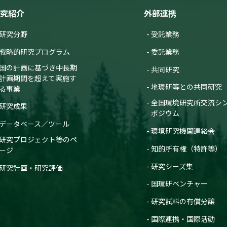
究紹介
外部連携
研究分野
受託業務
戦略的研究プログラム
委託業務
国の計画に基づき中長期
共同研究
計画期間を超えて実施す
地環研等との共同研究
る事業
全国環境研究所交流シ
研究成果
ポジウム
データベース／ツール
環境研究機関連絡会
研究プロジェクト等のペ
知的所有権（特許等）
ージ
研究シーズ集
研究計画・研究評価
国環研ベンチャー
研究試料の有償分譲
国際連携・国際活動