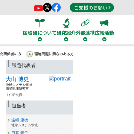
ご支援のお願い
国環研について
研究紹介
外部連携
広報活動
課題代表者
大山 博史
地球システム領域
衛星観測研究室
主任研究員
担当者
遠嶋 康徳
地球システム領域
日暮 明子