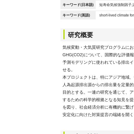
キーワード(日本語)
短寿命気候強制因子,
キーワード(英語)
short-lived climate f
研究概要
気候変動・大気質研究プログラムにおいてプ
GHG(CO2)について、国際的な評
予測モデリングに使われている排出イ
せる。
本プロジェクトは、特にアジア地域、
人為起源排出源からの排出量を定量的
目的とする。一連の研究を通じて、ア
するための科学的根拠となる知見を提
を図り、社会経済分析に有機的に繋げ
安定化に向けた対策提言の端緒を開く