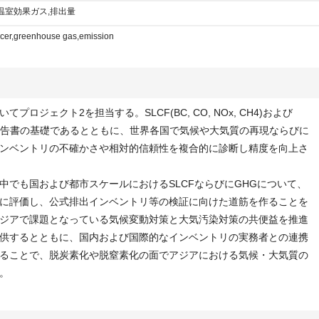
温室効果ガス,排出量
orcer,greenhouse gas,emission
ロジェクト2を担当する。SLCF(BC, CO, NOx, CH4)および
価報告書の基礎であるとともに、世界各国で気候や大気質の再現ならびに
ンベントリの不確かさや相対的信頼性を複合的に診断し精度を向上さ
中でも国および都市スケールにおけるSLCFならびにGHGについて、
に評価し、公式排出インベントリ等の検証に向けた道筋を作ることを
ジアで課題となっている気候変動対策と大気汚染対策の共便益を推進
供するとともに、国内および国際的なインベントリの実務者との連携
ることで、脱炭素化や脱窒素化の面でアジアにおける気候・大気質の
。