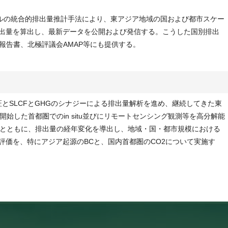
ルの統合的排出量推計手法により、東アジア地域の国および都市スケー
間排出量を算出し、最新データを公開および発信する。こうした国別排出
価報告書、北極評議会AMAP等にも提供する。
検証とSLCFとGHGのシナジーによる排出量解析を進め、継続してきた東
始した首都圏でのin situ並びにリモートセンシング観測等を高分解能
とともに、排出量の経年変化を導出し、地域・国・都市規模における
の評価を、特にアジア起源のBCと、国内首都圏のCO2について実施す