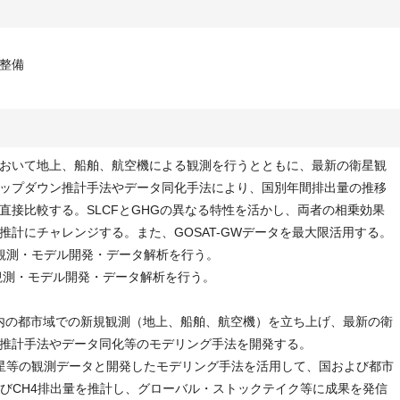
整備
おいて地上、船舶、航空機による観測を行うとともに、最新の衛星観
ップダウン推計手法やデータ同化手法により、国別年間排出量の推移
直接比較する。SLCFとGHGの異なる特性を活かし、両者の相乗効果
推計にチャレンジする。また、GOSAT-GWデータを最大限活用する。
、観測・モデル開発・データ解析を行う。
観測・モデル開発・データ解析を行う。
国内の都市域での新規観測（地上、船舶、航空機）を立ち上げ、最新の衛
推計手法やデータ同化等のモデリング手法を開発する。
星等の観測データと開発したモデリング手法を活用して、国および都市
OxおよびCH4排出量を推計し、グローバル・ストックテイク等に成果を発信