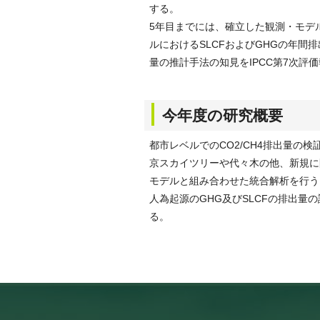
する。
5年目までには、確立した観測・モデ
ルにおけるSLCFおよびGHGの年
量の推計手法の知見をIPCC第7次評
今年度の研究概要
都市レベルでのCO2/CH4排出量の
京スカイツリーや代々木の他、新規に開
モデルと組み合わせた統合解析を行う
人為起源のGHG及びSLCFの排出量
る。