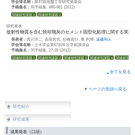
学会等名称 :
第47回地盤工学研究発表会
予稿集名：
同予稿集, 980-981 (2012)
関連研究課題 1
関連研究課題 2
研究発表
放射性物質を含む焼却飛灰のセメント固型化処理に関する実証
発表者 :
西川洋二, 高垣哲也, 杉橋直行, 東 利博,
遠藤和人
学会等名称 :
土木学会第67回年次学術講演会
予稿集名：
同予稿集, 27-28 (2012)
関連研究課題 1
関連研究課題 2
関連研究課題 3
関連研究課題 4
関連研究課題
研究発表
全てを見る
建設廃棄物破砕選別残さ中の石綿含有評価のための前処理法
発表者 :
川嵜幹生, 磯部友護,
遠藤和人,
山田正人
学会等名称 :
日本分析化学第61年会
ページの先頭へ戻る
予稿集名：
同予稿集, 30 (2012)
関連研究課題 1
関連研究課題 2
研究紹介
研究発表
腐敗性廃棄物(草本類)の減容化と保管時温度変化に関する検討(
研究成果
発表者 :
加藤利崇, 水谷敦司, 川島哲文, 白井克巳, 吉開博幸,
遠藤和人
学会等名称 :
廃棄物資源循環学会第23回研究発表会
成果発表（口頭）