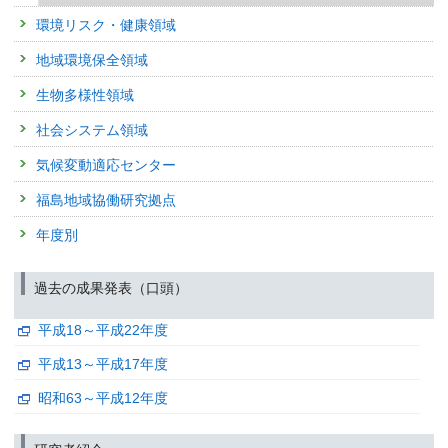
予稿集名：
Proceedings (2012)
環境リスク・健康領域
関連研究課題 1
関連研究課題 2
関連研究課題 3
関連研究課題 4
地域環境保全領域
研究発表
バイオマス利活用による地域の社会的活性化に関する研究究(そ
生物多様性領域
ソーシャル・キャピタル、地域活性化の関連分析
発表者 :
栗島英明,
稲葉陸太,
松橋啓介,
柚山義人, 内田勉, 伊藤幸男
社会システム領域
学会等名称 :
日本LCA学会研究発表会第8回
気候変動適応センター
予稿集名：
第8回日本LCA学会研究発表会講演要旨集, 126-127 (2012)
関連研究課題 1
関連研究課題 2
関連研究課題 3
関連研究課題 4
関連研究課題
福島地域協働研究拠点
研究発表
年度別
バイオマス利活用による地域の社会的活性化に関する研究究(そ
ソーシャル・キャピタル、地域活性化の関連分析
過去の成果発表（口頭）
発表者 :
栗島英明,
稲葉陸太,
松橋啓介,
柚山義人, 内田勉, 伊藤幸男
学会等名称 :
日本LCA学会研究発表会第8回
予稿集名：
第8回日本LCA学会研究発表会講演要旨集, 126-127 (2012)
平成18～平成22年度
関連研究課題 1
関連研究課題 2
関連研究課題 3
関連研究課題 4
関連研究課題
平成13～平成17年度
研究発表
昭和63～平成12年度
バイオファウリングを起こしにくい新規ポリマーの開発
発表者 :
西村憲人, 池谷達宏, 古江健太郎, 大野由起,
蛯江美孝