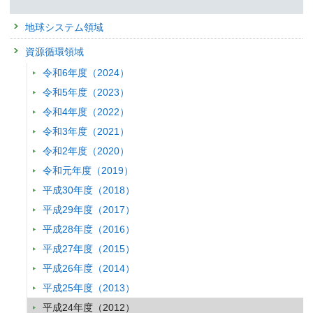
予稿集名：
同予稿集, A9-2 (2012)
関連研究課題 1
関連研究課題 2
関連研究課題 3
地球システム領域
研究講演
資源循環領域
コンクリートを用いた放射性物質の封じ込め技術と今後の展望
令和6年度（2024）
発表者 :
山田一夫
学会等名称 :
東日本大震災とこれからのコンクリート技術
令和5年度（2023）
予稿集名：
同予稿集 (2012)
令和4年度（2022）
関連研究課題 1
関連研究課題 2
関連研究課題 3
令和3年度（2021）
研究発表
令和2年度（2020）
がれきの処理と有効利用について
令和元年度（2019）
発表者 :
山田一夫
平成30年度（2018）
学会等名称 :
土木学会全国大会研究討論会平成24年度
予稿集名：
コンクリートができることは何か? -震災で直面した諸課題への対
平成29年度（2017）
関連研究課題 1
関連研究課題 2
関連研究課題 3
平成28年度（2016）
研究発表
平成27年度（2015）
Life-cycle Greenhouse Gas Emissions of Present and Near-futur
平成26年度（2014）
Management System in Japan
平成25年度（2013）
発表者 :
Ogino A., Tanaka Y., Yamashita T.,
Inaba R.(稲葉陸太),
Okamo
学会等名称 :
10th International Conference on EcoBalance
平成24年度（2012）