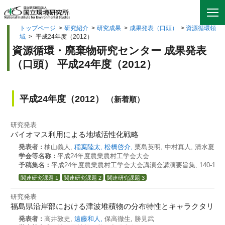
トップページ
>
研究紹介
>
研究成果
>
成果発表（口頭）
>
資源循環領
域
>
平成24年度（2012）
資源循環・廃棄物研究センター 成果発表
（口頭） 平成24年度（2012）
平成24年度（2012）
（新着順）
研究発表
バイオマス利用による地域活性化戦略
発表者 :
柚山義人,
稲葉陸太,
松橋啓介,
栗島英明, 中村真人, 清水夏樹
学会等名称 :
平成24年度農業農村工学会大会
予稿集名：
平成24年度農業農村工学会大会講演会講演要旨集, 140-141 (2
関連研究課題 1
関連研究課題 2
関連研究課題 3
研究発表
福島県沿岸部における津波堆積物の分布特性とキャラクタリゼ
発表者 :
高井敦史,
遠藤和人,
保高徹生, 勝見武