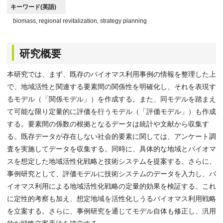
キーワード(英語)
biomass, regional revitalization, strategy planning
研究概要
本研究では、まず、既存のバイオマス利用事例の情報を整理した上
で、地域活性と関連する要素間の関係性を明確化し、それを表現す
るモデル（「関係モデル」）を作成する。また、同モデルを踏まえ
て可能な限り定量的に評価を行うモデル（「評価モデル」）も作成
する。要素間の係数の根拠となるデータは統計や文献から収集す
る。既存データが存在しない社会的要素に関しては、アンケート調
査を実施してデータを収集する。同時に、具体的な地域とバイオマ
スを想定した地域活性化戦略と技術システムを提案する。さらに、
事例研究として、評価モデルに技術システムのデータを入力し、バ
イオマス利用による地域活性化戦略の定量的効果を検証する。これ
に定性的考察も加え、想定地域を活性化しうるバイオマス利用戦略
を立案する。さらに、事例研究を通じてモデル自体も修正し、汎用