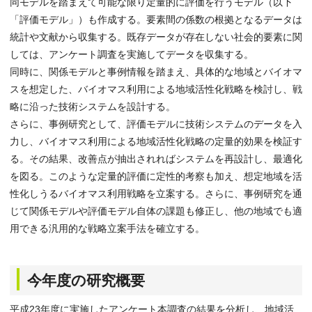
同モデルを踏まえて可能な限り定量的に評価を行うモデル（以下
「評価モデル」）も作成する。要素間の係数の根拠となるデータは
統計や文献から収集する。既存データが存在しない社会的要素に関
しては、アンケート調査を実施してデータを収集する。
同時に、関係モデルと事例情報を踏まえ、具体的な地域とバイオマ
スを想定した、バイオマス利用による地域活性化戦略を検討し、戦
略に沿った技術システムを設計する。
さらに、事例研究として、評価モデルに技術システムのデータを入
力し、バイオマス利用による地域活性化戦略の定量的効果を検証す
る。その結果、改善点が抽出されればシステムを再設計し、最適化
を図る。このような定量的評価に定性的考察も加え、想定地域を活
性化しうるバイオマス利用戦略を立案する。さらに、事例研究を通
じて関係モデルや評価モデル自体の課題も修正し、他の地域でも適
用できる汎用的な戦略立案手法を確立する。
今年度の研究概要
平成23年度に実施したアンケート本調査の結果を分析し、地域活