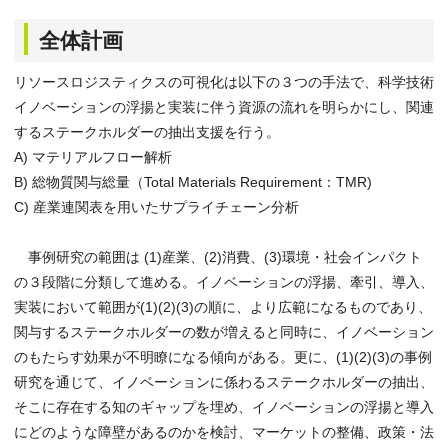
全体計画
リソースロジスティクスの可視化は以下の３つの手法で、科学技術
イノベーションの浮揚と実装に伴う資源の流れを明らかにし、関連
するステークホルダーの抽出支援を行う。
A) マテリアルフロー解析
B) 総物質関与総量（Total Materials Requirement：TMR)
C) 産業連関表を用いたサプライチェーン分析
事例研究の範囲は (1)産業、(2)消費、(3)環境・社会インパクト
の３段階に分類して進める。イノベーションの浮揚、牽引、導入、
実装において範囲が(1)(2)(3)の順に、より広範になるものであり、
関与するステークホルダーの数が増えると同時に、イノベーション
のもたらす効果が不明瞭になる傾向がある。更に、(1)(2)(3)の事例
研究を通じて、イノベーションに係わるステークホルダーの抽出、
そこに存在する知のギャップを埋め、イノベーションの浮揚と導入
にどのような障壁があるのかを検討、マーケットの整備、政策・法