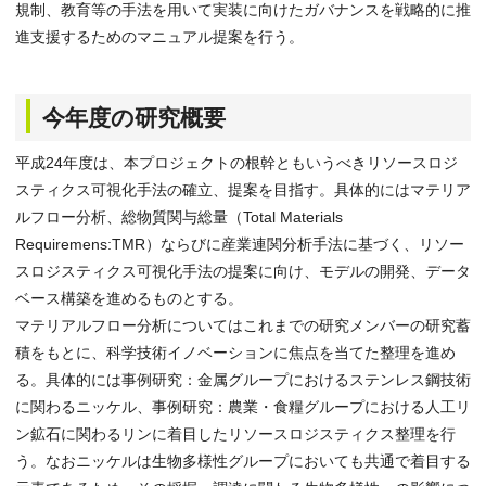
規制、教育等の手法を用いて実装に向けたガバナンスを戦略的に推
進支援するためのマニュアル提案を行う。
今年度の研究概要
平成24年度は、本プロジェクトの根幹ともいうべきリソースロジ
スティクス可視化手法の確立、提案を目指す。具体的にはマテリア
ルフロー分析、総物質関与総量（Total Materials
Requiremens:TMR）ならびに産業連関分析手法に基づく、リソー
スロジスティクス可視化手法の提案に向け、モデルの開発、データ
ベース構築を進めるものとする。
マテリアルフロー分析についてはこれまでの研究メンバーの研究蓄
積をもとに、科学技術イノベーションに焦点を当てた整理を進め
る。具体的には事例研究：金属グループにおけるステンレス鋼技術
に関わるニッケル、事例研究：農業・食糧グループにおける人工リ
ン鉱石に関わるリンに着目したリソースロジスティクス整理を行
う。なおニッケルは生物多様性グループにおいても共通で着目する