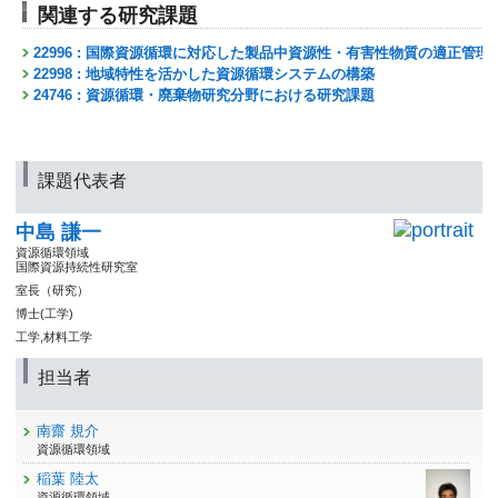
関連する研究課題
22996 : 国際資源循環に対応した製品中資源性・有害性物質の適正管理
22998 : 地域特性を活かした資源循環システムの構築
24746 : 資源循環・廃棄物研究分野における研究課題
課題代表者
中島 謙一
資源循環領域
国際資源持続性研究室
室長（研究）
博士(工学)
工学,材料工学
担当者
南齋 規介
資源循環領域
稲葉 陸太
資源循環領域