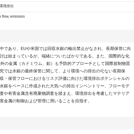
,環境排出
e flow, emission
中であり、EUや米国では回収水銀の輸出禁止がなされ、長期保管に向
討は始まっているが、端緒についたばかりである。また、国際的な化
銀以外の金属（カドミウム、鉛）も予防的アプローチとして国際規制物質
究では水銀の最終保管に関して、より環境への排出の尐ない長期保
収・保管フローにおけるリスク評価に向けた環境排出ポテンシャルの
水銀をベースに作成された大気への排出インベントリー、フローモデ
査や有害金属含有廃棄物調査を踏まえ、環境排出を考慮したマテリア
害金属の制御および管理に用いることを目指す。