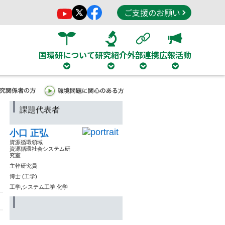
ご支援のお願い
国環研について
研究紹介
外部連携
広報活動
課題代表者
小口 正弘
資源循環領域
資源循環社会システム研
究室
主幹研究員
博士 (工学)
工学,システム工学,化学