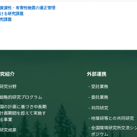
品中資源性・有害性物質の適正管理
における研究課題
研究課題
究紹介
外部連携
研究分野
受託業務
戦略的研究プログラム
委託業務
国の計画に基づき中長期
共同研究
計画期間を超えて実施す
地環研等との共同研究
る事業
全国環境研究所交流シ
研究成果
ポジウム