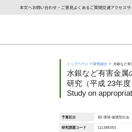
本文へ
お問い合わせ・ご意見
よくあるご質問
交通アクセス
サ
トップページ
>
研究紹介
>
水銀など有
水銀など有害金属
研究（平成 23年度
Study on appropria
予算区分
BE 環境-循環型社会
研究課題コード
1113BE001