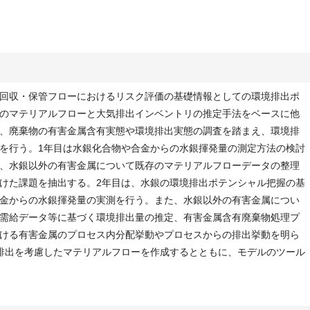
回収・保管フローにおけるリスク評価の基礎情報としての環境排出ポ
のマテリアルフローと大気排出インベントリの推定手法をベースに他
、廃棄物の有害金属含有実態や環境排出実態の調査を踏まえ、環境排
を行う。1年目は水銀化合物や合金からの水銀揮発量の測定方法の検討
、水銀以外の有害金属について既存のマテリアルフローデータの整理
けた課題を抽出する。2年目は、水銀の環境排出ポテンシャル把握の基
金からの水銀揮発量の実測を行う。また、水銀以外の有害金属につい
需給データ等に基づく環境排出量の推定、有害金属含有廃棄物処理プ
ける有害金属のプロセス内分配挙動やプロセスからの排出挙動を明ら
排出を考慮したマテリアルフローを作成するとともに、モデルのツール