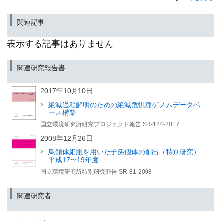
国環研が支援する初のベンチャー企業設立
－国環研が開発した鳥インフルエンザウイルス病原性の
関連記事
迅速判定技術を活用－
（筑波研究学園都市記者会、環境記者クラブ、環境記者会、農政クラブ、農
表示する記事はありません
林記者会、経済産業記者会、経産省ペンクラブ同時配付）
2023年10月3日
関連研究報告書
絶滅危惧鳥類ヤンバルクイナの免疫系の活性化に関わる遺
伝子の機能喪失を発見
—ヤンバルクイナの感染症リスク評価・対策への新知見—
2017年10月10日
（筑波研究学園都市記者会、環境記者会、環境問題研究会、沖縄県政記者ク
絶滅過程解明のための絶滅危惧種ゲノムデータベ
ラブ、岩手県政記者クラブ、岩手県庁教育記者クラブ、文部科学記者会、科
ース構築
学記者会、日経バイオテク同時配付）
国立環境研究所研究プロジェクト報告 SR-124-2017
2023年8月29日
2008年12月26日
クラウドファンディング第２弾目標達成の御礼
鳥類体細胞を用いた子孫個体の創出（特別研究）
平成17〜19年度
2023年6月22日
国立環境研究所特別研究報告 SR-81-2008
オスの性染色体だけでバイセクシュアル種へ進化する
：緑藻ボルボックスの非モデル種の全ゲノム解析で解明
関連研究者
（筑波研究学園都市記者会、環境省記者クラブ、環境記者会、三島記者クラ
ブ同時配付）
2023年6月22日