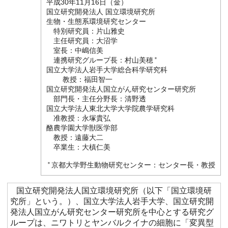
平成30年11月16日（金）
国立研究開発法人 国立環境研究所
生物・生態系環境研究センター
特別研究員：片山雅史
主任研究員：大沼学
室長：中嶋信美
連携研究グループ長：村山美穂
＊
国立大学法人岩手大学総合科学研究科
教授：福田智一
国立研究開発法人国立がん研究センター研究所
部門長・主任分野長：清野透
国立大学法人東北大学大学院農学研究科
准教授：永塚貴弘
酪農学園大学獣医学部
教授：遠藤大二
卒業生：大槙仁美
＊
京都大学野生動物研究センター：センター長・教授
国立研究開発法人国立環境研究所（以下「国立環境研
究所」という。）、国立大学法人岩手大学、国立研究開
発法人国立がん研究センター研究所を中心とする研究グ
ループは、ニワトリとヤンバルクイナの細胞に「変異型