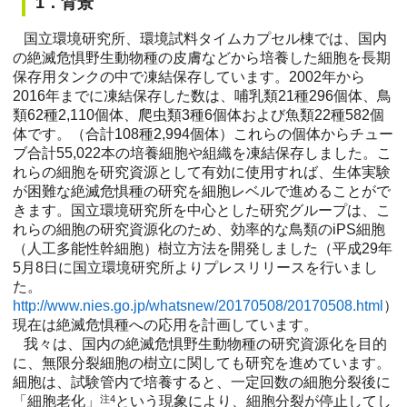
1．背景
国立環境研究所、環境試料タイムカプセル棟では、国内
の絶滅危惧野生動物種の皮膚などから培養した細胞を長期
保存用タンクの中で凍結保存しています。2002年から
2016年までに凍結保存した数は、哺乳類21種296個体、鳥
類62種2,110個体、爬虫類3種6個体および魚類22種582個
体です。（合計108種2,994個体）これらの個体からチュー
ブ合計55,022本の培養細胞や組織を凍結保存しました。こ
れらの細胞を研究資源として有効に使用すれば、生体実験
が困難な絶滅危惧種の研究を細胞レベルで進めることがで
きます。国立環境研究所を中心とした研究グループは、こ
れらの細胞の研究資源化のため、効率的な鳥類のiPS細胞
（人工多能性幹細胞）樹立方法を開発しました（平成29年
5月8日に国立環境研究所よりプレスリリースを行いまし
た。
http://www.nies.go.jp/whatsnew/20170508/20170508.html
）
現在は絶滅危惧種への応用を計画しています。
我々は、国内の絶滅危惧野生動物種の研究資源化を目的
に、無限分裂細胞の樹立に関しても研究を進めています。
細胞は、試験管内で培養すると、一定回数の細胞分裂後に
「細胞老化」
注4
という現象により、細胞分裂が停止してし