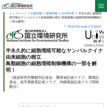
トップページ
>
広報活動
>
新着情報
>
2018年度
>
半永久的に細胞増
殖可能なヤンバルクイナ由来細胞の樹立 鳥類細胞の細胞増殖制御機構の
一部を解明！
Read this page in English
2018年11月16日
半永久的に細胞増殖可能なヤンバルクイナ
由来細胞の樹立
鳥類細胞の細胞増殖制御機構の一部を解
明！
（筑波研究学園都市記者会、環境省記者クラブ、環境記
者会、岩手県教育記者クラブ、沖縄県政記者クラブ同時
配付）