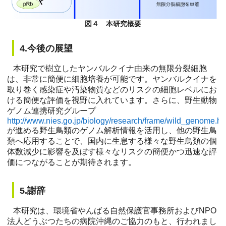
図４ 本研究概要
4.今後の展望
本研究で樹立したヤンバルクイナ由来の無限分裂細胞
は、非常に簡便に細胞培養が可能です。ヤンバルクイナを
取り巻く感染症や汚染物質などのリスクの細胞レベルにお
ける簡便な評価を視野に入れています。さらに、野生動物
ゲノム連携研究グループ
http://www.nies.go.jp/biology/research/frame/wild_genome.ht
が進める野生鳥類のゲノム解析情報を活用し、他の野生鳥
類へ応用することで、国内に生息する様々な野生鳥類の個
体数減少に影響を及ぼす様々なリスクの簡便かつ迅速な評
価につながることが期待されます。
5.謝辞
本研究は、環境省やんばる自然保護官事務所およびNPO
法人どうぶつたちの病院沖縄のご協力のもと、行われまし