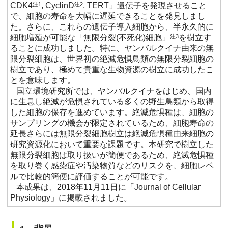
CDK4
注1
, CyclinD
注2
, TERT」遺伝子を発現させること
で、細胞の寿命を大幅に遅延できることを発見しまし
た。さらに、これらの遺伝子導入細胞から、半永久的に
細胞増殖が可能な「無限分裂(不死化)細胞」
注3
を樹立す
ることに成功しました。特に、ヤンバルクイナ由来の無
限分裂細胞は、世界初の絶滅危惧鳥類の無限分裂細胞の
樹立であり、極めて貴重な生物資源の樹立に成功したこ
とを意味します。
国立環境研究所では、ヤンバルクイナをはじめ、国内
に生息し絶滅が危惧されている多くの野生鳥類から取得
した細胞の保存を進めています。絶滅危惧種は、細胞の
サンプリングの機会が限定されているため、細胞寿命の
延長さらには無限分裂細胞樹立は絶滅危惧種由来細胞の
研究資源化において重要な課題です。本研究で樹立した
無限分裂細胞は取り扱いが簡便であるため、絶滅危惧種
を取り巻く感染症や汚染物質などのリスクを、細胞レベ
ルで比較的簡便に評価することが可能です。
本成果は、2018年11月11日に「Journal of Cellular
Physiology」に掲載されました。