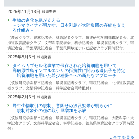
2025年11月18日
生物の進化を島が支える
－シマクイナが明かす、日本列島が大陸集団の存続を支え
る仕組み－
（農政クラブ、農林記者会、林政記者クラブ、筑波研究学園都市記者会、北
海道教育記者クラブ、文部科学記者会、科学記者会、環境省記者クラブ、環
境記者会、千葉県政記者会、千葉民間放送テレビ記者クラブ同時配付）
2025年8月6日
タイムカプセル化事業で保存された培養細胞を用いて
高病原性鳥インフルエンザの抵抗性に関わる遺伝子を特定
—培養細胞を用いた希少種保全への新たなアプローチ—
（筑波研究学園都市記者会、環境省記者クラブ、環境記者会、北海道教育記
者クラブ、文部科学記者会、科学記者会同時配付）
2025年2月6日
野生生物取引の規制、意図せぬ波及効果が明らかに
—規制対象外の種の取引量増加を示唆
（筑波研究学園都市記者会、環境省記者クラブ、環境記者会、大阪科学・大
学記者クラブ、文部科学記者会、科学記者会、徳島県教育記者クラブ同時配
付）
2024年12月3日
全てを見る