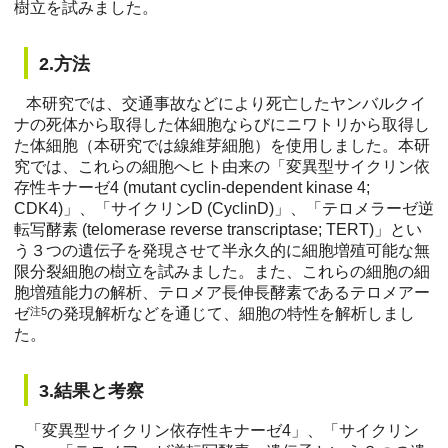
樹立を試みました。
2.方法
本研究では、交通事故などにより死亡したヤンバルクイ
ナの死体から取得した体細胞ならびにニワトリから取得し
た体細胞（本研究では線維芽細胞）を使用しました。本研
究では、これらの細胞へヒト由来の「変異型サイクリン依
存性キナーゼ4 (mutant cyclin-dependent kinase 4;
CDK4)」、「サイクリンD (CyclinD)」、「テロメラーゼ逆
転写酵素 (telomerase reverse transcriptase; TERT)」とい
う３つの遺伝子を発現させて半永久的に細胞増殖可能な無
限分裂細胞の樹立を試みました。また、これらの細胞の細
胞増殖能力の解析、テロメア長伸長酵素であるテロメアー
ゼ
注5
の発現解析などを通じて、細胞の特性を解析しまし
た。
3.結果と考察
「変異型サイクリン依存性キナーゼ4」、「サイクリン