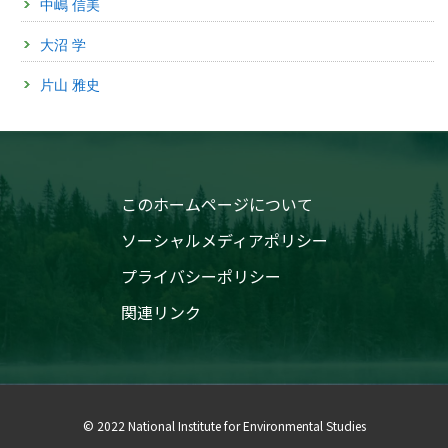
中嶋 信美
細胞のタイムカプセルで絶滅危惧種の多様性を未来に残す
—国⽴環境研究所、絶滅危惧種細胞保存事業を拡⼤
大沼 学
沖縄の次は北海道へ
（筑波研究学園都市記者会、環境省記者クラブ、環境記者会、沖縄県政記者
片山 雅史
クラブ、北海道庁道政記者クラブ、釧路総合振興局記者クラブ同時配付）
2023年4月24日
行動経済学の力で保全資金の効果的な獲得を目指す
（筑波研究学園都市記者会、環境省記者クラブ、環境記者会、⽴川市政記者
クラブ、⽂部科学省記者会同時配付）
このホームページについて
2023年3月10日
ソーシャルメディアポリシー
福島第一原発近傍で観察された巻貝の生殖異常のメカニズ
ム解明
プライバシーポリシー
— 神経ペプチド遺伝子の発現低下と発現調節スイッチの異
常による可能性 —
関連リンク
（文部科学記者会、科学記者会、広島大学関係報道機関、環境記者会、環境
問題研究会、筑波研究学園都市記者会、福島県政記者クラブ、郡山記者クラ
ブ同時配付）
2023年1月27日
身近にいた新種の微細藻類
© 2022 National Institute for Environmental Studies
—最小サイズの緑藻・メダカモを発見—