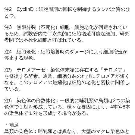
注2 CyclinD：細胞周期の回転を制御するタンパク質のひ
とつ。
注3 無限分裂（不死化）細胞：細胞老化が回避されてい
るため、試験管内で半永久的に細胞増殖可能な細胞。研究
者間では不死化細胞と呼ばれている。
注4 細胞老化：細胞培養時のダメージにより細胞増殖が
停止する現象。
注5 テロメアーゼ：染色体末端に存在する「テロメア」
を修復する酵素。通常、細胞分裂のたびにテロメアが短く
なる。このテロメアの短縮化は細胞の老化と密接に関係し
ている。
注6 染色体の倍数体化：一般的に哺乳類や鳥類は2つの染
色体で１対を形成している。様々な要因により、4本や8本
の染色体で１対を形成する場合がある。
・補足
鳥類の染色体：哺乳類とは異なり、大型のマクロ染色体と