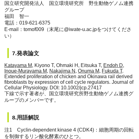
国立研究開発法人 国立環境研究所 野生動物ゲノム連携
グループ
福田 智一
電話：019-621-6375
E-mail：tomof009（末尾に@iwate-u.ac.jpをつけてくださ
い）
7.発表論文
Katayama M
, Kiyono T, Ohmaki H, Eitsuka T,
Endoh D
,
Inoue-Murayama M
,
Nakajima N
,
Onuma M
,
Fukuda T
.
Extended proliferation of chicken and Okinawa rail derived
fibroblasts by expression of cell cycle regulators. Journal of
Cellular Physiology. DOI: 10.1002/jcp.27417
下線で示す著者が、国立環境研究所野生動物ゲノム連携グ
ループのメンバーです。
8.用語解説
注1 Cyclin-dependent kinase 4 (CDK4)：細胞周期の回転
を制御するリン酸化酵素のひとつ。