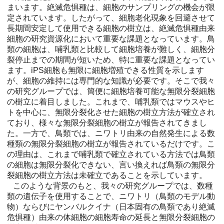
まいます。絶滅危惧種は、細胞のサンプリングの機会が限
定されています。したがって、細胞老化現象を回避させて
長期間安定して使用できる細胞の樹立は、絶滅危惧種由来
細胞の研究資源化において重要な課題となっています。鳥
類の細胞は、哺乳類と比較して細胞培養が難しく、細胞分
裂停止までの期間が短いため、特に重要な課題となってい
ます。iPS細胞も無限に細胞増殖できる性質を示します
が、細胞の維持には専門的な知識が必要です。そこで我々
の研究グループでは、簡便に細胞培養可能な無限分裂細胞
の樹立に着目しました。これまで、哺乳類ではマウスやヒ
トを中心に、無限分裂化させた細胞の樹立方法が確立され
ており、様々な無限分裂細胞の樹立が報告されてきまし
た。一方で、鳥類では、ニワトリ由来の自然発生による数
種類の無限分裂細胞の樹立が報告されているだけです。こ
の理由は、これまで哺乳類で確立されている方法では鳥類
の細胞は無限分裂化できない、言い換えれば鳥類の無限分
裂細胞の樹立方法は未確立であることを示しています。
このような背景のもと、我々の研究グループでは、数種
類の遺伝子を使用することで、ニワトリ（鳥類のモデル動
物）ならびにヤンバルクイナ（日本固有の鳥類であり絶滅
危惧種）由来の体細胞の細胞寿命の延長と無限分裂細胞の