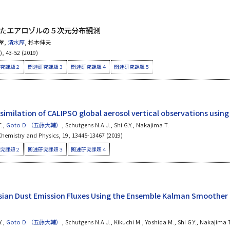
たエアロゾルの５次元分布観測
孝,
清水厚
, 杉本伸夫
 43-52 (2019)
究課題２
関連研究課題３
関連研究課題４
関連研究課題５
ssimilation of CALIPSO global aerosol vertical observations usi
T.,
Goto D.（五藤大輔）
, Schutgens N.A.J., Shi G.Y., Nakajima T.
hemistry and Physics, 19, 13445-13467 (2019)
究課題２
関連研究課題３
関連研究課題４
Asian Dust Emission Fluxes Using the Ensemble Kalman Smoother
Y.,
Goto D.（五藤大輔）
, Schutgens N.A.J., Kikuchi M., Yoshida M., Shi G.Y., Nakajima T