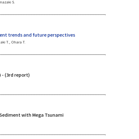
amazaki S.
cent trends and future perspectives
aki T., Ohara T.
 - (3rd report)
e Sediment with Mega Tsunami