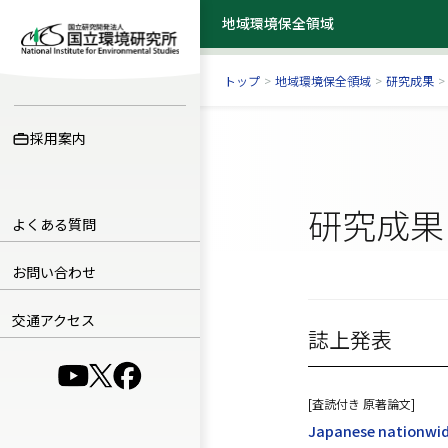
地域環境保全領域
地域環境保全領域
トップ
>
地域環境保全領域
>
研究成果
>
採用案内
研究成果
よくある質問
お問い合わせ
交通アクセス
誌上発表
（別ウインドウで開きます）
（別ウインドウで開きます）
（別ウインドウで開きます）
[査読付き 原著論文]
Japanese nationwide