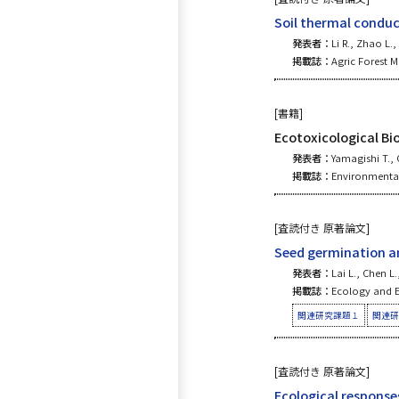
Soil thermal conduc
発表者：
Li R., Zhao L.
掲載誌：
Agric Forest M
[書籍]
Ecotoxicological Bi
発表者：
Yamagishi T.,
掲載誌：
Environmental
[査読付き 原著論文]
Seed germination an
発表者：
Lai L., Chen 
掲載誌：
Ecology and E
関連研究課題１
関連研
[査読付き 原著論文]
Ecological response