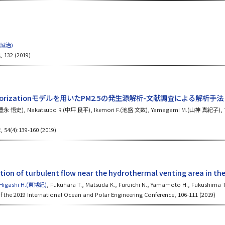
田誠治)
32 (2019)
ix Factorizationモデルを用いたPM2.5の発生源解析-文献調査による
(豊永 悟史), Nakatsubo R.(中坪 良平), Ikemori F.(池盛 文数), Yamagami M.(山神 真紀子), 
(4):139-160 (2019)
ion of turbulent flow near the hydrothermal venting area in t
Higashi H.(東博紀)
, Fukuhara T., Matsuda K., Furuichi N., Yamamoto H., Fukushima T
f the 2019 International Ocean and Polar Engineering Conference, 106-111 (2019)