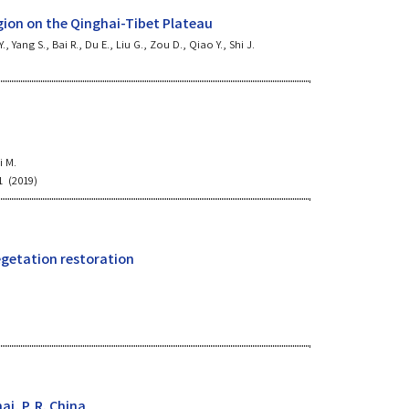
gion on the Qinghai-Tibet Plateau
Y., Yang S., Bai R., Du E., Liu G., Zou D., Qiao Y., Shi J.
i M.
1 (2019)
egetation restoration
i, P. R. China