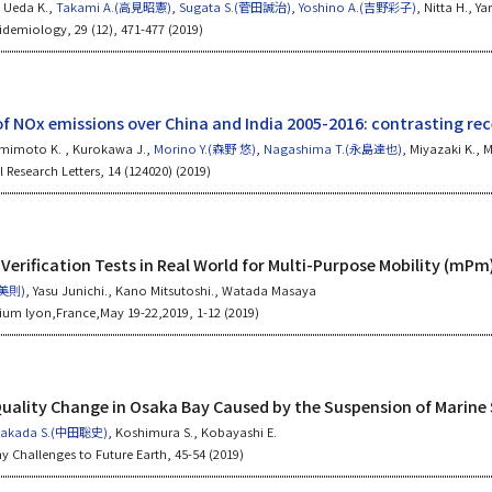
 Ueda K.,
Takami A.(高見昭憲)
,
Sugata S.(菅田誠治)
,
Yoshino A.(吉野彩子)
, Nitta H., Y
idemiology, 29 (12), 471-477 (2019)
of NOx emissions over China and India 2005-2016: contrasting re
Yumimoto K. , Kurokawa J.,
Morino Y.(森野 悠)
,
Nagashima T.(永島達也)
, Miyazaki K., M
Research Letters, 14 (124020) (2019)
- Verification Tests in Real World for Multi-Purpose Mobility (mPm)
藤美則)
, Yasu Junichi., Kano Mitsutoshi., Watada Masaya
um lyon,France,May 19-22,2019, 1-12 (2019)
Quality Change in Osaka Bay Caused by the Suspension of Marin
akada S.(中田聡史)
, Koshimura S., Kobayashi E.
Challenges to Future Earth, 45-54 (2019)