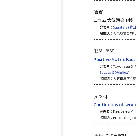
[書籍]
コラム 大気汚染予報
発表者：
Sugata S.(菅
掲載誌：
大気環境の事典, 1
[総説・解説]
Positive Matr
発表者：
Toyonaga S.
Sugata S.(菅田誠治)
掲載誌：
大気環境学会誌, 54
[その他]
Continuous observat
発表者：
Furushima Y.,
掲載誌：
Proceedings o
[査読付き 原著論文]