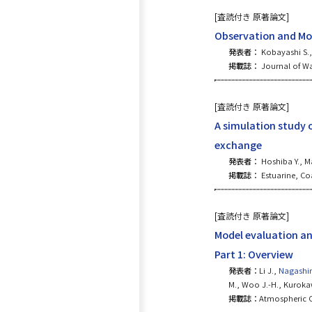
[査読付き 原著論文]
Observation and Mod
発表者：
Kobayashi S.
掲載誌：
Journal of Wa
[査読付き 原著論文]
A simulation study 
exchange
発表者：
Hoshiba Y., M
掲載誌：
Estuarine, Coa
[査読付き 原著論文]
Model evaluation and
Part 1: Overview
発表者：
Li J.,
Nagash
M., Woo J.-H., Kuroka
掲載誌：
Atmospheric C