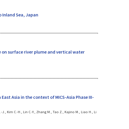
o Inland Sea, Japan
 on surface river plume and vertical water
East Asia in the context of MICS-Asia Phase III-
.-J., Kim C.-H., Lin C.-Y., Zhang M., Tao Z., Kajino M., Liao H., Li