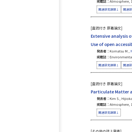
掲載誌：
Atmosphere, 1
関連研究課題１
関連研
[査読付き 原著論文]
Extensive analysis 
Use of open accessi
発表者：
Komatsu M.,
掲載誌：
Environmental 
関連研究課題１
関連研
[査読付き 原著論文]
Particulate Matter 
発表者：
Kim S., Hijioka
掲載誌：
Atmosphere, 1
関連研究課題１
[その他の誌上発表]