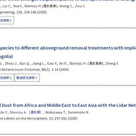
., Liu C., Xue Y., Shimizu H.(清水英幸), Wang C., Zou C.
ineering, 136, 134-140 (2019)
究課題２
species to different aboveground removal treatments with implic
golia)
Lai L., Zhou J., Sun Q., Jiang L., Gao Y., An P., Shimizu H. (清水英幸), Zheng Y.
s Botanicorum Poloniae, 88(1), 1-14 (2019)
究課題２
関連研究課題３
 Dust from Africa and Middle East to East Asia with the Lidar Ne
in Y.,
Shimizu A.（清水厚）
, Nishizawa T., Yumimoto K.
ine Letters on the Atmosphere, 15, 257-261 (2019)