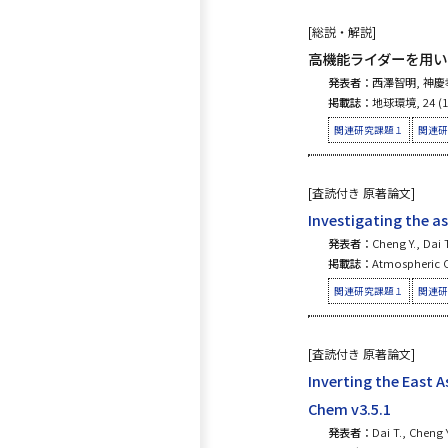
[総説・解説]
高機能ライダーを用い
発表者：
西澤智明, 神慶
掲載誌：
地球環境, 24 (1),
関連研究課題１
関連研
[査読付き 原著論文]
Investigating the a
発表者：
Cheng Y., Dai 
掲載誌：
Atmospheric C
関連研究課題１
関連研
[査読付き 原著論文]
Inverting the East 
Chem v3.5.1
発表者：
Dai T., Cheng 