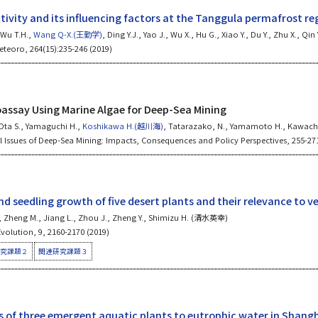
tivity and its influencing factors at the Tanggula permafrost re
, Wu T.H.,
Wang Q-X.(王勤学)
, Ding Y.J., Yao J., Wu X., Hu G., Xiao Y., Du Y., Zhu X., Qin 
eteoro, 264(15):235-246 (2019)
oassay Using Marine Algae for Deep-Sea Mining
 Ota S., Yamaguchi H.,
Koshikawa H.(越川海)
, Tatarazako, N., Yamamoto H., Kawach
 Issues of Deep-Sea Mining: Impacts, Consequences and Policy Perspectives, 255-27
d seedling growth of five desert plants and their relevance to v
L., Zheng M., Jiang L., Zhou J., Zheng Y., Shimizu H. (清水英幸)
volution, 9, 2160-2170 (2019)
究課題２
関連研究課題３
s of three emergent aquatic plants to eutrophic water in Shangha