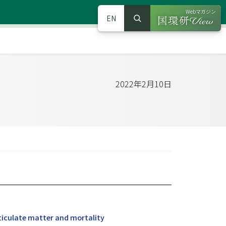
Webマガジン
EN
検索
（別ウインドウで
サイト内検索
2022年2月10日
ticulate matter and mortality