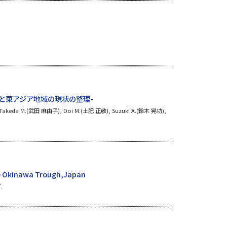
解析手法と東アジア地域の現状の整理-
Takeda M.(武田 麻由子), Doi M.(土肥 正敬), Suzuki A.(鈴木 晃功),
he Okinawa Trough,Japan
.