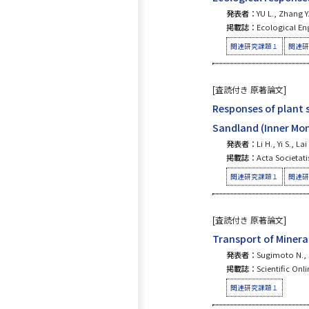
発表者：
YU L., Zhang Y
掲載誌：
Ecological Eng
関連研究課題１
関連研
[査読付き 原著論文]
Responses of plant 
Sandland (Inner Mon
発表者：
Li H., Yi S., 
掲載誌：
Acta Societati
関連研究課題１
関連研
[査読付き 原著論文]
Transport of Mineral
発表者：
Sugimoto N., J
掲載誌：
Scientific Onl
関連研究課題１