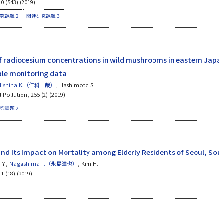
0 (543) (2019)
究課題２
関連研究課題３
of radiocesium concentrations in wild mushrooms in eastern Jap
ble monitoring data
Nishina K.（仁科一哉）
, Hashimoto S.
Pollution, 255 (2) (2019)
究課題２
and Its Impact on Mortality among Elderly Residents of Seoul, S
 Y.,
Nagashima T.（永島達也）
, Kim H.
1 (18) (2019)