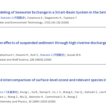
eling of Seawater Exchange in a Strait-Basin System in the Set
,
Nakada S.(中田聡史)
, Futamura A., Nagamoto K., Fujiwara T.
ter and Environment Technology, 17(3):141-152 (2019)
on effects of suspended sediment through high riverine discharge
atsumura Y., Hasumi H., Itoh S.,
Nakada S.(中田聡史)
, Suzuki W.K.
stal and Shelf Science, 228:106352 (2019)
 intercomparison of surface-level ozone and relevant species in 
ima T.(永島達也)
, Kong L., Ge B., Yamaji K., Fu J. S., Wang X., Fan Q., Itahashi S., Lee H
wa J., Wang Z., Wu Q., Akimoto H., Carmichael G. R., Wang Z.
hemistry and Physics, 19:12993-13015 (2019)