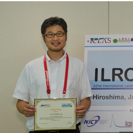
2026年8月5日
受賞
受賞のお知らせ～ 神 慶孝 主任研究員が
International Coordination Group on Laser
Atmospheric Studies (ICLAS)よりILRC32
Inaba Prizeを受賞
地球システム領域