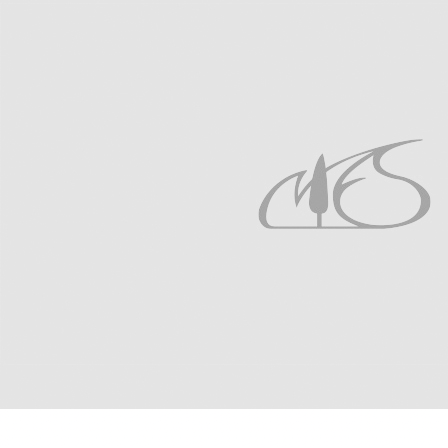
沖縄県内における高病原性鳥インフルエンザの
検査に関する連携協定書の締結について（お知
らせ）
環境省沖縄奄美自然環境事務所、一般財団法人沖縄美ら
島財団及び国立研究開発法人 国立環境研究所は「沖縄県
内における高病原性鳥インフルエンザの検査に関する連
携協定書」を令和８年７月１日に締結いたしました。
生物多様性領域
自然共生分野
生物多様性
2026年7月31日
お知らせ