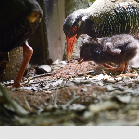
（別ウインドウで開きま
【国環研View DEEP】
生物多様性領域
生物多様性
（別ウインドウで開きます）
2026年7月31日
報道発表
お知らせ