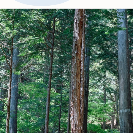
（別ウインドウで開きます）
2026年8月4日
お知らせ
適応策インタビューの記事を更新しました【A-
（別ウインドウで開きます）
PLAT】
気候変動適応センター
気候変動分野
気候変動適応