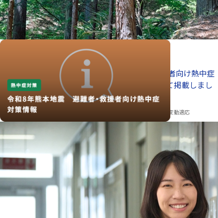
（別ウインドウで開きます）
2026年8月4日
お知らせ
令和8年熊本地震 避難者・救援者向け熱中症
対策情報をA-PLATが取りまとめて掲載しまし
（別ウインドウで開きます）
た
気候変動適応センター
気候変動分野
気候変動適応
（別ウインドウで開きます）
2026年8月4日
受賞
受賞のお知らせ～ HE Ziyan 特別研究員がThe
International Society for Industrial Ecology
よりBest Poster Prize at the ISIE Socio-
Economic Metabolism Conferenceを受賞
資源循環領域