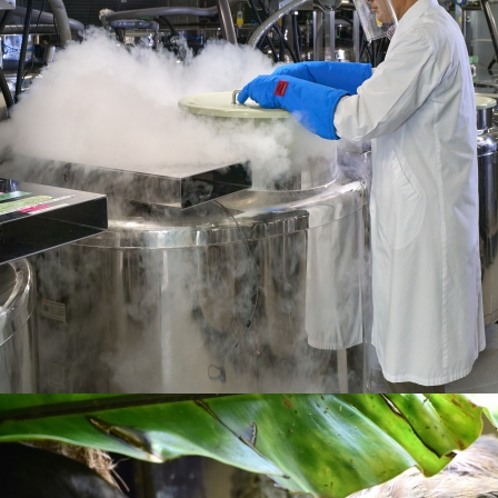
生物多様性領域
生物多様性
（別ウインドウで開きます）
2026年7月31日
お知らせ
ヤンバルクイナ、絶滅の淵から20年 保全現
場で生物多様性研究は何ができるか【後編】