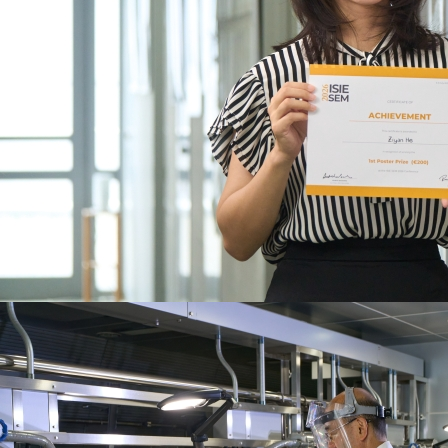
2026年7月31日
お知らせ
ヤンバルクイナ、絶滅の淵から20年 保全現
場で生物多様性研究は何ができるか【前編】
（別ウインドウで開きま
【国環研View DEEP】