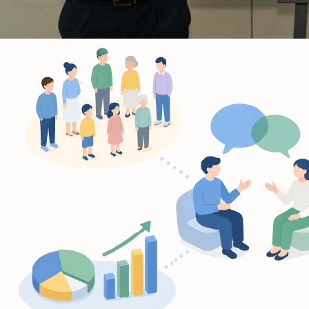
2026年8月4日
お知らせ
「対話で社会が変わるかもしれない？」記事を
公開しました【FRECC+（フレックプラス）】
福島地域協働研究拠点
地域協働/社会協働分野
災害環境
環境と社会