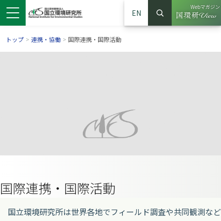
Webマガジン
EN
検索
（別ウイン
サイト内検索
トップ
>
連携・協働
>
国際連携・国際活動
ンドウで開きます）
ウインドウで開きます）
別ウインドウで開きます）
国際連携・国際活動
国立環境研究所は世界各地でフィールド調査や共同観測など