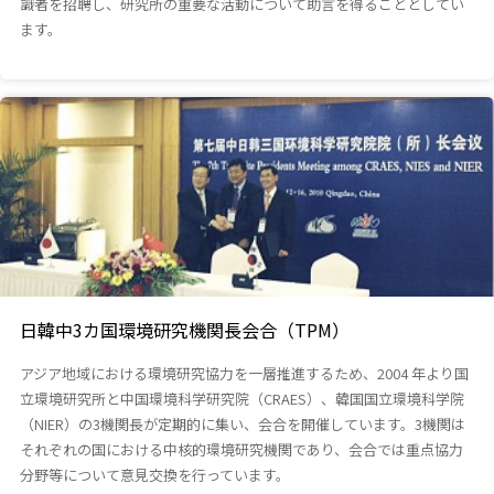
識者を招聘し、研究所の重要な活動について助言を得ることとしてい
ます。
日韓中3カ国環境研究機関長会合（TPM）
アジア地域における環境研究協力を一層推進するため、2004 年より国
立環境研究所と中国環境科学研究院（CRAES）、韓国国立環境科学院
（NIER）の3機関長が定期的に集い、会合を開催しています。3機関は
それぞれの国における中核的環境研究機関であり、会合では重点協力
分野等について意見交換を行っています。