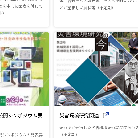
等、各省庁への報告書、その他記録に残す
のを中心に図表を付して
とが望ましい資料等（不定期）
期）
 公開シンポジウム要
災害環境研究関連
研究所が発行した災害環境研究に関するも
（不定期）
開シンポジウムの発表要