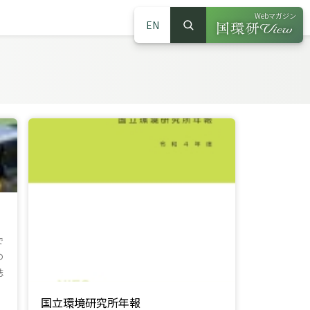
Webマガジン
EN
検索
（別ウインドウで
サイト内検索
で
の
誌
国立環境研究所年報