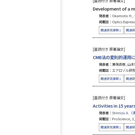
[査読付き 原著論文]
Development of a mu
発表者：
Okamoto H.,
掲載誌：
Optics Express,
関連研究課題１
関連研
[査読付き 原著論文]
CMB法の変則的運用に
発表者：
兼保直樹, 山本
掲載誌：
エアロゾル研究, 31 
関連研究課題１
関連研
[査読付き 原著論文]
Activities in 15 yea
発表者：
Shimizu A.
掲載誌：
ProScience, 3,
関連研究課題１
関連研