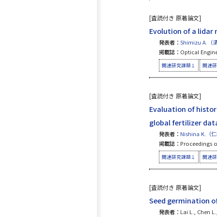
[査読付き 原著論文]
Evolution of a lidar
発表者：
Shimizu A.
掲載誌：
Optical Engine
関連研究課題１
関連研
[査読付き 原著論文]
Evaluation of histo
global fertilizer da
発表者：
Nishina K.
掲載誌：
Proceedings of
関連研究課題１
関連研
[査読付き 原著論文]
Seed germination of
発表者：
Lai L., Chen L