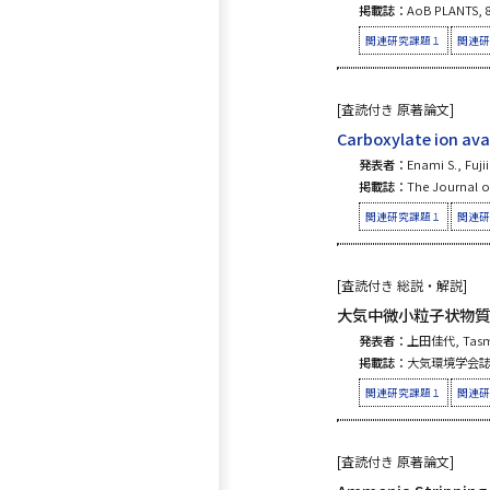
掲載誌：
AoB PLANTS, 8
関連研究課題１
関連研
[査読付き 原著論文]
Carboxylate ion avai
発表者：
Enami S., Fuji
掲載誌：
The Journal of
関連研究課題１
関連研
[査読付き 総説・解説]
大気中微小粒子状物質
発表者：
上田佳代, Tasmi
掲載誌：
大気環境学会誌, 51 
関連研究課題１
関連研
[査読付き 原著論文]