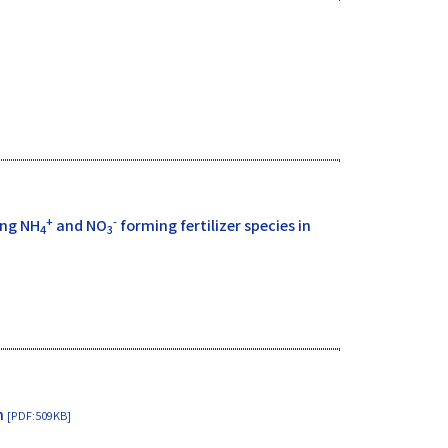
+
-
ing NH
and NO
forming fertilizer species in
4
3
n
[PDF:509KB]