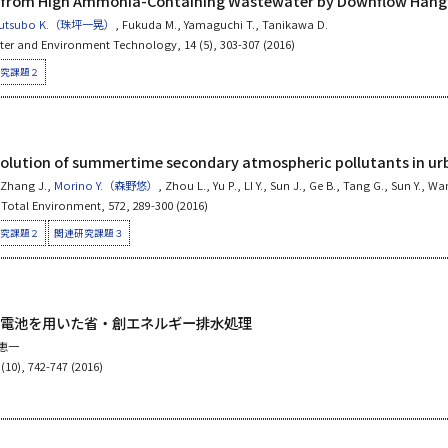
 from High Ammonia-Containing Wastewater by Downflow Hangi
yutsubo K.（珠坪一晃）
, Fukuda M., Yamaguchi T., Tanikawa D.
ter and Environment Technology, 14 (5), 303-307 (2016)
究課題２
volution of summertime secondary atmospheric pollutants in urb
 Zhang J.,
Morino Y.（森野悠）
, Zhou L., Yu P., LI Y., Sun J., Ge B., Tang G., Sun Y., Wa
 Total Environment, 572, 289-300 (2016)
究課題２
関連研究課題３
電池を用いた省・創エネルギー排水処理
田恵一
0), 742-747 (2016)