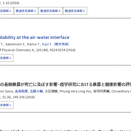
, 1-10 (2016)
究課題２
関連研究課題３
関連研究課題４
関連研究課題５
lability at the air-water interface
i T., Sakamoto Y., Hama T.,
Kajii Y.（梶井克純）
 Physical Chemistry A, 120 (46), 9224-9234 (2016)
究課題２
の長期暴露が死亡に及ぼす影響 -疫学研究における暴露と健康影響の評
n Saira,
高見昭憲
,
五藤大輔
, 大石瑞樹, Phung Vera Ling Hui, 安河内秀輔, Chowdhury P
(6), 245-256 (2016)
究課題２