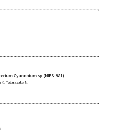
cterium Cyanobium sp.(NIES-981)
e Y., Tatarazako N.
和