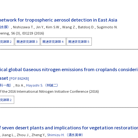
 network for tropospheric aerosol detection in East Asia
（清水厚）
, Nishizawa T., Jin Y., Kim S.W., Wang Z., Batdorj D., Sugimoto N.
ering, 56 (3), 031219 (2016)
究課題２
関連研究課題３
関連研究課題４
関連研究課題５
rical global Gaseous nitrogen emissions from croplands consider
taset
[PDF:862KB]
（仁科一哉）
, Ito A.,
Hayashi S.（林誠二）
 the 2016 International Nitrogen Initiative Conference (2016)
究課題２
 seven desert plants and implications for vegetation restoratio
., Jiang L., Zhou J., Zheng Y.,
Shimizu H.（清水英幸）