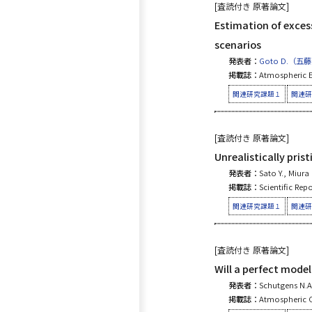
[査読付き 原著論文]
Estimation of exces
scenarios
発表者：
Goto D.（五
掲載誌：
Atmospheric E
関連研究課題１
関連研
[査読付き 原著論文]
Unrealistically pris
発表者：
Sato Y., Miura 
掲載誌：
Scientific Repo
関連研究課題１
関連研
[査読付き 原著論文]
Will a perfect mode
発表者：
Schutgens N.A.
掲載誌：
Atmospheric C