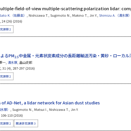
ltiple-field-of-view multiple-scattering polarization lidar: com
Sato K.（佐藤圭）
, Nishizawa T., Sugimoto N., Makino T., Jin Y.,
Shimizu A.（清水厚
 24 (26) (2016)
究課題２
よるPM
中金属・元素状炭素成分の長距離輸送汚染・黄砂・ローカル
2.5
重一,
清水厚
, 畠山史郎
(4), 287-297 (2016)
究課題２
rs of AD-Net, a lidar network for Asian dust studies
（清水厚）
, Sugimoto N., Matsui I., Nishizawa T., Jin Y.
 106-110 (2016)
究課題２
関連研究課題３