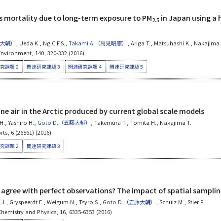
s mortality due to long-term exposure to PM
in Japan using a 
2.5
藤大輔）
, Ueda K., Ng C.F.S.,
Takami A.（高見昭憲）
, Ariga T., Matsuhashi K., Nakajima 
nvironment, 140, 320-332 (2016)
究課題２
関連研究課題３
関連研究課題４
関連研究課題５
tine air in the Arctic produced by current global scale models
H., Yashiro H.,
Goto D.（五藤大輔）
, Takemura T., Tomita H., Nakajima T.
rts, 6 (26561) (2016)
究課題２
関連研究課題３
l agree with perfect observations? The impact of spatial sampli
J., Gryspeerdt E., Weigum N., Tsyro S.,
Goto D.（五藤大輔）
, Schulz M., Stier P.
hemistry and Physics, 16, 6335-6353 (2016)