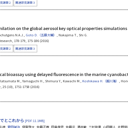
究課題２
関連研究課題３
milation on the global aerosol key optical properties simulations
 Schutgens N.A.J.,
Goto D.（五藤大輔）
, Nakajima T., Shi G.
esearch, 178-179, 175-186 (2016)
究課題２
関連研究課題３
cal bioassay using delayed fluorescence in the marine cyanoba
 Katsumata M., Yamaguchi H., Shimura Y., Kawachi M.,
Koshikawa H.（越川海）
, Hori
 25 (10), 1751-1758 (2016)
でとこれから
[PDF:11.1MB]
弘徳,
菅田誠治
, 伊賀啓太, 佐藤正樹, 田島俊彦, 佐藤元, 酒井敏, 三村和男, 山田朋人, 北野慈