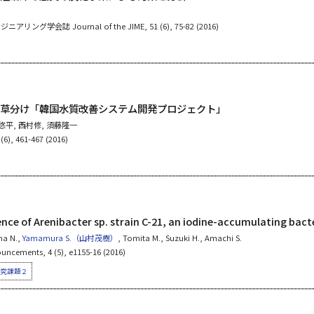
ング学会誌 Journal of the JIME, 51 (6), 75-82 (2016)
草分け「韓国水質改善システム開発プロジェクト」
森悠平, 西村修, 須藤隆一
), 461-467 (2016)
ce of Arenibacter sp. strain C-21, an iodine-accumulating bact
ma N.,
Yamamura S.（山村茂樹）
, Tomita M., Suzuki H., Amachi S.
cements, 4 (5), e1155-16 (2016)
究課題２