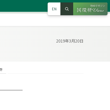
Webマガジン
EN
検索
（別ウインドウで
サイト内検索
2019年3月20日
許