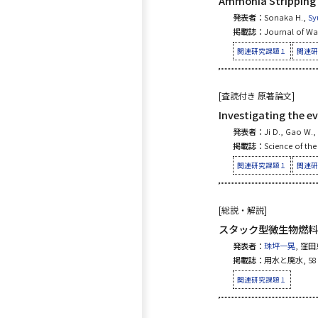
Ammonia Stripping
発表者：
Sonaka H.,
S
掲載誌：
Journal of Wa
関連研究課題１
関連研
[査読付き 原著論文]
Investigating the e
発表者：
Ji D., Gao W.,
掲載誌：
Science of the
関連研究課題１
関連研
[総説・解説]
スタック型微生物燃料
発表者：
珠坪一晃
, 窪
掲載誌：
用水と廃水, 58 (1
関連研究課題１