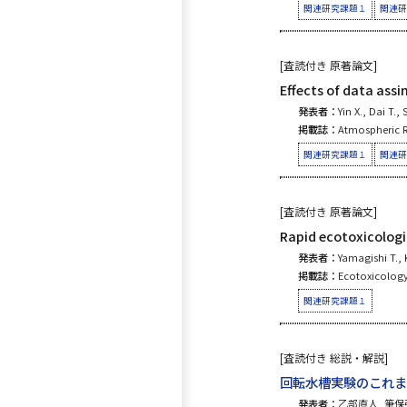
関連研究課題１
関連研
[査読付き 原著論文]
Effects of data assi
発表者：
Yin X., Dai T.,
掲載誌：
Atmospheric R
関連研究課題１
関連研
[査読付き 原著論文]
Rapid ecotoxicologi
発表者：
Yamagishi T.,
掲載誌：
Ecotoxicology,
関連研究課題１
[査読付き 総説・解説]
回転水槽実験のこれま
発表者：
乙部直人, 筆保