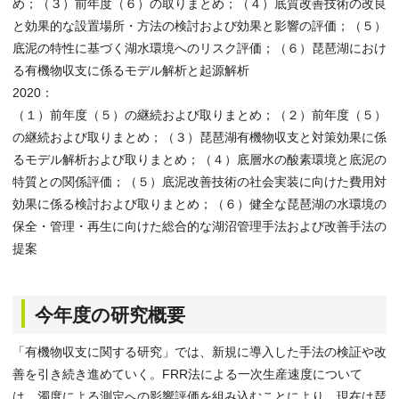
め；（３）前年度（６）の取りまとめ；（４）底質改善技術の改良
と効果的な設置場所・方法の検討および効果と影響の評価；（５）
底泥の特性に基づく湖水環境へのリスク評価；（６）琵琶湖におけ
る有機物収支に係るモデル解析と起源解析
2020：
（１）前年度（５）の継続および取りまとめ；（２）前年度（５）
の継続および取りまとめ；（３）琵琶湖有機物収支と対策効果に係
るモデル解析および取りまとめ；（４）底層水の酸素環境と底泥の
特質との関係評価；（５）底泥改善技術の社会実装に向けた費用対
効果に係る検討および取りまとめ；（６）健全な琵琶湖の水環境の
保全・管理・再生に向けた総合的な湖沼管理手法および改善手法の
提案
今年度の研究概要
「有機物収支に関する研究」では、新規に導入した手法の検証や改
善を引き続き進めていく。FRR法による一次生産速度について
は、濁度による測定への影響評価を組み込むことにより、現在は琵