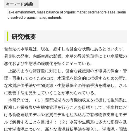
キーワード(英語)
lake environment, mass balance of organic matter, sediment release, sedim
dissolved organic matter, nutrients
研究概要
琵琶湖の水環境は、現在、必ずしも健全な状態にあるとはいえず、
異臭味の発生、内部生産の影響、水草の異常繁茂等により水環境の
悪化および生態系の脆弱化を招くに至っている。
上記のような諸課題に対応し、健全な琵琶湖の水環境の保全・管
理・再生してゆくためには、水環境を総合的に把握するための新た
な水質評価手法や生物資源・生態系保全の評価手法を構築し、され
に改善手法を見出していくことが求められている。
本研究では、（１）琵琶湖湖内の有機物収支を把握して生態系に
配慮した栄養塩や有機物管理を行うことを目標として、湖水柱にお
ける食物連鎖モデルや底質モデルを組み込んで有機物収支当をモデ
ルで解析することを目指す；（２）水質や生態系に多大な影響を及
ぼす湖底泥について、新たな底泥解析手法を導入し、湖底泥・間隙