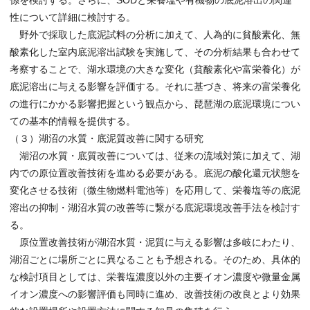
係を検討する。さらに、SODと栄養塩や有機物の底泥溶出の関連
性について詳細に検討する。
野外で採取した底泥試料の分析に加えて、人為的に貧酸素化、無
酸素化した室内底泥溶出試験を実施して、その分析結果も合わせて
考察することで、湖水環境の大きな変化（貧酸素化や富栄養化）が
底泥溶出に与える影響を評価する。それに基づき、将来の富栄養化
の進行にかかる影響把握という観点から、琵琶湖の底泥環境につい
ての基本的情報を提供する。
（３）湖沼の水質・底泥質改善に関する研究
湖沼の水質・底質改善については、従来の流域対策に加えて、湖
内での原位置改善技術を進める必要がある。底泥の酸化還元状態を
変化させる技術（微生物燃料電池等）を応用して、栄養塩等の底泥
溶出の抑制・湖沼水質の改善等に繋がる底泥環境改善手法を検討す
る。
原位置改善技術が湖沼水質・泥質に与える影響は多岐にわたり、
湖沼ごとに場所ごとに異なることも予想される。そのため、具体的
な検討項目としては、栄養塩濃度以外の主要イオン濃度や微量金属
イオン濃度への影響評価も同時に進め、改善技術の改良とより効果