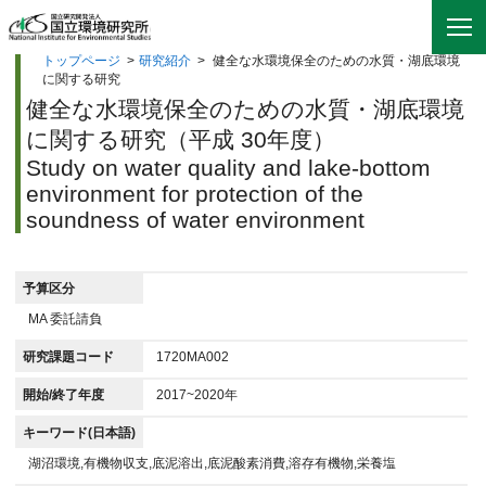
トップページ
>
研究紹介
>
健全な水環境保全のための水質・湖底環境
に関する研究
健全な水環境保全のための水質・湖底環境
に関する研究（平成 30年度）
Study on water quality and lake-bottom
environment for protection of the
soundness of water environment
予算区分
MA 委託請負
研究課題コード
1720MA002
開始/終了年度
2017~2020年
キーワード(日本語)
湖沼環境,有機物収支,底泥溶出,底泥酸素消費,溶存有機物,栄養塩