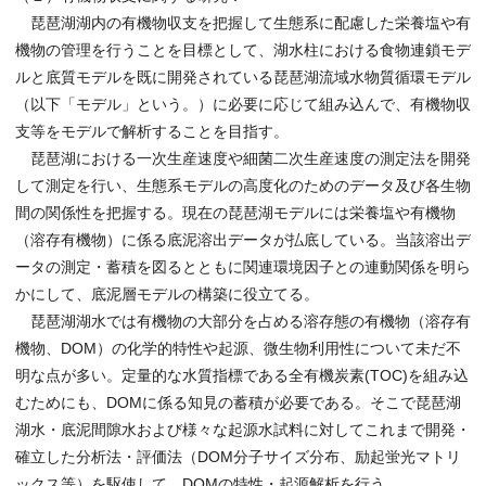
琵琶湖湖内の有機物収支を把握して生態系に配慮した栄養塩や有
機物の管理を行うことを目標として、湖水柱における食物連鎖モデ
ルと底質モデルを既に開発されている琵琶湖流域水物質循環モデル
（以下「モデル」という。）に必要に応じて組み込んで、有機物収
支等をモデルで解析することを目指す。
琵琶湖における一次生産速度や細菌二次生産速度の測定法を開発
して測定を行い、生態系モデルの高度化のためのデータ及び各生物
間の関係性を把握する。現在の琵琶湖モデルには栄養塩や有機物
（溶存有機物）に係る底泥溶出データが払底している。当該溶出デ
ータの測定・蓄積を図るとともに関連環境因子との連動関係を明ら
かにして、底泥層モデルの構築に役立てる。
琵琶湖湖水では有機物の大部分を占める溶存態の有機物（溶存有
機物、DOM）の化学的特性や起源、微生物利用性について未だ不
明な点が多い。定量的な水質指標である全有機炭素(TOC)を組み込
むためにも、DOMに係る知見の蓄積が必要である。そこで琵琶湖
湖水・底泥間隙水および様々な起源水試料に対してこれまで開発・
確立した分析法・評価法（DOM分子サイズ分布、励起蛍光マトリ
ックス等）を駆使して、DOMの特性・起源解析を行う。