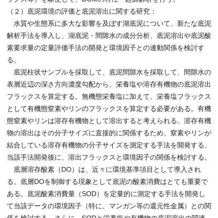
（２）底泥環境の評価と底泥溶出に関する研究：
水質や生態系に多大な影響を及ぼす湖底泥について、新たな底泥
解析手法を導入し、湖底泥・間隙水の成分分析、底泥溶出や底泥酸
素要求量の定量評価手法の開発と環境因子との連動関係を検討す
る。
底泥柱状サンプルを採取して、底泥間隙水を採取して、間隙水の
表層近辺の深さ方向濃度勾配から、栄養塩や溶存有機物の底泥溶出
フラックスを算定する。無機態栄養塩に加えて、栄養塩フラックス
として有機態窒素やリンのフラックスを算定する必要がある。有機
態窒素やリンは溶存有機物として溶出すると考えられる。溶存有機
物の溶出はその分子サイズに直接的に関係するため、窒素やリンが
結合している溶存有機物の分子サイズを測定する手法を開発する。
当該手法開発後に、溶出フラックスと環境因子の関係を検討する。
底層溶存酸素（DO）は、近々に環境基準項目として導入され
る。底層DOを制御する現象として底泥の酸素消費はとても重要で
ある。底泥酸素消費量（SOD）を定量的に測定する手法を開発し
て当該データの環境因子（特に、マンガン等の還元性金属）との関