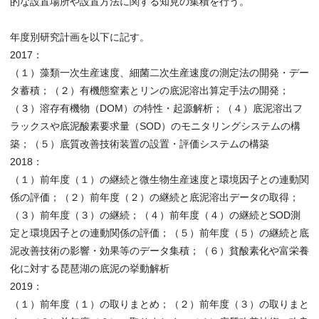
的な設置場所や設置方法に関する知見の集積を行う。
年度別研究計画を以下に記す。
2017：
（１）藻類一次生産速度、細菌二次生産速度の測定法の開発・デー
タ蓄積；（２）有機態窒素とリンの底泥溶出算定手法の開発；
（３）溶存有機物（DOM）の特性・起源解析；（４）底泥溶出フ
ラックスや底泥酸素要求量（SOD）のモニタリングシステムの構
築；（５）底質改善技術装置の設置・評価システムの構築
2018：
（１）前年度（１）の継続と微生物生産速度と環境因子との連動関
係の評価；（２）前年度（２）の継続と底泥溶出データの取得；
（３）前年度（３）の継続；（４）前年度（４）の継続とSOD測
定と環境因子との連動関係の評価；（５）前年度（５）の継続と底
泥改善技術の影響・効果等のデータ集積；（６）貧酸素化や富栄養
化に対する琵琶湖の底泥の挙動解析
2019：
（１）前年度（１）の取りまとめ；（２）前年度（３）の取りまと