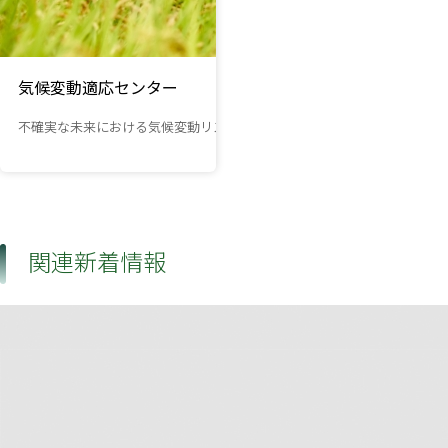
気候変動適応センター
不確実な未来における気候変動リスクへの対策、気候変動適応の推進に貢
関連新着情報
NEW
2026年7月24日
植物の光合成と蒸散を記述する標準モデルの
30年来の数学的問題を解決
— 生物学的・物理的に意味のある解は常に一
つであることを証明 —
地球環境
気候変動適応