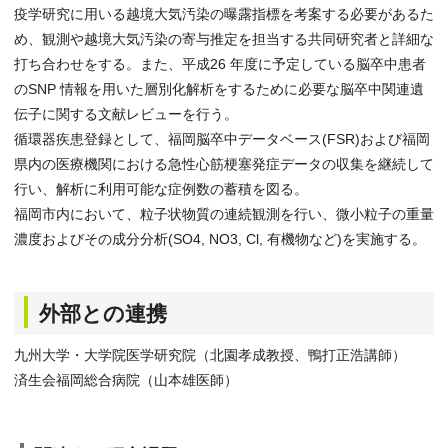
疫学研究に用いる越境大気汚染の曝露指標を考案する必要があるた
め、観測や越境大気汚染の寄与推定を担当する共同研究者と詳細な
打ち合わせをする。また、平成26 年度に予定している脳卒中患者
のSNP 情報を用いた層別化解析をするために必要な脳卒中関連遺
伝子に関する文献レビューを行う。
循環器疾患登録として、福岡脳卒中データベース(FSR)および福岡
県内の医療機関における急性心筋梗塞発症データの収集を継続して
行い、解析に利用可能な症例数の蓄積を図る。
福岡市内において、粒子状物質の連続観測を行い、微小粒子の重量
濃度およびその成分分析(SO4, NO3, Cl, 有機物など)を実施する。
外部との連携
九州大学・大学院医学研究院（北園孝成教授、鴨打正浩講師）
済生会福岡総合病院（山本雄医師）