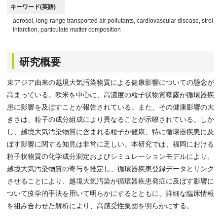
キーワード(英語)
aerosol, long-range transported air pollutants, cardiovascular disease, stroke
infarction, particulate matter composition
研究概要
東アジア由来の越境大気汚染物質による健康影響についての懸念が
高まっている。欧米を中心に、高濃度の粒子状物質曝露が循環器疾
患に影響を及ぼすことが報告されている。また、その健康影響の大
きさは、粒子の成分組成により異なることが示唆されている。しか
し、越境大気汚染物質に含まれる粒子が健康、特に循環器疾患に及
ぼす影響に関する知見は非常に乏しい。本研究では、福岡における
粒子状物質の化学成分測定およびシミュレーションモデルにより、
越境大気汚染物質の寄与を推定し、循環器疾患登録データとリンク
させることにより、越境大気汚染が循環器疾患発症に及ぼす影響に
ついて疫学的手法を用いて明らかにするとともに、詳細な臨床情報
を組み合わせた解析により、高感受性集団を明らかにする。