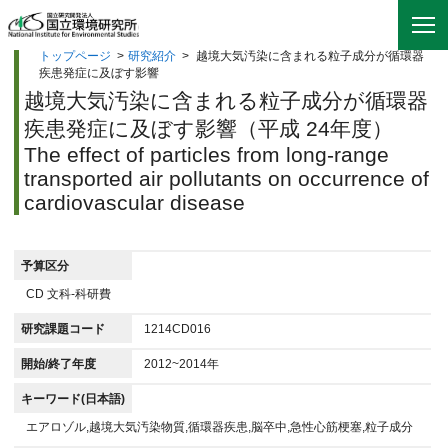
トップページ
>
研究紹介
>
越境大気汚染に含まれる粒子成分が循環器
疾患発症に及ぼす影響
越境大気汚染に含まれる粒子成分が循環器
疾患発症に及ぼす影響（平成 24年度）
The effect of particles from long-range
transported air pollutants on occurrence of
cardiovascular disease
予算区分
CD 文科-科研費
研究課題コード
1214CD016
開始/終了年度
2012~2014年
キーワード(日本語)
エアロゾル,越境大気汚染物質,循環器疾患,脳卒中,急性心筋梗塞,粒子成分