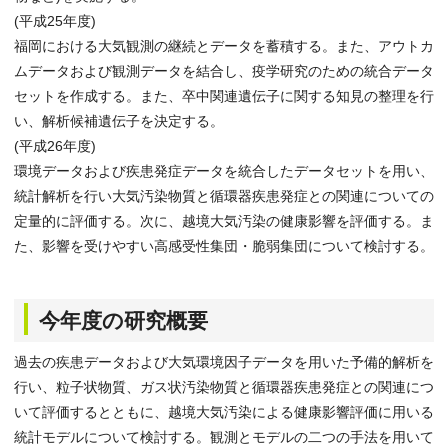
(平成25年度)
福岡における大気観測の継続とデータを蓄積する。また、アウトカ
ムデータおよび観測データを結合し、疫学研究のための統合データ
セットを作成する。また、卒中関連遺伝子に関する知見の整理を行
い、解析候補遺伝子を決定する。
(平成26年度)
環境データおよび疾患発症データを統合したデータセットを用い、
統計解析を行い大気汚染物質と循環器疾患発症との関連についての
定量的に評価する。次に、越境大気汚染の健康影響を評価する。ま
た、影響を受けやすい高感受性集団・脆弱集団について検討する。
今年度の研究概要
過去の疾患データおよび大気環境因子データを用いた予備的解析を
行い、粒子状物質、ガス状汚染物質と循環器疾患発症との関連につ
いて評価するとともに、越境大気汚染による健康影響評価に用いる
統計モデルについて検討する。観測とモデルの二つの手法を用いて