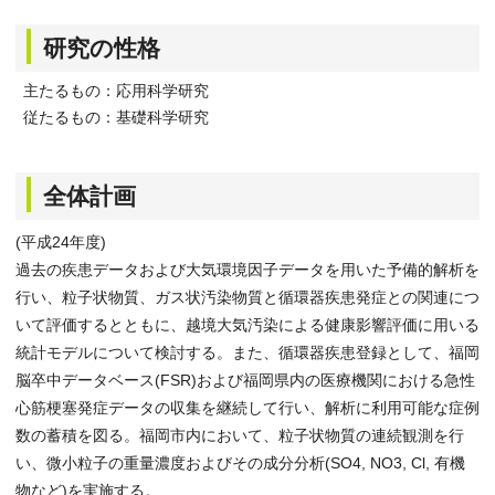
研究の性格
主たるもの：応用科学研究
従たるもの：基礎科学研究
全体計画
(平成24年度)
過去の疾患データおよび大気環境因子データを用いた予備的解析を
行い、粒子状物質、ガス状汚染物質と循環器疾患発症との関連につ
いて評価するとともに、越境大気汚染による健康影響評価に用いる
統計モデルについて検討する。また、循環器疾患登録として、福岡
脳卒中データベース(FSR)および福岡県内の医療機関における急性
心筋梗塞発症データの収集を継続して行い、解析に利用可能な症例
数の蓄積を図る。福岡市内において、粒子状物質の連続観測を行
い、微小粒子の重量濃度およびその成分分析(SO4, NO3, Cl, 有機
物など)を実施する。