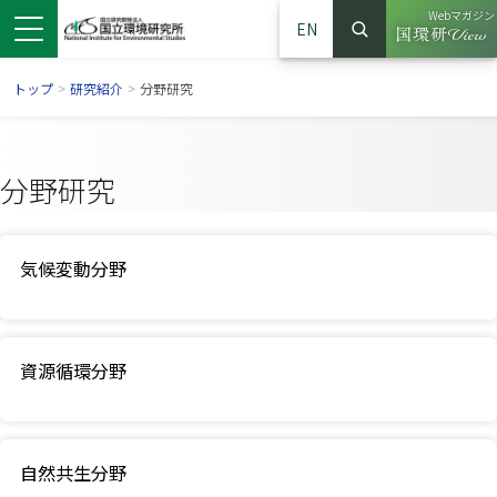
Webマガジン
EN
検索
（別ウイン
サイト内検索
トップ
>
研究紹介
>
分野研究
分野研究
気候変動分野
資源循環分野
ンドウで開きます）
ウインドウで開きます）
別ウインドウで開きます）
自然共生分野