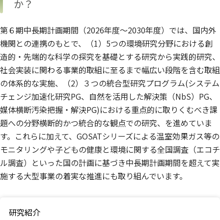
か？
第６期中長期計画期間（2026年度〜2030年度）では、国内外
機関との連携のもとで、（1）5つの環境研究分野における創
造的・先端的な科学の探究を基礎とする研究から実践的研究、
社会実装に関わる事業的取組に至るまで幅広い段階を含む取組
の体系的な実施、（2）３つの統合型研究プログラム(システム
チェンジ加速化研究PG、自然を活用した解決策（NbS）PG、
媒体横断汚染把握・解決PG)における重点的に取りくむべき課
題への分野横断的かつ統合的な観点での研究、を進めていま
す。これらに加えて、GOSATシリーズによる温室効果ガス等の
モニタリングや子どもの健康と環境に関する全国調査（エコチ
ル調査）といった国の計画に基づき中長期計画期間を超えて実
施する大型事業の着実な推進にも取り組んでいます。
研究紹介