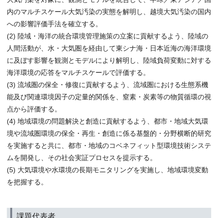
内のマルチスケール大気汚染の実態を解明し、越境大気汚染の国内
への影響評価手法を確立する。
(2) 陸域・海洋の統合環境管理施策の立案に貢献するよう、陸域の
人間活動が、水・大気圏を経由して東シナ海・日本近海の海洋環境
に及ぼす影響を観測とモデルにより解明し、陸域負荷変動に対する
海洋環境の応答をマルチスケールで評価する。
(3) 流域圏の保全・修復に貢献するよう、流域圏における生態系機
能及び関連環境因子の定量的関係を、窒素・炭素等の物質循環の視
点から評価する。
(4) 地域環境の問題解決と創造に貢献するよう、都市・地域大気環
境や流域圏環境の保全・再生・創造に係る基盤的・分野横断的研究
を実施すると共に、都市・地域のコベネフィット型環境技術システ
ムを開発し、その社会実証プロセスを提示する。
(5) 大気環境や水環境の長期モニタリングを実施し、地域環境変動
を把握する。
課題代表者