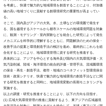
を考慮し、快適で魅力的な地域環境を創造することにより、付加価
値の高い地域づくりに貢献する創環境研究の重要性が高まってい
る。
そこで、国内及びアジアの大気、水、土壌などの環境圏で発生す
る、国を越境するスケールから都市スケールの地域環境問題を対象
に、観測・モデリング・室内実験などを統合した研究によって発生
メカニズムを科学的に理解するとともに、問題解決のための保全・
改善手法の提案と環境創造手法の検討を進め、最終的にこれらを総
合化することにより、地域環境管理に資する研究を推進する。
具体的には、アジアを中心とする海外及び国内の大気環境評価・大
気汚染削減、陸域・海洋環境の統合的評価・管理手法、流域圏環境
の保全・再生・創造手法、都市・地域のコベネフィット型環境保全
技術・政策シナリオ、快適で魅力的な地域環境の創造手法などに関
する研究を推進すると同時に、地域環境変動の長期モニタリングを
実施する。
以上の調査・研究を推進することにより、以下の方向を目指す。
(1) 広域大気環境管理の推進に貢献するよう、東アジアの広域越境
大気汚染を対象に、観測とモデルを統合して、半球／東アジア／国