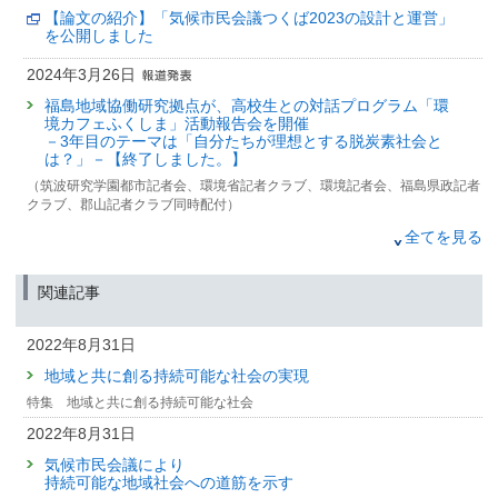
【論文の紹介】「気候市民会議つくば2023の設計と運営」
を公開しました
2024年3月26日
福島地域協働研究拠点が、高校生との対話プログラム「環
境カフェふくしま」活動報告会を開催
－3年目のテーマは「自分たちが理想とする脱炭素社会と
は？」－【終了しました。】
（筑波研究学園都市記者会、環境省記者クラブ、環境記者会、福島県政記者
クラブ、郡山記者クラブ同時配付）
2023年10月2日
全てを見る
サーキュラーエコノミー（循環経済）の取り組みを事前評
価する消費者行動シミュレーションモデルを開発
関連記事
（筑波研究学園都市記者会、環境省記者クラブ、環境記者会、文部科学記者
会、科学記者会、大学記者会（東京大学）同時配付）
2022年8月31日
2023年1月29日
地域と共に創る持続可能な社会の実現
国立環境研究所出前講座・三島町町民講座
特集 地域と共に創る持続可能な社会
「奥会津におけるゼロカーボンとこれからの山づくり」の
開催【終了しました】
2022年8月31日
（筑波研究学園都市記者会、福島県政記者クラブ、郡山記者クラブ、環境省
気候市民会議により
記者クラブ同時配付）
持続可能な地域社会への道筋を示す