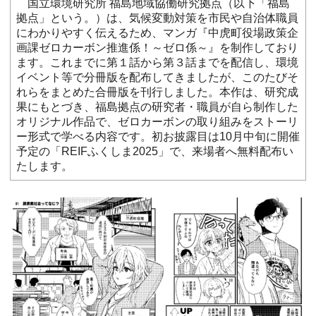
国立環境研究所 福島地域協働研究拠点（以下「福島
拠点」という。）は、気候変動対策を市民や自治体職員
にわかりやすく伝えるため、マンガ『中虎町役場政策企
画課ゼロカーボン推進係！～ゼロ係～』を制作しており
ます。これまでに第１話から第３話までを配信し、環境
イベント等で分冊版を配布してきましたが、このたびそ
れらをまとめた合冊版を刊行しました。本作は、研究成
果にもとづき、福島拠点の研究者・職員が自ら制作した
オリジナル作品で、ゼロカーボンの取り組みをストーリ
ー形式で学べる内容です。初お披露目は10月中旬に開催
予定の「REIFふくしま2025」で、来場者へ無料配布い
たします。