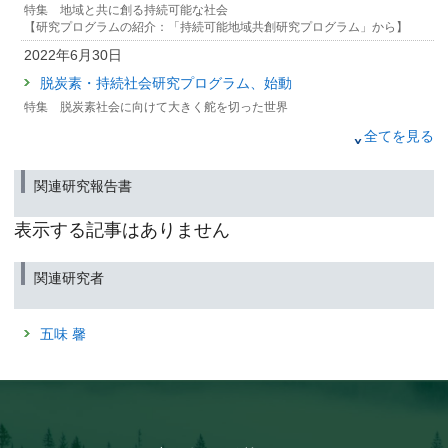
2022年12月1日
特集 地域と共に創る持続可能な社会
【研究プログラムの紹介：「持続可能地域共創研究プログラム」から】
西岡秀三先生『KYOTO地球環境の殿堂』入り記念講演会
日本における地球環境研究の発展〜これまでとこれか
2022年6月30日
ら〜 開催のお知らせ【終了しました】
脱炭素・持続社会研究プログラム、始動
2022年8月31日
特集 脱炭素社会に向けて大きく舵を切った世界
個人のカーボンフットプリントを可視化し
2021年6月30日
全てを見る
脱炭素ライフスタイルの選択肢を提案する
プラットフォームを共同開発
人と社会と環境－社会システム領域の概要
（筑波研究学園都市記者会、環境省記者クラブ、環境記者会同時配付）
関連研究報告書
【社会システム領域の紹介】
2022年8月23日
表示する記事はありません
中国のカーボンニュートラル実現に向けた運輸部門の脱炭
素化への道筋の策定
関連研究者
（文部科学記者会、科学記者会、広島大学関係報道機関、筑波研究学園都市
記者会、環境問題研究会、環境省記者クラブ同時配布）
2022年3月29日
五味 馨
脱炭素化技術の社会的影響を評価する枠組を開発
～諸分野を牽引する「フロントランナー」と技術の専門家
による連続対話を通じて～
（北海道教育庁記者クラブ，筑波研究学園都市記者会，文部科学記者会，環
境省記者クラブ，科学記者会，環境記者会同時配付）