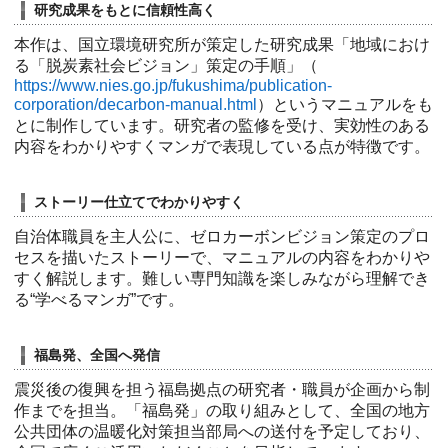
研究成果をもとに信頼性高く
本作は、国立環境研究所が策定した研究成果「地域におけ
る「脱炭素社会ビジョン」策定の手順」（
https://www.nies.go.jp/fukushima/publication-
corporation/decarbon-manual.html
）というマニュアルをも
とに制作しています。研究者の監修を受け、実効性のある
内容をわかりやすくマンガで表現している点が特徴です。
ストーリー仕立てでわかりやすく
自治体職員を主人公に、ゼロカーボンビジョン策定のプロ
セスを描いたストーリーで、マニュアルの内容をわかりや
すく解説します。難しい専門知識を楽しみながら理解でき
る“学べるマンガ”です。
福島発、全国へ発信
震災後の復興を担う福島拠点の研究者・職員が企画から制
作までを担当。「福島発」の取り組みとして、全国の地方
公共団体の温暖化対策担当部局への送付を予定しており、