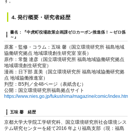
す。
4. 発行概要・研究者経歴
書名：『中虎町役場政策企画課ゼロカーボン推進係！～ゼロ係
～』
原案・監修・コラム：五味 馨（国立環境研究所 福島地域
協働研究拠点 地域環境創生研究室 室長）
原作：常盤 達彦（国立環境研究所 福島地域協働研究拠点
地域環境創生研究室）
漫画：日下部 直美（国立環境研究所 福島地域協働研究拠
点 地域協働推進室）
判型：B5判／全48ページ（表紙含む）
公開：国立環境研究所福島拠点サイト
https://www.nies.go.jp/fukushima/magazine/comic/index.html
五味 馨 経歴
京都⼤学⼤学院⼯学研究科、国⽴環境研究所社会環境シス
テム研究センターを経て2016 年より福島⽀部（現：福島