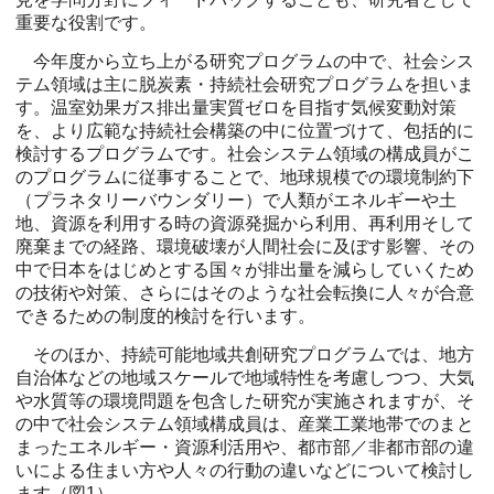
重要な役割です。
今年度から立ち上がる研究プログラムの中で、社会シス
テム領域は主に脱炭素・持続社会研究プログラムを担いま
す。温室効果ガス排出量実質ゼロを目指す気候変動対策
を、より広範な持続社会構築の中に位置づけて、包括的に
検討するプログラムです。社会システム領域の構成員がこ
のプログラムに従事することで、地球規模での環境制約下
（プラネタリーバウンダリー）で人類がエネルギーや土
地、資源を利用する時の資源発掘から利用、再利用そして
廃棄までの経路、環境破壊が人間社会に及ぼす影響、その
中で日本をはじめとする国々が排出量を減らしていくため
の技術や対策、さらにはそのような社会転換に人々が合意
できるための制度的検討を行います。
そのほか、持続可能地域共創研究プログラムでは、地方
自治体などの地域スケールで地域特性を考慮しつつ、大気
や水質等の環境問題を包含した研究が実施されますが、そ
の中で社会システム領域構成員は、産業工業地帯でのまと
まったエネルギー・資源利活用や、都市部／非都市部の違
いによる住まい方や人々の行動の違いなどについて検討し
ます（図1）。