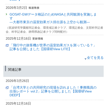
2026年3月2日
GOSAT-GWデータ検証のためNASAと共同観測を実施しま
す
—大都市東京の温室効果ガス排出源を上空から観測—
（筑波研究学園都市記者会、環境省記者クラブ、環境記者会、文部科学記者
会、科学記者会、静岡県政記者クラブ同時配付）
2025年12月16日
「飛行中の旅客機が世界の温室効果ガスを測っている？」
記事を公開しました【国環研View LITE】
2025年12月3日
全てを見る
航空機による大気観測プロジェクト「CONTRAIL」を次世
代機へ継承
関連記事
～ボーイング787-9型機による大気観測を開始～
（筑波研究学園都市記者会、環境省記者クラブ、環境記者会同時配布）
2026年3月26日
2025年10月15日
「台湾大学との共同研究の現場を訪れました！事務職員の
—温室効果ガス削減を目指して—
出張レポート vol.2」記事を公開しました【国環研View
大阪都市部のメタン排出を移動観測で詳細に調査
DEEP】
（大阪科学・大学記者クラブ、文部科学記者会、科学記者会、筑波学園都市
2025年12月16日
記者会、環境省記者クラブ、環境記者会同時配付）