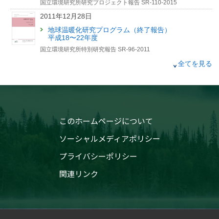
国立環境研究所研究プロジェクト報告 SR-110-2015
2011年12月28日
地球温暖化研究プログラム（終了報告）
平成18〜22年度
国立環境研究所特別研究報告 SR-96-2011
2008年12月26日
全てを見る
地球温暖化研究プログラム（中間報告）
平成18〜19年度
国立環境研究所特別研究報告 SR-82-2008
2003年9月30日
このホームページについて
大気汚染・温暖化関連物質監視のためのフーリエ
変換赤外分光計測技術の開発に関する研究（革新
ソーシャルメディアポリシー
的環境監視計測技術先導研究）
平成12〜14年度
プライバシーポリシー
国立環境研究所特別研究報告 SR-52-2003
関連リンク