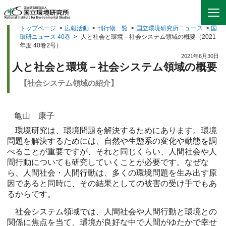
トップページ
>
広報活動
>
刊行物一覧
>
国立環境研究所ニュース
>
国
環研ニュース 40巻
>
人と社会と環境－社会システム領域の概要（2021
年度 40巻2号）
2021年6月30日
人と社会と環境－社会システム領域の概要
【社会システム領域の紹介】
亀山 康子
環境研究は、環境問題を解決するためにあります。環境
問題を解決するためには、自然や生態系の変化や動態を調
べることが重要ですが、それと同じくらい、人間社会や人
間行動についても研究していくことが必要です。なぜな
ら、人間社会・人間行動は、多くの環境問題を生み出す原
因であると同時に、その結果としての被害の受け手でもあ
るからです。
社会システム領域では、人間社会や人間行動と環境との
関係に焦点を当て、環境が良好な中で人間がゆたかで幸せ