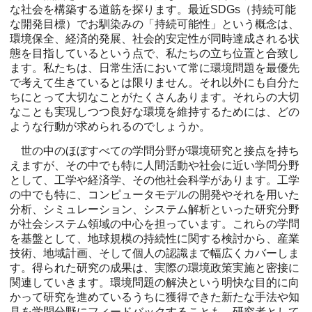
な社会を構築する道筋を探ります。最近SDGs（持続可能
な開発目標）でお馴染みの「持続可能性」という概念は、
環境保全、経済的発展、社会的安定性が同時達成される状
態を目指しているという点で、私たちの立ち位置と合致し
ます。私たちは、日常生活において常に環境問題を最優先
で考えて生きているとは限りません。それ以外にも自分た
ちにとって大切なことがたくさんあります。それらの大切
なことも実現しつつ良好な環境を維持するためには、どの
ような行動が求められるのでしょうか。
世の中のほぼすべての学問分野が環境研究と接点を持ち
えますが、その中でも特に人間活動や社会に近い学問分野
として、工学や経済学、その他社会科学があります。工学
の中でも特に、コンピュータモデルの開発やそれを用いた
分析、シミュレーション、システム解析といった研究分野
が社会システム領域の中心を担っています。これらの学問
を基盤として、地球規模の持続性に関する検討から、産業
技術、地域計画、そして個人の認識まで幅広くカバーしま
す。得られた研究の成果は、実際の環境政策実施と密接に
関連していきます。環境問題の解決という明快な目的に向
かって研究を進めているうちに獲得できた新たな手法や知
見を学問分野にフィードバックすることも、研究者として