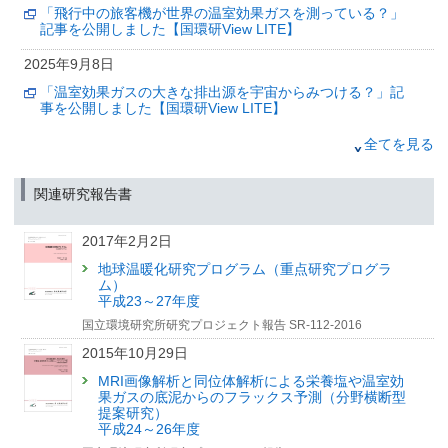
「飛行中の旅客機が世界の温室効果ガスを測っている？」
2025年10月10日
記事を公開しました【国環研View LITE】
ゼロカーボンをわかりやすく—福島発！国環研の研究者・
職員が自らマンガ化
2025年9月8日
『脱炭素漫画』合冊版を全国配布
「温室効果ガスの大きな排出源を宇宙からみつける？」記
（筑波研究学園都市記者会、環境省記者クラブ、環境記者会、福島県政記者
事を公開しました【国環研View LITE】
クラブ、郡山記者クラブ同時配付）
2025年7月24日
全てを見る
2025年9月8日
「2つのセンサを託してロケット打上げ GOSAT-GW、つ
「温室効果ガスの大きな排出源を宇宙からみつける？」記
いに宇宙へ」記事を公開しました【国環研View DEEP】
事を公開しました【国環研View LITE】
関連研究報告書
2025年6月30日
2017年2月2日
「民間航空機が今日も世界の空でCO2を測っています」記
事を公開しました【国環研View DEEP】
地球温暖化研究プログラム（重点研究プログラ
ム）
2025年1月22日
平成23～27年度
国立環境研究所研究プロジェクト報告 SR-112-2016
「日高山脈で永久凍土を探す」記事を公開しました【国環
研View DEEP】
2015年10月29日
2024年9月26日
MRI画像解析と同位体解析による栄養塩や温室効
果ガスの底泥からのフラックス予測（分野横断型
「地球観測衛星『GOSAT』の驚くべき力とは？」記事を公
提案研究）
開しました【国環研View LITE】
平成24～26年度