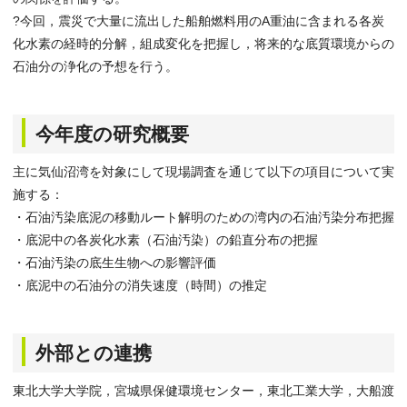
?今回，震災で大量に流出した船舶燃料用のA重油に含まれる各炭
化水素の経時的分解，組成変化を把握し，将来的な底質環境からの
石油分の浄化の予想を行う。
今年度の研究概要
主に気仙沼湾を対象にして現場調査を通じて以下の項目について実
施する：
・石油汚染底泥の移動ルート解明のための湾内の石油汚染分布把握
・底泥中の各炭化水素（石油汚染）の鉛直分布の把握
・石油汚染の底生生物への影響評価
・底泥中の石油分の消失速度（時間）の推定
外部との連携
東北大学大学院，宮城県保健環境センター，東北工業大学，大船渡