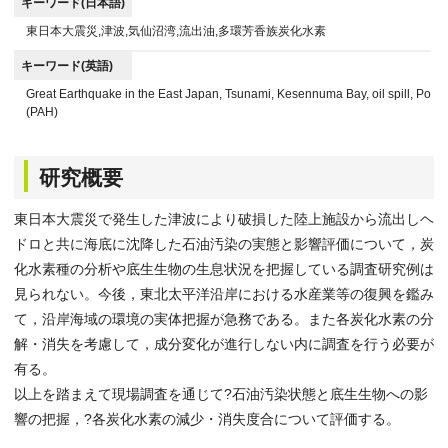
キーワード(日本語)
東日本大震災,津波,気仙沼湾,流出油,多環芳香族炭化水素
キーワード(英語)
Great Earthquake in the East Japan, Tsunami, Kesennuma Bay, oil spill, Poly
(PAH)
研究概要
東日本大震災で発生した津波により破損した陸上施設から流出しヘ
ドロと共に海底に沈降した石油汚染の実態と影響評価について，炭
化水素種の分析や底生生物の生息状況を把握している調査研究例は
見られない。今後，東北太平洋沿岸における水産業等の復興を鑑み
て，沿岸海域の環境の実体把握が急務である。また各炭化水素の分
解・消失を考慮して，成分変化が進行しない内に調査を行う必要が
有る。
以上を踏まえて現場調査を通じて?石油汚染状態と底生生物への影
響の把握，?各炭化水素の減少・消失度合について評価する。