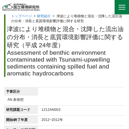
トップページ
>
研究紹介
>
津波により堆積物と混合・沈降した流出油
の分布・消長と底質環境影響評価に関する研究
津波により堆積物と混合・沈降した流出油
の分布・消長と底質環境影響評価に関する
研究（平成 24年度）
Assessment of benthic environment
contaminated with Tsunami-upwelling
sediments containing spilled fuel and
aromatic haydrocarbons
予算区分
AN 新発想
研究課題コード
1212AN003
開始/終了年度
2012~2012年