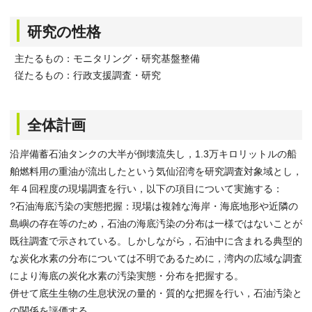
研究の性格
主たるもの：モニタリング・研究基盤整備
従たるもの：行政支援調査・研究
全体計画
沿岸備蓄石油タンクの大半が倒壊流失し，1.3万キロリットルの船
舶燃料用の重油が流出したという気仙沼湾を研究調査対象域とし，
年４回程度の現場調査を行い，以下の項目について実施する：
?石油海底汚染の実態把握：現場は複雑な海岸・海底地形や近隣の
島嶼の存在等のため，石油の海底汚染の分布は一様ではないことが
既往調査で示されている。しかしながら，石油中に含まれる典型的
な炭化水素の分布については不明であるために，湾内の広域な調査
により海底の炭化水素の汚染実態・分布を把握する。
併せて底生生物の生息状況の量的・質的な把握を行い，石油汚染と
の関係を評価する。