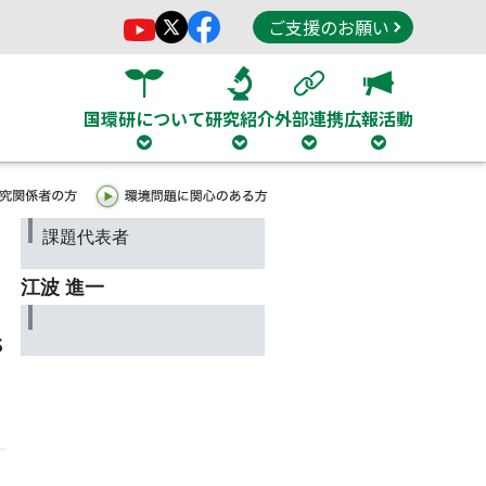
ご支援のお願い
国環研について
研究紹介
外部連携
広報活動
課題代表者
江波 進一
s