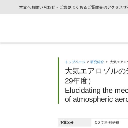
本文へ
お問い合わせ・ご意見
よくあるご質問
交通アクセス
サ
トップページ
>
研究紹介
>
大気エアロ
大気エアロゾルの
29年度）
Elucidating the me
of atmospheric aer
予算区分
CD 文科-科研費