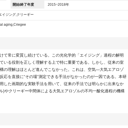
開始/終了年度
2015~2018年
エイジング,クリーギー
al aging,Criegee
けて常に変質し続けている。この光化学的「エイジング」過程の解明
ている役割を正しく理解する上で特に重要である。しかし、従来の室
構の理解はほとんど進んでこなかった。これは、空気—大気エアロゾ
反応を直接に“その場”測定できる手法がなかったのが一因である。本研
用した画期的な実験手法を用いて、従来の手法では明らかに出来なか
カル)やクリーギー中間体による大気エアロゾルの不均一酸化過程の機構