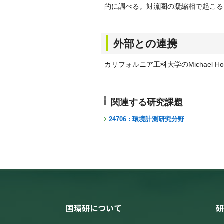
的に調べる。対流圏の凝縮相で起こる
外部との連携
カリフォルニア工科大学のMichael Hof
関連する研究課題
24706 : 環境計測研究分野
国環研について
研