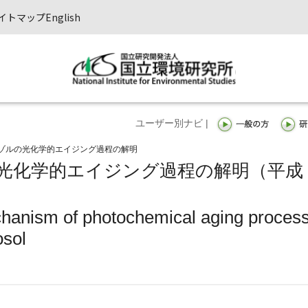
イトマップ
English
ユーザー別ナビ |
ゾルの光化学的エイジング過程の解明
光化学的エイジング過程の解明（平成
chanism of photochemical aging proces
osol