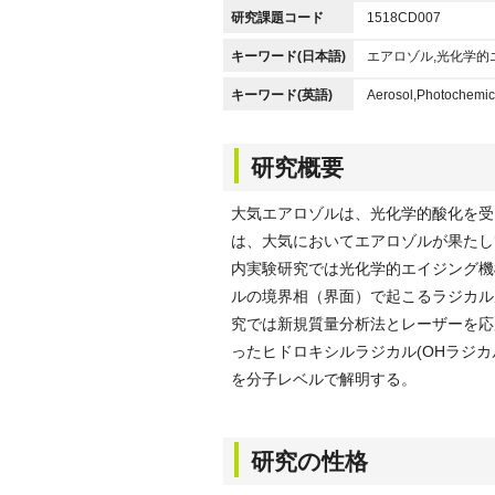
研究課題コード
1518CD007
キーワード(日本語)
エアロゾル,光化学的
キーワード(英語)
Aerosol,Photochemic
研究概要
大気エアロゾルは、光化学的酸化を受
は、大気においてエアロゾルが果たし
内実験研究では光化学的エイジング機
ルの境界相（界面）で起こるラジカル
究では新規質量分析法とレーザーを応
ったヒドロキシルラジカル(OHラジ
を分子レベルで解明する。
研究の性格