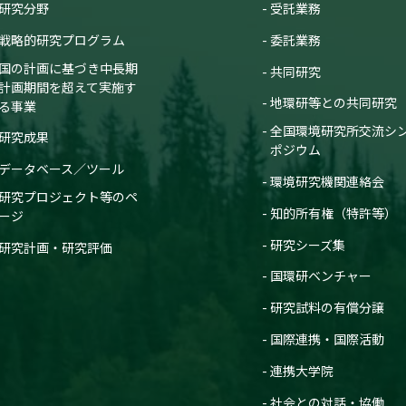
研究分野
受託業務
戦略的研究プログラム
委託業務
国の計画に基づき中長期
共同研究
計画期間を超えて実施す
地環研等との共同研究
る事業
全国環境研究所交流シ
研究成果
ポジウム
データベース／ツール
環境研究機関連絡会
研究プロジェクト等のペ
知的所有権（特許等）
ージ
研究シーズ集
研究計画・研究評価
国環研ベンチャー
研究試料の有償分譲
国際連携・国際活動
連携大学院
社会との対話・協働