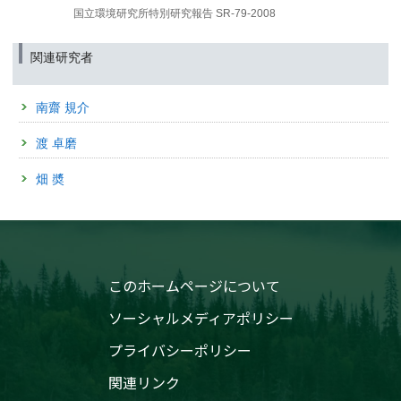
（筑波研究学園都市記者会、環境省記者クラブ、環境記者会、文部科学記者
国立環境研究所特別研究報告 SR-79-2008
会、科学記者会同時配付）
2023年3月23日
関連研究者
大気観測から中国のCO2排出量の準リアルタイム推定法を
開発
—波照間島・与那国島で観測されるCO2/CH4変動比に基づ
南齋 規介
き推定が可能に—
（筑波研究学園都市記者会、環境省記者クラブ、環境記者会、文部科学記者
渡 卓磨
会、科学記者会同時配付）
2023年1月20日
畑 奬
カーボンニュートラル社会への移行は
日本の鉄鋼生産・利用をどのように変えるのか
（筑波研究学園都市記者会、環境省記者クラブ、環境記者会同時配付）
2022年11月28日
このホームページについて
衛星観測データのモデル解析により中国北東部におけるメ
タン漏洩が明らかになりました
ソーシャルメディアポリシー
～温室効果ガス観測技術衛星GOSAT（「いぶき」）の観測
データによる研究成果～
プライバシーポリシー
2022年8月23日
関連リンク
中国のカーボンニュートラル実現に向けた運輸部門の脱炭
素化への道筋の策定