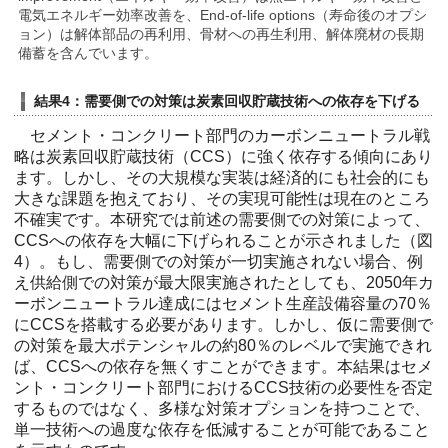
電気エネルギー効率改善を、End-of-life options（寿命後のオプシ
ョン）は解体部品の再利用、骨材への再生利用、解体廃材の長期
備蓄を含んでいます。
結果4：需要側での対策は炭素回収貯蔵技術への依存を下げる
セメント・コンクリート部門のカーボンニュートラル戦
略は炭素回収貯蔵技術（CCS）に強く依存する傾向にあり
ます。しかし、その大規模な実装は経済的にも社会的にも
大きな課題を抱えており、その実現可能性は現在のところ
不確実です。本研究では前述の需要側での対策によって、
CCSへの依存を大幅に下げられることが示されました（図
4）。もし、需要側での対策が一切実施されない場合、例
え供給側での対策が最大限実施されたとしても、2050年カ
ーボンニュートラル達成にはセメント生産設備容量の70％
にCCSを搭載する必要があります。しかし、仮に需要側で
の対策を最大ポテンシャルの約80％のレベルで実施できれ
ば、CCSへの依存を無くすことができます。本結果はセメ
ント・コンクリート部門におけるCCS技術の必要性を否定
するものではなく、多様な対策オプションを持つことで、
単一技術への過度な依存を低減することが可能であること