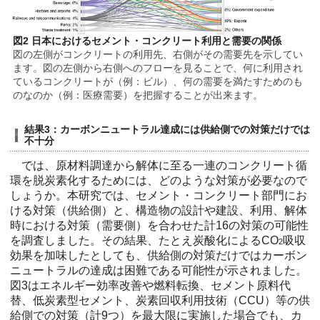
図2 日本におけるセメント・コンクリート利用と需要の関係
図の左側がコンクリートの利用先、右側がその需要先を示してい
ます。図の左側から右側へのフローを見ることで、何に利用され
ているコンクリートが（例：ビル）、何の需要を満たすためのも
のなのか（例：医療需要）を把握することが出来ます。
結果3：カーボンニュートラル達成には供給側での対策だけでは
不十分
では、原材料調達から解体に至る一連のコンクリート循
環を脱炭素化するためには、どのような対策が必要なので
しょうか。本研究では、セメント・コンクリート部門にお
ける対策（供給側）と、構造物の設計や建設、利用、解体
時における対策（需要側）を合わせた計16の対策の可能性
を調査しました。その結果、たとえ炭酸化によるCO
吸収
2
効果を加味したとしても、供給側の対策だけではカーボン
ニュートラルの達成は困難である可能性が示されました。
図3はエネルギー効率改善や燃料転換、セメント原料代
替、低炭素型セメント、炭素回収利用技術（CCU）等の供
給側での対策（計9つ）を最大限に実施した場合でも、カ