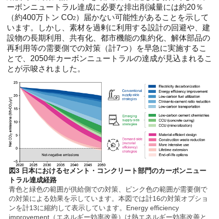
ーボンニュートラル達成に必要な排出削減量には約20％
（約400万トン CO
）届かない可能性があることを示して
2
います。しかし、素材を過剰に利用する設計の回避や、建
設物の長期利用、共有化、都市機能の集約化、解体部品の
再利用等の需要側での対策（計7つ）を早急に実施するこ
とで、2050年カーボンニュートラルの達成が見込まれるこ
とが示唆されました。
図3 日本におけるセメント・コンクリート部門のカーボンニュー
トラル達成経路
青色と緑色の範囲が供給側での対策、ピンク色の範囲が需要側で
の対策による効果を示しています。本図では計16の対策オプショ
ンを計13に縮約して表示しています。Energy efficiency
improvement（エネルギー効率改善）は熱エネルギー効率改善と