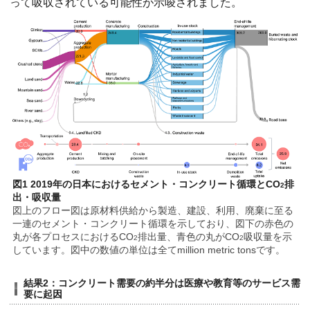
って吸収されている可能性が示唆されました。
図1 2019年の日本におけるセメント・コンクリート循環とCO
排
2
出・吸収量
図上のフロー図は原材料供給から製造、建設、利用、廃棄に至る
一連のセメント・コンクリート循環を示しており、図下の赤色の
丸が各プロセスにおけるCO
排出量、青色の丸がCO
吸収量を示
2
2
しています。図中の数値の単位は全てmillion metric tonsです。
結果2：コンクリート需要の約半分は医療や教育等のサービス需
要に起因