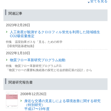
2024年4月16日
全てを見る
地球沸騰化時代の適応策100選！
－ADAPTATION アダプテーション［適応］気候危機をサバ
関連記事
イバルするための100の戦略－
（筑波研究学園都市記者会、環境省記者クラブ、環境記者会同時配付）
2023年2月28日
2024年4月12日
人工衛星が観測するクロロフィル蛍光を利用した陸域植生
2022年度の我が国の温室効果ガス排出・吸収量について
CO2吸収量推定
特集 温室効果ガスを「見る」ための科学
2024年1月25日
【環境問題基礎知識】
建築材料のカーボンニュートラル達成に必要な対策を解明
2022年1月10日
－木造化・国産材供給・再造林の同時推進が鍵に－
物質フロー革新研究プログラム始動
（筑波研究学園都市記者会、環境省記者クラブ、環境記者会同時配付）
特集 物質フロー革新研究プログラムPJ1
2023年12月11日
「物質フローの重要転換経路の探究と社会的順応策の設計」から
カーボンニュートラル社会での材料供給は世界的に不足の
可能性 〜資源効率性の向上が急務〜
関連研究報告書
（筑波研究学園都市記者会、環境省記者クラブ、環境記者会同時配付）
2023年6月16日
2008年12月26日
ボトムアップ手法によるアジア地域のメタン収支評価
身近な交通の見直しによる環境改善に関する研究
—地表データの積み上げによりメタンの放出・吸収源を詳
（特別研究）
細に分析—
平成17〜19年度