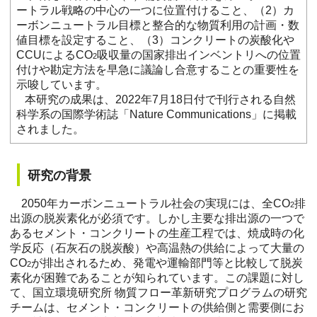
ートラル戦略の中心の一つに位置付けること、（2）カ
ーボンニュートラル目標と整合的な物質利用の計画・数
値目標を設定すること、（3）コンクリートの炭酸化や
CCUによるCO
吸収量の国家排出インベントリへの位置
2
付けや勘定方法を早急に議論し合意することの重要性を
示唆しています。
本研究の成果は、2022年7月18日付で刊行される自然
科学系の国際学術誌「Nature Communications」に掲載
されました。
研究の背景
2050年カーボンニュートラル社会の実現には、全CO
排
2
出源の脱炭素化が必須です。しかし主要な排出源の一つで
あるセメント・コンクリートの生産工程では、焼成時の化
学反応（石灰石の脱炭酸）や高温熱の供給によって大量の
CO
が排出されるため、発電や運輸部門等と比較して脱炭
2
素化が困難であることが知られています。この課題に対し
て、国立環境研究所 物質フロー革新研究プログラムの研究
チームは、セメント・コンクリートの供給側と需要側にお