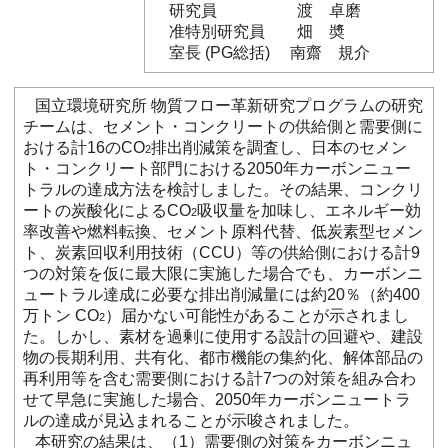
研究員 渡 卓磨
准特別研究員 畑 奬
室長 (PG総括) 南齋 規介
国立環境研究所 物質フロー革新研究プログラムの研究
チームは、セメント・コンクリートの供給側と需要側に
おける計16のCO
排出削減策を調査し、日本のセメン
2
ト・コンクリート部門における2050年カーボンニュー
トラルの達成方法を検討しました。その結果、コンクリ
ートの炭酸化によるCO
吸収量を加味し、エネルギー効
2
率改善や燃料転換、セメント原料代替、低炭素型セメン
ト、炭素回収利用技術（CCU）等の供給側における計9
つの対策を仮に最大限に実施した場合でも、カーボンニ
ュートラル達成に必要な排出削減量には約20％（約400
万トン CO
）届かない可能性があることが示されまし
2
た。しかし、素材を過剰に使用する設計の回避や、建設
物の長期利用、共有化、都市機能の集約化、解体部品の
再利用等を含む需要側における計7つの対策を組み合わ
せて早急に実施した場合、2050年カーボンニュートラ
ルの達成が見込まれることが示唆されました。
本研究の結果は、（1）需要側の対策をカーボンニュ