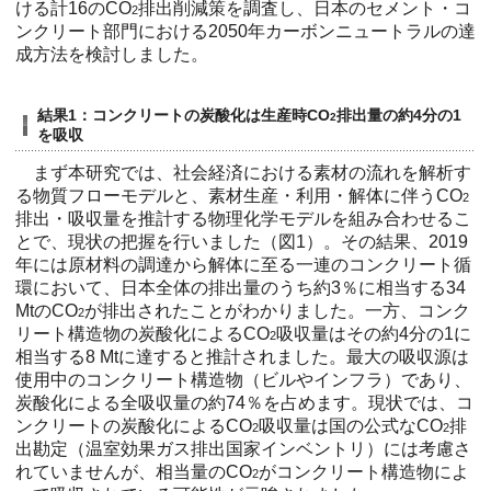
ける計16のCO
排出削減策を調査し、日本のセメント・コ
2
ンクリート部門における2050年カーボンニュートラルの達
成方法を検討しました。
結果1：コンクリートの炭酸化は生産時CO
排出量の約4分の1
2
を吸収
まず本研究では、社会経済における素材の流れを解析す
る物質フローモデルと、素材生産・利用・解体に伴うCO
2
排出・吸収量を推計する物理化学モデルを組み合わせるこ
とで、現状の把握を行いました（図1）。その結果、2019
年には原材料の調達から解体に至る一連のコンクリート循
環において、日本全体の排出量のうち約3％に相当する34
MtのCO
が排出されたことがわかりました。一方、コンク
2
リート構造物の炭酸化によるCO
吸収量はその約4分の1に
2
相当する8 Mtに達すると推計されました。最大の吸収源は
使用中のコンクリート構造物（ビルやインフラ）であり、
炭酸化による全吸収量の約74％を占めます。現状では、コ
ンクリートの炭酸化によるCO
吸収量は国の公式なCO
排
2
2
出勘定（温室効果ガス排出国家インベントリ）には考慮さ
れていませんが、相当量のCO
がコンクリート構造物によ
2