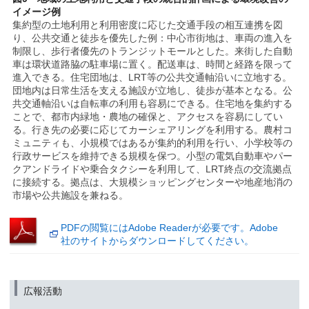
イメージ例
集約型の土地利用と利用密度に応じた交通手段の相互連携を図
り、公共交通と徒歩を優先した例：中心市街地は、車両の進入を
制限し、歩行者優先のトランジットモールとした。来街した自動
車は環状道路脇の駐車場に置く。配送車は、時間と経路を限って
進入できる。住宅団地は、LRT等の公共交通軸沿いに立地する。
団地内は日常生活を支える施設が立地し、徒歩が基本となる。公
共交通軸沿いは自転車の利用も容易にできる。住宅地を集約する
ことで、都市内緑地・農地の確保と、アクセスを容易にしてい
る。行き先の必要に応じてカーシェアリングを利用する。農村コ
ミュニティも、小規模ではあるが集約的利用を行い、小学校等の
行政サービスを維持できる規模を保つ。小型の電気自動車やパー
クアンドライドや乗合タクシーを利用して、LRT終点の交流拠点
に接続する。拠点は、大規模ショッピングセンターや地産地消の
市場や公共施設を兼ねる。
PDFの閲覧にはAdobe Readerが必要です。Adobe
社のサイトからダウンロードしてください。
広報活動