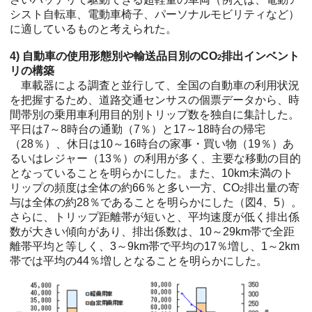
シスト自転車、電動車椅子、パーソナルモビリティなど）
に適しているものと考えられた。
4) 自動車の使用形態別や輸送品目別のCO
排出インベント
2
リの構築
車載器による調査と並行して、全国の自動車の利用状況
を把握するため、道路交通センサスの個票データから、時
間帯別の乗用車利用目的別トリップ数を独自に集計した。
平日は7～8時台の通勤（7％）と17～18時台の帰宅
（28％）、休日は10～16時台の家事・買い物（19％）あ
るいはレジャー（13％）の利用が多く、主要な移動の目的
となっていることを明らかにした。また、10km未満のト
リップの頻度は全体の約66％と多い一方、CO
排出量の寄
2
与は全体の約28％であることを明らかにした（図4、5）。
さらに、トリップ距離帯が短いと、平均速度が低く排出係
数が大きい傾向があり、排出係数は、10～29km帯で全距
離帯平均と等しく、3～9km帯で平均の17％増し、1～2km
帯では平均の44％増しとなることを明らかにした。