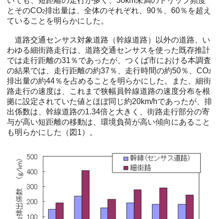
いても、短距離の走行が多く、30km未満のトリップ頻度
とそのCO
排出量は、全体のそれぞれ、90％、60％を超え
2
ていることを明らかにした。
道路交通センサス対象道路（幹線道路）以外の道路、い
わゆる細街路走行は、道路交通センサスを使った既存推計
では走行距離の31％であったが、つくば市における本調査
の結果では、走行距離の約37％、走行時間の約50％、CO
2
排出量の約44％を占めることを明らかにした。また、細街
路走行の速度は、これまで狭幅員幹線道路の速度分布を根
拠に設定されていた値とほぼ同じ約20km/hであったが、排
出係数は、幹線道路の1.34倍と大きく、街路走行部分の寄
与が高い短距離の移動は、環境負荷が高い傾向にあること
も明らかにした（図1）。