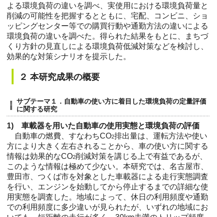
よる環境負荷の違いを調べ、実使用における環境負荷量と
削減の可能性を把握するとともに、宅配、コンビニ、ショ
ッピングセンター等での購買行動や通勤方法の違いによる
環境負荷の違いを調べた。得られた結果をもとに、まちづ
くり方針の見直しによる環境負荷低減対策などを検討し、
効果的な対策シナリオを提示した。
２ 本研究成果の概要
サブテーマ１．自動車の使い方に着目した環境負荷の定量評価
に関する研究
1) 車載器を用いた自動車の使用実態と環境負荷の評価
自動車の燃費、すなわちCO
排出量は、運転方法や使い
2
方により大きく左右されることから、車の使い方に関する
情報は効果的なCO
削減対策を講じる上で有益であるが、
2
このような情報は極めて少ない。本研究では、名古屋市、
豊田市、つくば市を対象とした車載器による走行実態調査
を行い、エンジンを始動してから停止するまでの詳細な使
用実態を調査した。地域によって、休日の利用頻度や通勤
での利用頻度に多少違いが見られたが、いずれの地域にお