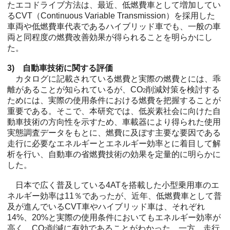
たエコドライブ方法は、最近、低燃費車として増加してい
るCVT（Continuous Variable Transmission）を採用した
車両や低燃費車代表であるハイブリッド車でも、一般の車
両と同程度の燃費改善効果が得られることを明らかにし
た。
3) 自動車技術に関する評価
カタログに記載されている燃費と実際の燃費とには、乖
離があることが知られているが、CO
削減対策を検討する
2
ためには、実際の使用条件における燃費を把握することが
重要である。そこで、本研究では、低炭素社会に向けた自
動車技術の方向性を示すため、車載器により得られた使用
実態調査データをもとに、燃費に及ぼす主要な要因である
走行に必要なエネルギーとエネルギー効率とに着目して解
析を行い、自動車の省燃費技術の効果を定量的に明らかに
した。
日本で広く普及している4ATを搭載した小型乗用車のエ
ネルギー効率は11％であったが、近年、低燃費車として普
及が進んでいるCVT車やハイブリッド車は、それぞれ
14%、20%と実際の使用条件においてもエネルギー効率が
高く、CO
削減に有効であることがわかった。一方、走行
2