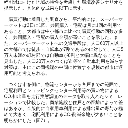
幅削減に向けた地域の特性を考慮した環境改善シナリオを
提示した。具体的な成果を以下に示す。
購買行動に着目した調査から、平均的には、スーパーマ
ーケットは3日に1回、共同購入・宅配は月に1回の利用で
あること、大都市は中小都市に比べて購買行動の回数が多
く、共同購入・宅配の購入金額が高いことを示した。ま
た、スーパーマーケットへの交通手段は、人口60万人以上
の大都市では徒歩・自転車が7割であるのに対して、人口5
万人未満の町村部では自動車が8割と大幅に異なることを
見出した。人口20万人のつくば市等で自動車利用を減らす
対策は、主にこの両極端の中間に位置する規模の都市に適
用可能と考えられる。
つくば市を例に、物流センターから各戸までの範囲で、
宅配利用とショッピングセンター利用等の買い物による
CO
排出量を走行実態調査のデータを取り入れたシミュレ
2
ーションで比較した。商業施設と住戸との距離によって差
はあるが、全般的に自家用車利用による排出量の寄与が極
めて大きく、宅配利用によるCO
削減余地が大きいことを
2
明らかにした（図7）。