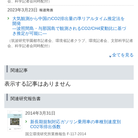
会、科学記者会同時配付）
2023年3月23日
大気観測から中国のCO2排出量の準リアルタイム推定法を
開発
—波照間島・与那国島で観測されるCO2/CH4変動比に基づ
き推定が可能に—
（筑波研究学園都市記者会、環境省記者クラブ、環境記者会、文部科学記者
会、科学記者会同時配付）
2022年8月23日
全てを見る
中国のカーボンニュートラル実現に向けた運輸部門の脱炭
素化への道筋の策定
関連記事
（文部科学記者会、科学記者会、広島大学関係報道機関、筑波研究学園都市
記者会、環境問題研究会、環境省記者クラブ同時配布）
表示する記事はありません
2022年8月2日
セメント・コンクリート部門の
関連研究報告書
カーボンニュートラル達成方法を解明
～供給側と需要側の一体的対策が必要～
2014年3月31日
（筑波研究学園都市記者会、環境省記者クラブ、環境記者会同時配付）
新長期規制対応ガソリン乗用車の車種別速度別
2021年12月2日
CO2等排出係数
戸建て住宅における屋根上太陽光発電(PV)+電気自動車
国立環境研究所業務報告 F-117-2014
（EV）の脱炭素化ポテンシャルが、今後、急激に高まる