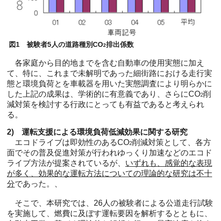
図1 被験者5人の道路種別CO
排出係数
2
各家庭から目的地までを含む自動車の使用実態に加え
て、特に、これまで未解明であった細街路における走行実
態と環境負荷とを車載器を用いた実態調査により明らかに
した上記の成果は、学術的に有意義であり、さらにCO
削
2
減対策を検討する行政にとっても有益であると考えられ
る。
2) 運転支援による環境負荷低減効果に関する研究
エコドライブは即効性のあるCO
削減対策として、各方
2
面でその普及促進対策が行われゆっくり加速などのエコド
ライブ方法が提案されているが、
いずれも、感覚的な表現
が多く、効果的な運転方法についての理論的な研究は不十
分
であった。、
そこで、本研究では、26人の被験者による公道走行試験
を実施して、燃費に及ぼす運転要因を解析するとともに、