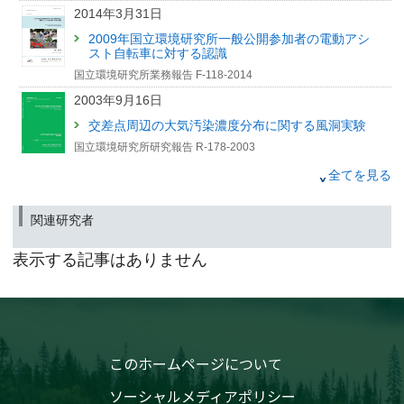
2014年3月31日
（筑波研究学園都市記者会、環境省記者クラブ、環境記者会同時配付）
2009年国立環境研究所一般公開参加者の電動アシ
2021年1月14日
スト自転車に対する認識
屋根上太陽光発電(ＰＶ)と電気自動車（ＥＶ）を用いた新た
国立環境研究所業務報告 F-118-2014
な都市の電力・モビリティーシステムの可能性:
「SolarEVシティー」コンセプト
2003年9月16日
（筑波研究学園都市記者会、環境省記者クラブ、環境記者会 同時配布）
交差点周辺の大気汚染濃度分布に関する風洞実験
2017年7月4日
国立環境研究所研究報告 R-178-2003
環境展望台・環境技術解説「クリーンディーゼル車
2000年3月31日
全てを見る
（CDV）」を改訂しました
輸送・循環システムに係る環境負荷の定量化と環
境影響の総合評価手法に関する研究（特別研究）
2017年7月4日
関連研究者
平成8〜10年度
環境展望台・環境技術解説「自動車排出ガス対策」を改訂
国立環境研究所特別研究報告 SR-30-2000
しました
表示する記事はありません
1993年3月31日
2017年2月20日
大都市圏における環境ストレスと健康に係わる環
環境GIS「自動車騒音の常時監視結果」に2015年度のデー
境保健モニタリング手法の開発に関する研究
タを追加しました
昭和63年度〜平成3年度
国立環境研究所特別研究報告 SR-12-'93
このホームページについて
2016年12月28日
1993年3月31日
エコドライブ講習会レポート ～ おすすめの運転方法や周囲
ソーシャルメディアポリシー
への気遣い、実験施設での実習内容を紹介します
広域都市圏における交通公害防止計画策定のため