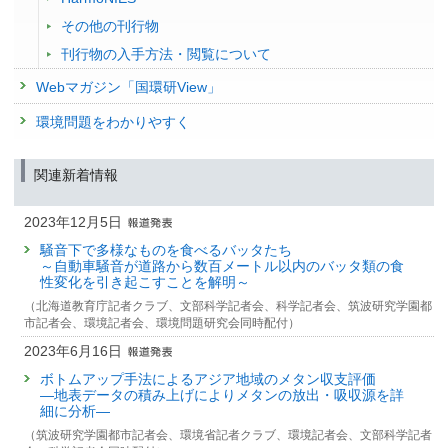
その他の刊行物
刊行物の入手方法・閲覧について
Webマガジン「国環研View」
環境問題をわかりやすく
関連新着情報
2023年12月5日
騒音下で多様なものを食べるバッタたち
～自動車騒音が道路から数百メートル以内のバッタ類の食
性変化を引き起こすことを解明～
（北海道教育庁記者クラブ、文部科学記者会、科学記者会、筑波研究学園都
市記者会、環境記者会、環境問題研究会同時配付）
2023年6月16日
ボトムアップ手法によるアジア地域のメタン収支評価
—地表データの積み上げによりメタンの放出・吸収源を詳
細に分析—
（筑波研究学園都市記者会、環境省記者クラブ、環境記者会、文部科学記者