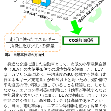
図3 自動車技術の方向性
身近な交通に適した自動車として、市販の小型電気自動
車（BEV）の実使用条件での環境負荷を評価した。BEV
は、ガソリン車に比べ、平均速度の低い領域でも効率（走
行エネルギー／充電量）が45％以上と高いため、短距離で
平均速度の低い移動に適していることを確認した。しかし
ながら、エアコン等補器の使用により効率が半減するなど
性能悪化が大きいことに加え、BEVの性能は、バッテリの
性能に強く依存し、高性能バッテリは高価であることか
ら、当面、電動車両は、エアコン等補器を使わず容量の小
さいバッテリで駆動できる超軽量の車両（例えば、電動ア