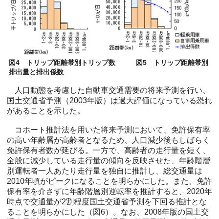
図4 トリップ距離帯別トリップ数 図5 トリップ距離帯別
排出量と排出係数
人口動態を考慮した自動車交通需要の将来予測を行い、
国土交通省予測（2003年版）は過大評価になっている恐れ
があることを示した。
コホート推計法を用いた将来予測において、免許保有率
の高い年齢層が高齢者となるため、人口減少後もしばらく
免許保有者数が延びる。一方で、高齢者の走行量を短く、
全般に減少している走行量の傾向を反映させた、年齢階層
別運転者一人あたり走行量を独自に推計し、総交通量は
2010年頃がピークになることを明らかにした。また、免許
保有率を介さずに年齢階層別運転率を推計すると、2020年
時点で交通量が2割程度国土交通省予測を下回る推計とな
ることを明らかにした（図6）。なお、2008年版の国土交